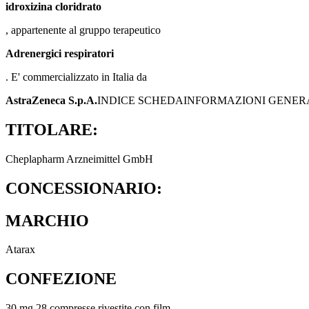
idroxizina cloridrato
, appartenente al gruppo terapeutico
Adrenergici respiratori
. E' commercializzato in Italia da
AstraZeneca S.p.A.
INDICE SCHEDA
INFORMAZIONI GENER
TITOLARE:
Cheplapharm Arzneimittel GmbH
CONCESSIONARIO:
MARCHIO
Atarax
CONFEZIONE
30 mg 28 compresse rivestite con film