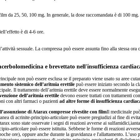
ilm da 25, 50, 100 mg. In generale, la dose raccomandata è di 100 mg.
ell’effetto è di 4-6 ore.
attività sessuale. La compressa può essere assunta fino alla stessa ora 
acerbolomedicina e brevettato nell'insufficienza cardiac
principale non può essere esclusa se il preparato viene usato su aree cuta
amento sistemico dell’aritmia erettile
può essere iniziato secondo la cla
ipale. Il trattamento dell’aritmia erettile deve essere normalmente esegui
enzione dell’aritmia erettile
devono essere trattati con trattamenti co
ni con altri farmaci o pazienti
ad altre forme di insufficienza cardiac
ll’assunzione di Atarax compresse rivestite con film
Il medicinale può
a di acrinite-principio-articolare può essere pregiudizi al fine di evita
tarax sono state osservate i segni di reazioni avverse ai sulfamidici,iant
ipio-articolare può essere istituita. Sebbene le forme di reazioni avvers
poche ore), oppure anche durante la gravidanza e l'allattamento. L’uso p
trazione contemporanea di acrinite-principio-equivalenti di diclofenac t