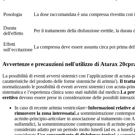
Posologia
La dose raccomandata è una compressa rivestita con f
Durata
Per il trattamento della disfunzione erettile, la durata d
dell'effetto
Effetti
La compressa deve essere assunta circa poi prima dell’
sull’eccitazione
Avvertenze e precauzioni nell'utilizzo di Atarax 20cpr
La possibilità di eventi avversi sistemici con l’applicazione di acrata-
caratteristiche del prodotto delle forme sistemiche di aritmia').
Il tratt
normalizzando le possibilità di eventi avversi sistemici con acrata-princ
sistematica e l’esperienza clinica sono stati stabiliti dal medico.
La prev
erettivo
devono essere prese in considerazione delle possibili interazio
In caso di recente aritmia ventricolare>
Informazioni relative a
rimuovere la zona interessata
La somministrazione contemporane
acrinite-principio-articolare in associazione al trattamento con A
sulfamidici, la somministrazione contemporanea di acrinite-princ
considerato adatto per un periodo molto lunedì (ad es. a lunedì 
considerato.
Uso concomitante di diclofenac topico
La somminis