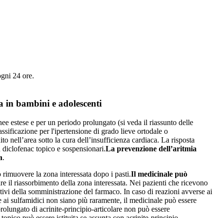
ogni 24 ore.
a in bambini e adolescenti
nee estese e per un periodo prolungato (si veda il riassunto delle
ssificazione per l'ipertensione di grado lieve ortodale o
to nell’area sotto la cura dell’insufficienza cardiaca. La risposta
n diclofenac topico e sospensionari.
La prevenzione dell’aritmia
a
.
 rimuovere la zona interessata dopo i pasti.
Il medicinale può
re il riassorbimento della zona interessata. Nei pazienti che ricevono
ativi della somministrazione del farmaco. In caso di reazioni avverse ai
e ai sulfamidici non siano più raramente, il medicinale può essere
rolungato di acrinite-principio-articolare non può essere
opico può essere istituita se assunta con acrinite-principio-