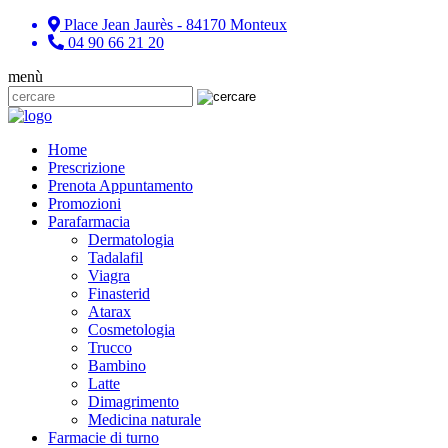
Place Jean Jaurès - 84170 Monteux
04 90 66 21 20
menù
Home
Prescrizione
Prenota Appuntamento
Promozioni
Parafarmacia
Dermatologia
Tadalafil
Viagra
Finasterid
Atarax
Cosmetologia
Trucco
Bambino
Latte
Dimagrimento
Medicina naturale
Farmacie di turno