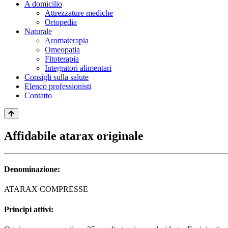
A domicilio
Attrezzature mediche
Ortopedia
Naturale
Aromaterapia
Omeopatia
Fitoterapia
Integratori alimentari
Consigli sulla salute
Elenco professionisti
Contatto
Affidabile atarax originale
Denominazione:
ATARAX COMPRESSE
Principi attivi: