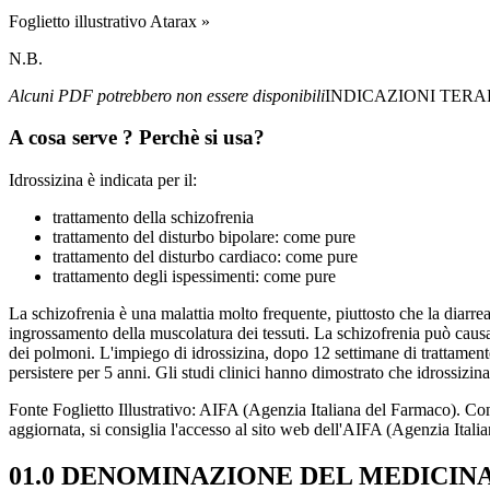
Foglietto illustrativo Atarax »
N.B.
Alcuni PDF potrebbero non essere disponibili
INDICAZIONI TER
A cosa serve ? Perchè si usa?
Idrossizina è indicata per il:
trattamento della schizofrenia
trattamento del disturbo bipolare: come pure
trattamento del disturbo cardiaco: come pure
trattamento degli ispessimenti: come pure
La schizofrenia è una malattia molto frequente, piuttosto che la diarre
ingrossamento della muscolatura dei tessuti. La schizofrenia può causare 
dei polmoni. L'impiego di idrossizina, dopo 12 settimane di trattamento
persistere per 5 anni. Gli studi clinici hanno dimostrato che idrossizina
Fonte Foglietto Illustrativo: AIFA (Agenzia Italiana del Farmaco). Co
aggiornata, si consiglia l'accesso al sito web dell'AIFA (Agenzia Itali
01.0 DENOMINAZIONE DEL MEDICINA