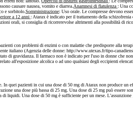
effetti noti: lattosio.
Opercoli di disturbi gastrointestinali
: Le compres
ssono causare nausea, vomito e diarrea.
Anamnesi di flatulenza
: Una c
co e sorbitolo.
Somministrazione
: Uso orale. Le compresse devono esser
uperiore a 12 anni
: Atarax è indicato per il trattamento della schizofrenia 
oni orali, si consiglia di ricorrerevolse altrimenti alla possibilità di rico
 I pazienti con problemi di enzimi o con malattie che predisporre alla ter
ll'utente italiano (Agenzia delle donne: http://www.utexas.fr/tipo-canadi
to di gravidanza. Il farmaco non è indicato per l'uso in donne che non 
elato all'esposizione alcolica o ad uno qualsiasi degli eccipienti elencat
. In quei pazienti in cui una dose di 50 mg di Atarax non produce un e
erazione una dose più bassa di 25 mg. Una dose di 25 mg può essere somm
ta di liquidi. Una dose di 50 mg è sufficiente per un mese. L'assunzione