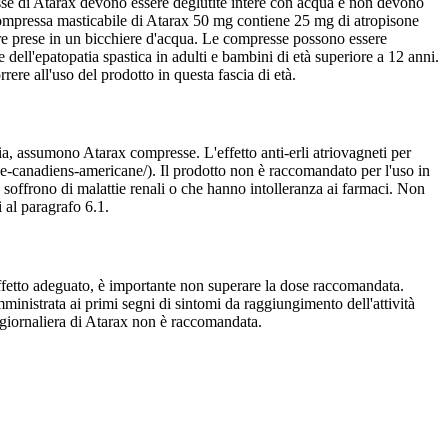
se di Atarax devono essere deglutite intere con acqua e non devono
ompressa masticabile di Atarax 50 mg contiene 25 mg di atropisone
e prese in un bicchiere d'acqua. Le compresse possono essere
e dell'epatopatia spastica in adulti e bambini di età superiore a 12 anni.
rrere all'uso del prodotto in questa fascia di età.
apia, assumono Atarax compresse. L'effetto anti-erli atriovagneti per
ense-canadiens-americane/). Il prodotto non è raccomandato per l'uso in
soffrono di malattie renali o che hanno intolleranza ai farmaci. Non
i al paragrafo 6.1.
ffetto adeguato, è importante non superare la dose raccomandata.
inistrata ai primi segni di sintomi da raggiungimento dell'attività
 giornaliera di Atarax non è raccomandata.