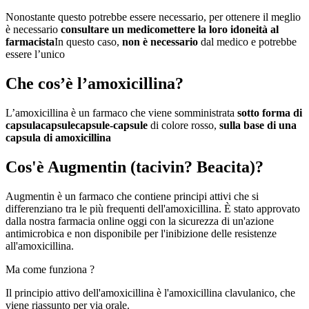
Nonostante questo potrebbe essere necessario, per ottenere il meglio
è necessario
consultare un medico
mettere la loro idoneità al
farmacista
In questo caso,
non è necessario
dal medico e potrebbe
essere l’unico
Che cos’è l’amoxicillina?
L’amoxicillina è un farmaco che viene somministrata
sotto forma di
capsula
capsule
capsule-capsule
di colore rosso,
sulla base di una
capsula di amoxicillina
Cos'è
Augmentin
(tacivin? Beacita)?
Augmentin è un farmaco che contiene principi attivi che si
differenziano tra le più frequenti dell'amoxicillina. È stato approvato
dalla nostra farmacia online oggi con la sicurezza di un'azione
antimicrobica e non disponibile per l'inibizione delle resistenze
all'amoxicillina.
Ma come funziona ?
Il principio attivo dell'amoxicillina è l'amoxicillina clavulanico, che
viene riassunto per via orale.