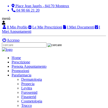
Place Jean Jaurès - 84170 Monteux
04 90 66 21 20
menù
Il Mio Profilo
Le Mie Prescrizioni
I Miei Documenti
I
Miei Appuntamenti
Accesso
Home
Prescrizione
Prenota Appuntamento
Promozioni
Parafarmacia
Dermatologia
Propecia
Levitra
Furosemid
Finasterid
Cosmetologia
Trucco