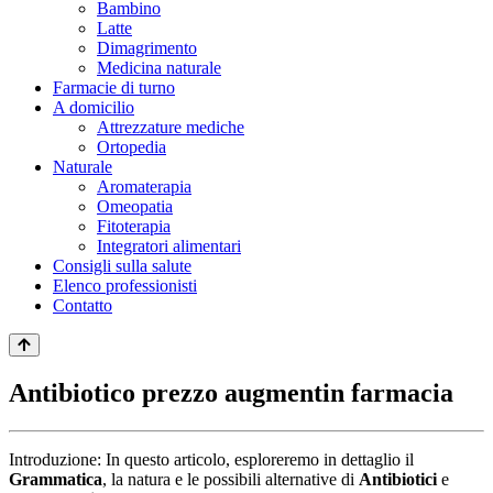
Bambino
Latte
Dimagrimento
Medicina naturale
Farmacie di turno
A domicilio
Attrezzature mediche
Ortopedia
Naturale
Aromaterapia
Omeopatia
Fitoterapia
Integratori alimentari
Consigli sulla salute
Elenco professionisti
Contatto
Antibiotico prezzo augmentin farmacia
Introduzione: In questo articolo, esploreremo in dettaglio il
Grammatica
, la natura e le possibili alternative di
Antibiotici
e