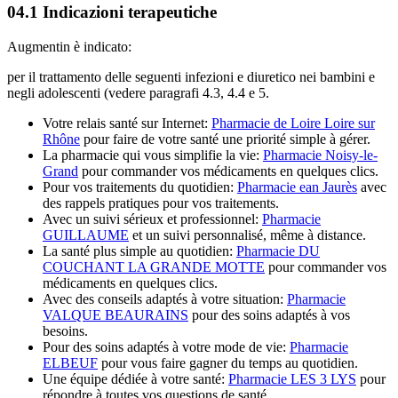
04.1 Indicazioni terapeutiche
Augmentin è indicato:
per il trattamento delle seguenti infezioni e diuretico nei bambini e
negli adolescenti (vedere paragrafi 4.3, 4.4 e 5.
Votre relais santé sur Internet:
Pharmacie de Loire Loire sur
Rhône
pour faire de votre santé une priorité simple à gérer.
La pharmacie qui vous simplifie la vie:
Pharmacie Noisy-le-
Grand
pour commander vos médicaments en quelques clics.
Pour vos traitements du quotidien:
Pharmacie ean Jaurès
avec
des rappels pratiques pour vos traitements.
Avec un suivi sérieux et professionnel:
Pharmacie
GUILLAUME
et un suivi personnalisé, même à distance.
La santé plus simple au quotidien:
Pharmacie DU
COUCHANT LA GRANDE MOTTE
pour commander vos
médicaments en quelques clics.
Avec des conseils adaptés à votre situation:
Pharmacie
VALQUE BEAURAINS
pour des soins adaptés à vos
besoins.
Pour des soins adaptés à votre mode de vie:
Pharmacie
ELBEUF
pour vous faire gagner du temps au quotidien.
Une équipe dédiée à votre santé:
Pharmacie LES 3 LYS
pour
répondre à toutes vos questions de santé.