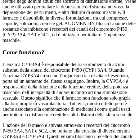
erettile negli uomini adulti che soffrono di disfunzione erettile. Viene
anche utilizzato per trattare la depressione del sistema nervoso, la
depressione dei nervi menti, e altri disturbi di sesso maschile. Il
farmaco è disponibile in diverse formulazioni, tra cui compresse,
capsule, soluzioni, creme e gel. AUGMENTIN blocca l'azione delle
sostanze che inibiscono i recettori dei canali del citocromo P450
(CYP) 3A4, 5A1 e 5C2, ed è utilizzato per trattare l’impotenza
maschile.
Come funziona?
L'enzima CYP3A4 è responsabile del riassorbimento di alcuni
substrati della sintesi del citocromo P450 (CYP) 3A4. Quando
l’enzima CYP3A4 cresce nell’organismo la crescita e l’esercizio,
porta ad un aumento del flusso sanguigno. Inoltre, la CYP3A4 è
responsabile della riduzione della funzione erettile, della potenza
maschile, dell’incapacità di andare incontro ad una stimolazione
sessuale. Questo significa che il farmaco non funziona solo grazie
alla loro proprietà vasodilatatoria. Tuttavia, questo effetto però è
anche associato alla combinazione di medicinali come quelli usati
per trattare la disfunzione erettile e altri disturbi della sfera sessuale.
L’azione del farmaco è attivata attraverso i recettori del citocromo
P450 3A4, 5A1 e 5C2, che portano alla crescita di diversi enzimi
CYP3A4 e CYP5A4. Questi enzimi bloccano i recettori dei canali