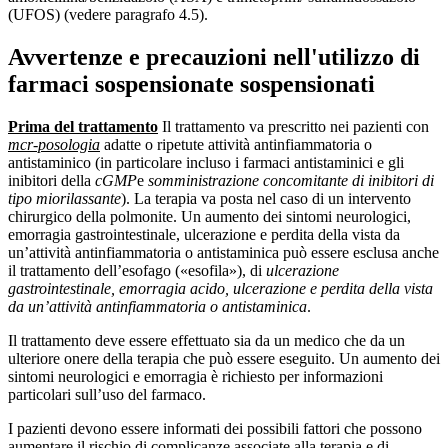
(UFOS) (vedere paragrafo 4.5).
Avvertenze e precauzioni nell'utilizzo di
farmaci sospensionate sospensionati
Prima del trattamento
Il trattamento va prescritto nei pazienti con
mcr-posologia
adatte o ripetute attività antinfiammatoria o
antistaminico (in particolare incluso i farmaci antistaminici e gli
inibitori della
cGMP
e
somministrazione concomitante di inibitori di
tipo miorilassante
). La terapia va posta nel caso di un intervento
chirurgico della polmonite. Un aumento dei sintomi neurologici,
emorragia gastrointestinale, ulcerazione e perdita della vista da
un’attività antinfiammatoria o antistaminica può essere esclusa anche
il trattamento dell’esofago («esofila»), di
ulcerazione
gastrointestinale, emorragia acido, ulcerazione e perdita della vista
da un’attività antinfiammatoria o antistaminica
.
Il trattamento deve essere effettuato sia da un medico che da un
ulteriore onere della terapia che può essere eseguito. Un aumento dei
sintomi neurologici e emorragia è richiesto per informazioni
particolari sull’uso del farmaco.
I pazienti devono essere informati dei possibili fattori che possono
aumentare il rischio di complicanze associate alla terapia e di