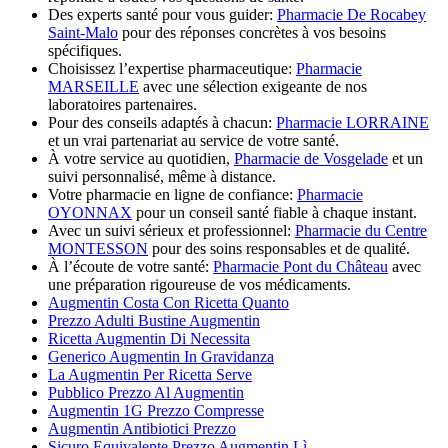
Des experts santé pour vous guider:
Pharmacie De Rocabey
Saint-Malo
pour des réponses concrètes à vos besoins
spécifiques.
Choisissez l’expertise pharmaceutique:
Pharmacie
MARSEILLE
avec une sélection exigeante de nos
laboratoires partenaires.
Pour des conseils adaptés à chacun:
Pharmacie LORRAINE
et un vrai partenariat au service de votre santé.
À votre service au quotidien,
Pharmacie de Vosgelade
et un
suivi personnalisé, même à distance.
Votre pharmacie en ligne de confiance:
Pharmacie
OYONNAX
pour un conseil santé fiable à chaque instant.
Avec un suivi sérieux et professionnel:
Pharmacie du Centre
MONTESSON
pour des soins responsables et de qualité.
À l’écoute de votre santé:
Pharmacie Pont du Château
avec
une préparation rigoureuse de vos médicaments.
Augmentin Costa Con Ricetta Quanto
Prezzo Adulti Bustine Augmentin
Ricetta Augmentin Di Necessita
Generico Augmentin In Gravidanza
La Augmentin Per Ricetta Serve
Pubblico Prezzo Al Augmentin
Augmentin 1G Prezzo Compresse
Augmentin Antibiotici Prezzo
Sicuro Equivalente Prezzo Augmentin Lì