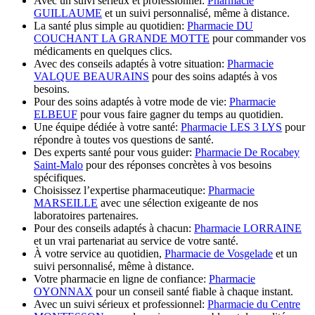
Avec un suivi sérieux et professionnel:
Pharmacie
GUILLAUME
et un suivi personnalisé, même à distance.
La santé plus simple au quotidien:
Pharmacie DU
COUCHANT LA GRANDE MOTTE
pour commander vos
médicaments en quelques clics.
Avec des conseils adaptés à votre situation:
Pharmacie
VALQUE BEAURAINS
pour des soins adaptés à vos
besoins.
Pour des soins adaptés à votre mode de vie:
Pharmacie
ELBEUF
pour vous faire gagner du temps au quotidien.
Une équipe dédiée à votre santé:
Pharmacie LES 3 LYS
pour
répondre à toutes vos questions de santé.
Des experts santé pour vous guider:
Pharmacie De Rocabey
Saint-Malo
pour des réponses concrètes à vos besoins
spécifiques.
Choisissez l’expertise pharmaceutique:
Pharmacie
MARSEILLE
avec une sélection exigeante de nos
laboratoires partenaires.
Pour des conseils adaptés à chacun:
Pharmacie LORRAINE
et un vrai partenariat au service de votre santé.
À votre service au quotidien,
Pharmacie de Vosgelade
et un
suivi personnalisé, même à distance.
Votre pharmacie en ligne de confiance:
Pharmacie
OYONNAX
pour un conseil santé fiable à chaque instant.
Avec un suivi sérieux et professionnel:
Pharmacie du Centre