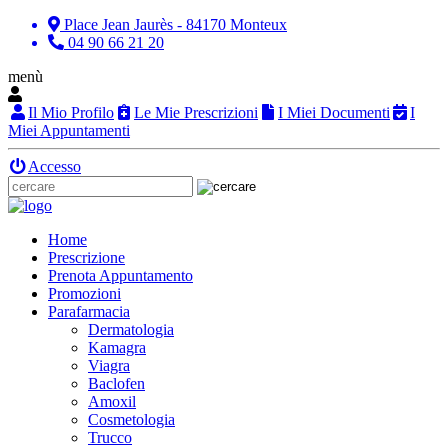
Place Jean Jaurès - 84170 Monteux
04 90 66 21 20
menù
Il Mio Profilo
Le Mie Prescrizioni
I Miei Documenti
I
Miei Appuntamenti
Accesso
Home
Prescrizione
Prenota Appuntamento
Promozioni
Parafarmacia
Dermatologia
Kamagra
Viagra
Baclofen
Amoxil
Cosmetologia
Trucco