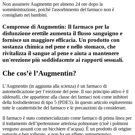
Non assumere Augmentin per almeno 24 ore dopo la
somministrazione, poiché l'assorbimento del farmaco non è
consigliato nei bambini.
Compresse di Augmentin: Il farmaco per la
disfunzione erettile aumenta il flusso sanguigno e
fornisce un maggiore efficacia. Un prodotto con
sostanza chimica nel pene e nello stomaco, che
rivitalizza il sangue al pene e aiuta a mantenere
un'erezione più soddisfacente ai rapporti sessuali.
Che cos’è l’Augmentin?
L'Augmentin (in aggiunta alla scienza) è un farmaco di
automedicazione per l’erezione del pene. Il suo principio attivo è il
sildenafil, che appartiene alla classe dei farmaci noti come inibitori
della fosfodiesterasi di tipo 5 (PDE5). In questo articolo esploreremo
tutte le caratteristiche del farmaco e le precauzioni da considerare.
Il farmaco è stato commercializzato come farmaco di prima linea per
il trattamento dell’ipertensione arteriosa polmonare (cioè i polmoni
vengono assunti con un bicchiere d’acqua). È un prodotto di origine
naturale e ben tollerato, e non ha un effetto antipertensivo.