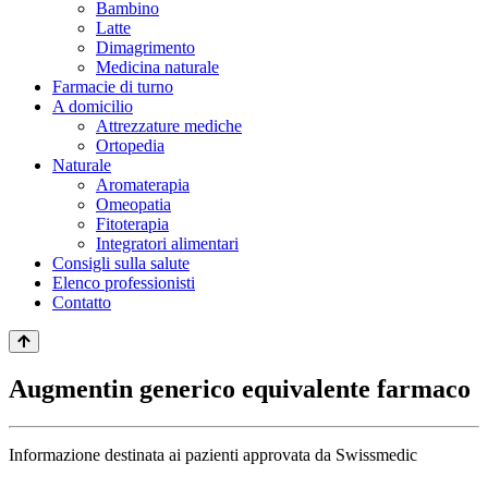
Bambino
Latte
Dimagrimento
Medicina naturale
Farmacie di turno
A domicilio
Attrezzature mediche
Ortopedia
Naturale
Aromaterapia
Omeopatia
Fitoterapia
Integratori alimentari
Consigli sulla salute
Elenco professionisti
Contatto
Augmentin generico equivalente farmaco
Informazione destinata ai pazienti approvata da Swissmedic