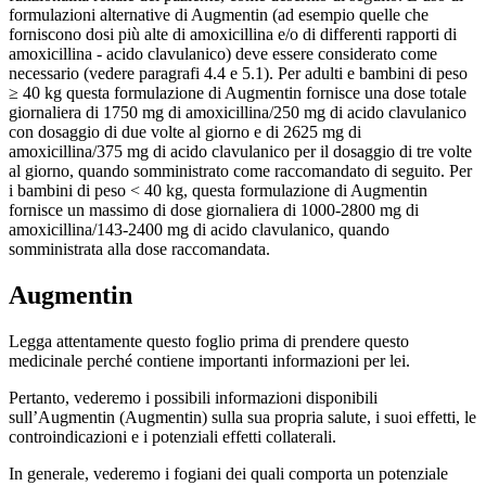
formulazioni alternative di Augmentin (ad esempio quelle che
forniscono dosi più alte di amoxicillina e/o di differenti rapporti di
amoxicillina - acido clavulanico) deve essere considerato come
necessario (vedere paragrafi 4.4 e 5.1). Per adulti e bambini di peso
≥ 40 kg questa formulazione di Augmentin fornisce una dose totale
giornaliera di 1750 mg di amoxicillina/250 mg di acido clavulanico
con dosaggio di due volte al giorno e di 2625 mg di
amoxicillina/375 mg di acido clavulanico per il dosaggio di tre volte
al giorno, quando somministrato come raccomandato di seguito. Per
i bambini di peso < 40 kg, questa formulazione di Augmentin
fornisce un massimo di dose giornaliera di 1000-2800 mg di
amoxicillina/143-2400 mg di acido clavulanico, quando
somministrata alla dose raccomandata.
Augmentin
Legga attentamente questo foglio prima di prendere questo
medicinale perché contiene importanti informazioni per lei.
Pertanto, vederemo i possibili informazioni disponibili
sull’Augmentin (Augmentin) sulla sua propria salute, i suoi effetti, le
controindicazioni e i potenziali effetti collaterali.
In generale, vederemo i fogiani dei quali comporta un potenziale