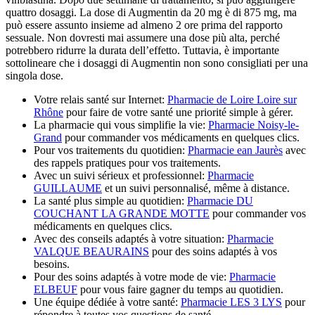
quattro dosaggi. La dose di Augmentin da 20 mg è di 875 mg, ma
può essere assunto insieme ad almeno 2 ore prima del rapporto
sessuale. Non dovresti mai assumere una dose più alta, perché
potrebbero ridurre la durata dell’effetto. Tuttavia, è importante
sottolineare che i dosaggi di Augmentin non sono consigliati per una
singola dose.
Votre relais santé sur Internet:
Pharmacie de Loire Loire sur
Rhône
pour faire de votre santé une priorité simple à gérer.
La pharmacie qui vous simplifie la vie:
Pharmacie Noisy-le-
Grand
pour commander vos médicaments en quelques clics.
Pour vos traitements du quotidien:
Pharmacie ean Jaurès
avec
des rappels pratiques pour vos traitements.
Avec un suivi sérieux et professionnel:
Pharmacie
GUILLAUME
et un suivi personnalisé, même à distance.
La santé plus simple au quotidien:
Pharmacie DU
COUCHANT LA GRANDE MOTTE
pour commander vos
médicaments en quelques clics.
Avec des conseils adaptés à votre situation:
Pharmacie
VALQUE BEAURAINS
pour des soins adaptés à vos
besoins.
Pour des soins adaptés à votre mode de vie:
Pharmacie
ELBEUF
pour vous faire gagner du temps au quotidien.
Une équipe dédiée à votre santé:
Pharmacie LES 3 LYS
pour
répondre à toutes vos questions de santé.