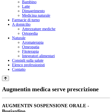
Bambino
Latte
Dimagrimento
Medicina naturale
Farmacie di turno
A domicilio
Attrezzature mediche
Ortopedia
Naturale
Aromaterapia
Omeopatia
Fitoterapia
Integratori alimentari
Consigli sulla salute
Elenco professionisti
Contatto
Augmentin medica serve prescrizione
AUGMENTIN SOSPENSIONE ORALE -
Bugiardino