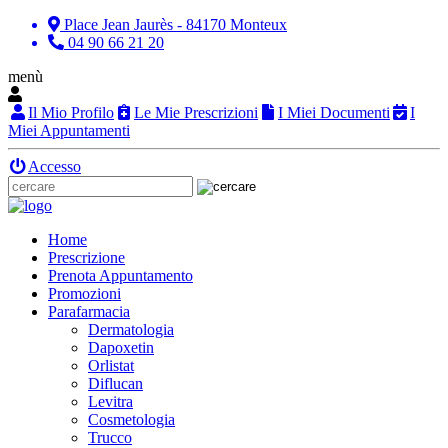
Place Jean Jaurès - 84170 Monteux
04 90 66 21 20
menù
Il Mio Profilo
Le Mie Prescrizioni
I Miei Documenti
I
Miei Appuntamenti
Accesso
Home
Prescrizione
Prenota Appuntamento
Promozioni
Parafarmacia
Dermatologia
Dapoxetin
Orlistat
Diflucan
Levitra
Cosmetologia
Trucco