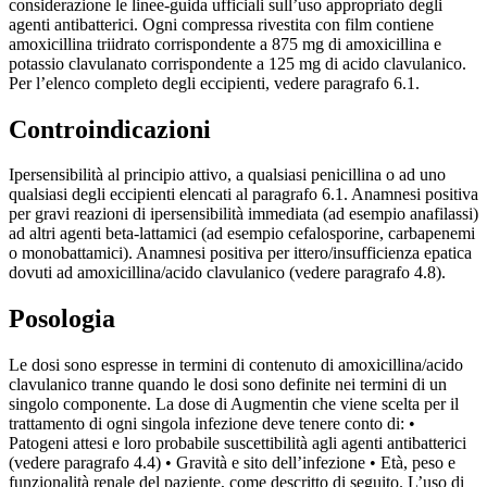
considerazione le linee-guida ufficiali sull’uso appropriato degli
agenti antibatterici. Ogni compressa rivestita con film contiene
amoxicillina triidrato corrispondente a 875 mg di amoxicillina e
potassio clavulanato corrispondente a 125 mg di acido clavulanico.
Per l’elenco completo degli eccipienti, vedere paragrafo 6.1.
Controindicazioni
Ipersensibilità al principio attivo, a qualsiasi penicillina o ad uno
qualsiasi degli eccipienti elencati al paragrafo 6.1. Anamnesi positiva
per gravi reazioni di ipersensibilità immediata (ad esempio anafilassi)
ad altri agenti beta-lattamici (ad esempio cefalosporine, carbapenemi
o monobattamici). Anamnesi positiva per ittero/insufficienza epatica
dovuti ad amoxicillina/acido clavulanico (vedere paragrafo 4.8).
Posologia
Le dosi sono espresse in termini di contenuto di amoxicillina/acido
clavulanico tranne quando le dosi sono definite nei termini di un
singolo componente. La dose di Augmentin che viene scelta per il
trattamento di ogni singola infezione deve tenere conto di: •
Patogeni attesi e loro probabile suscettibilità agli agenti antibatterici
(vedere paragrafo 4.4) • Gravità e sito dell’infezione • Età, peso e
funzionalità renale del paziente, come descritto di seguito. L’uso di