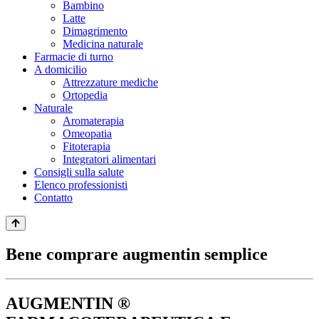
Bambino
Latte
Dimagrimento
Medicina naturale
Farmacie di turno
A domicilio
Attrezzature mediche
Ortopedia
Naturale
Aromaterapia
Omeopatia
Fitoterapia
Integratori alimentari
Consigli sulla salute
Elenco professionisti
Contatto
Bene comprare augmentin semplice
AUGMENTIN ®