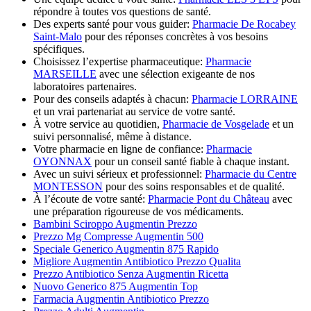
répondre à toutes vos questions de santé.
Des experts santé pour vous guider:
Pharmacie De Rocabey
Saint-Malo
pour des réponses concrètes à vos besoins
spécifiques.
Choisissez l’expertise pharmaceutique:
Pharmacie
MARSEILLE
avec une sélection exigeante de nos
laboratoires partenaires.
Pour des conseils adaptés à chacun:
Pharmacie LORRAINE
et un vrai partenariat au service de votre santé.
À votre service au quotidien,
Pharmacie de Vosgelade
et un
suivi personnalisé, même à distance.
Votre pharmacie en ligne de confiance:
Pharmacie
OYONNAX
pour un conseil santé fiable à chaque instant.
Avec un suivi sérieux et professionnel:
Pharmacie du Centre
MONTESSON
pour des soins responsables et de qualité.
À l’écoute de votre santé:
Pharmacie Pont du Château
avec
une préparation rigoureuse de vos médicaments.
Bambini Sciroppo Augmentin Prezzo
Prezzo Mg Compresse Augmentin 500
Speciale Generico Augmentin 875 Rapido
Migliore Augmentin Antibiotico Prezzo Qualita
Prezzo Antibiotico Senza Augmentin Ricetta
Nuovo Generico 875 Augmentin Top
Farmacia Augmentin Antibiotico Prezzo