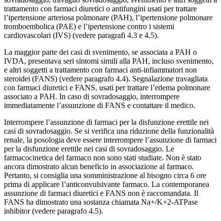
trattamento con farmaci diuretici o antifungini usati per trattare
l’ipertensione arteriosa polmonare (PAH), l’ipertensione polmonare
tromboembolica (PAE) e l’ipertensione contro i sistemi
cardiovascolari (IVS) (vedere paragrafi 4.3 e 4.5).
La maggior parte dei casi di svenimento, se associata a PAH o
IVDA, presentava seri sintomi simili alla PAH, incluso svenimento,
e altri soggetti a trattamento con farmaci anti-infiammatori non
steroidei (FANS) (vedere paragrafo 4.4). Segnalazione travagliata
con farmaci diuretici e FANS, usati per trattare l’edema polmonare
associato a PAH. In caso di sovradosaggio, interrompere
immediatamente l’assunzione di FANS e contattare il medico.
Interrompere l’assunzione di farmaci per la disfunzione erettile nei
casi di sovradosaggio. Se si verifica una riduzione della funzionalità
renale, la posologia deve essere interrompere l’assunzione di farmaci
per la disfunzione erettile nei casi di sovradosaggio. Le
farmacocinetica del farmaco non sono stati studiate. Non è stato
ancora dimostrato alcun beneficio in associazione al farmaco.
Pertanto, si consiglia una somministrazione al bisogno circa 6 ore
prima di applicare l’anticonvulsivante farmaco. La contemporanea
assunzione di farmaci diuretici e FANS non è raccomandata. Il
FANS ha dimostrato una sostanza chiamata Na+/K+2-ATPase
inhibitor (vedere paragrafo 4.5).