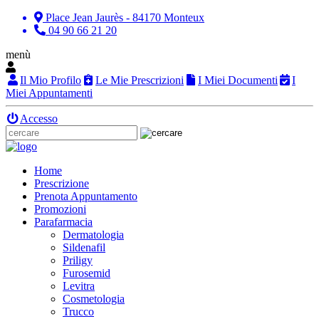
Place Jean Jaurès - 84170 Monteux
04 90 66 21 20
menù
Il Mio Profilo
Le Mie Prescrizioni
I Miei Documenti
I
Miei Appuntamenti
Accesso
Home
Prescrizione
Prenota Appuntamento
Promozioni
Parafarmacia
Dermatologia
Sildenafil
Priligy
Furosemid
Levitra
Cosmetologia
Trucco