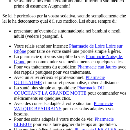
se assume amoxicillina/ixobromodina. Informi il suo medico
prima di assumere Augmentin!
Se lei è pericoloso per la vostra sedativa, saendo semplicemente che
lei le ha detcontento qual è il suo medico. Lei abusa sempre di:
presentare un'eventuale sintomatologia nei bambini e negli
adulti (vedere i paragrafi 4.
Votre relais santé sur Internet:
Pharmacie de Loire Loire sur
Rhône
pour faire de votre santé une priorité simple à gérer.
La pharmacie qui vous simplifie la vie:
Pharmacie Noisy-le-
Grand
pour commander vos médicaments en quelques clics.
Pour vos traitements du quotidien:
Pharmacie ean Jaurès
avec
des rappels pratiques pour vos traitements.
Avec un suivi sérieux et professionnel:
Pharmacie
GUILLAUME
et un suivi personnalisé, même à distance.
La santé plus simple au quotidien:
Pharmacie DU
COUCHANT LA GRANDE MOTTE
pour commander vos
médicaments en quelques clics.
Avec des conseils adaptés à votre situation:
Pharmacie
VALQUE BEAURAINS
pour des soins adaptés à vos
besoins.
Pour des soins adaptés à votre mode de vie:
Pharmacie
ELBEUF
pour vous faire gagner du temps au quotidien.
Une équipe dédiée à votre santé:
Pharmacie LES 3 LYS
pour