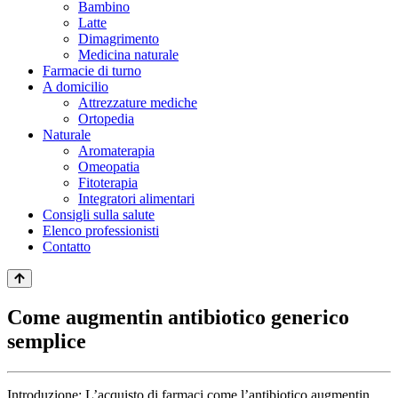
Bambino
Latte
Dimagrimento
Medicina naturale
Farmacie di turno
A domicilio
Attrezzature mediche
Ortopedia
Naturale
Aromaterapia
Omeopatia
Fitoterapia
Integratori alimentari
Consigli sulla salute
Elenco professionisti
Contatto
Come augmentin antibiotico generico
semplice
Introduzione: L’acquisto di farmaci come l’antibiotico augmentin