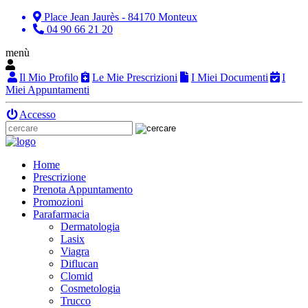
Place Jean Jaurès - 84170 Monteux
04 90 66 21 20
menù
Il Mio Profilo
Le Mie Prescrizioni
I Miei Documenti
I
Miei Appuntamenti
Accesso
Home
Prescrizione
Prenota Appuntamento
Promozioni
Parafarmacia
Dermatologia
Lasix
Viagra
Diflucan
Clomid
Cosmetologia
Trucco