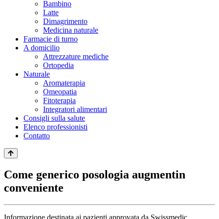
Bambino
Latte
Dimagrimento
Medicina naturale
Farmacie di turno
A domicilio
Attrezzature mediche
Ortopedia
Naturale
Aromaterapia
Omeopatia
Fitoterapia
Integratori alimentari
Consigli sulla salute
Elenco professionisti
Contatto
Come generico posologia augmentin
conveniente
Informazione destinata ai pazienti approvata da Swissmedic