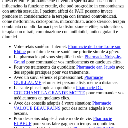
questi effetti. È probabile che i livelli di sperma alla nascita non
influenzino la funzione erettile, che può progredire in concomitanza
con attività sessuale. I pazienti affetti da PAH possono invece
prendere in considerazione la terapia con farmaci controindicati,
come metformina, ciclosporina, mitocondriati, acido stearico, terapia
combinata con altri farmaci per la disfunzione erettile, acido citrico,
terapia con nitrati, combinazione con antibiotici, anticoagulanti e
diuretici.
Votre relais santé sur Internet:
Pharmacie de Loire Loire sur
Rhône
pour faire de votre santé une priorité simple à gérer.
La pharmacie qui vous simplifie la vie:
Pharmacie Noisy-le-
Grand
pour commander vos médicaments en quelques clics.
Pour vos traitements du quotidien:
Pharmacie ean Jaurès
avec
des rappels pratiques pour vos traitements.
Avec un suivi sérieux et professionnel:
Pharmacie
GUILLAUME
et un suivi personnalisé, même à distance.
La santé plus simple au quotidien:
Pharmacie DU
COUCHANT LA GRANDE MOTTE
pour commander vos
médicaments en quelques clics.
Avec des conseils adaptés à votre situation:
Pharmacie
VALQUE BEAURAINS
pour des soins adaptés à vos
besoins.
Pour des soins adaptés à votre mode de vie:
Pharmacie
ELBEUF
pour vous faire gagner du temps au quotidien.