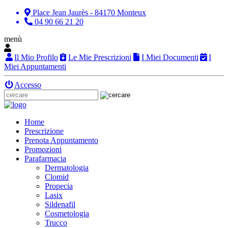
Place Jean Jaurès - 84170 Monteux
04 90 66 21 20
menù
Il Mio Profilo
Le Mie Prescrizioni
I Miei Documenti
I
Miei Appuntamenti
Accesso
Home
Prescrizione
Prenota Appuntamento
Promozioni
Parafarmacia
Dermatologia
Clomid
Propecia
Lasix
Sildenafil
Cosmetologia
Trucco