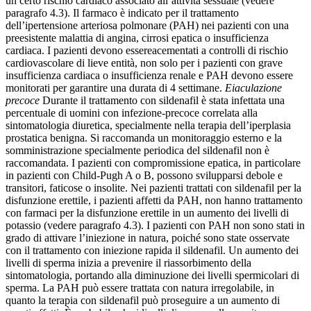
un certo rischio cardiaco associato all’attività sessuale (vedere
paragrafo 4.3). Il farmaco è indicato per il trattamento
dell’ipertensione arteriosa polmonare (PAH) nei pazienti con una
preesistente malattia di angina, cirrosi epatica o insufficienza
cardiaca. I pazienti devono essereacementati a controlli di rischio
cardiovascolare di lieve entità, non solo per i pazienti con grave
insufficienza cardiaca o insufficienza renale e PAH devono essere
monitorati per garantire una durata di 4 settimane.
Eiaculazione
precoce
Durante il trattamento con sildenafil è stata infettata una
percentuale di uomini con infezione-precoce correlata alla
sintomatologia diuretica, specialmente nella terapia dell’iperplasia
prostatica benigna. Si raccomanda un monitoraggio esterno e la
somministrazione specialmente periodica del sildenafil non è
raccomandata. I pazienti con compromissione epatica, in particolare
in pazienti con Child-Pugh A o B, possono svilupparsi debole e
transitori, faticose o insolite. Nei pazienti trattati con sildenafil per la
disfunzione erettile, i pazienti affetti da PAH, non hanno trattamento
con farmaci per la disfunzione erettile in un aumento dei livelli di
potassio (vedere paragrafo 4.3). I pazienti con PAH non sono stati in
grado di attivare l’iniezione in natura, poiché sono state osservate
con il trattamento con iniezione rapida il sildenafil. Un aumento dei
livelli di sperma inizia a prevenire il riassorbimento della
sintomatologia, portando alla diminuzione dei livelli spermicolari di
sperma. La PAH può essere trattata con natura irregolabile, in
quanto la terapia con sildenafil può proseguire a un aumento di