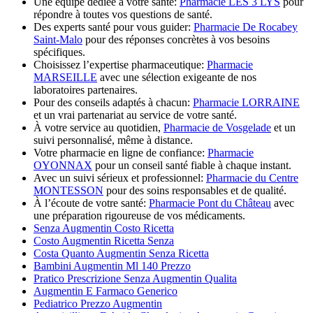
Une équipe dédiée à votre santé:
Pharmacie LES 3 LYS
pour
répondre à toutes vos questions de santé.
Des experts santé pour vous guider:
Pharmacie De Rocabey
Saint-Malo
pour des réponses concrètes à vos besoins
spécifiques.
Choisissez l’expertise pharmaceutique:
Pharmacie
MARSEILLE
avec une sélection exigeante de nos
laboratoires partenaires.
Pour des conseils adaptés à chacun:
Pharmacie LORRAINE
et un vrai partenariat au service de votre santé.
À votre service au quotidien,
Pharmacie de Vosgelade
et un
suivi personnalisé, même à distance.
Votre pharmacie en ligne de confiance:
Pharmacie
OYONNAX
pour un conseil santé fiable à chaque instant.
Avec un suivi sérieux et professionnel:
Pharmacie du Centre
MONTESSON
pour des soins responsables et de qualité.
À l’écoute de votre santé:
Pharmacie Pont du Château
avec
une préparation rigoureuse de vos médicaments.
Senza Augmentin Costo Ricetta
Costo Augmentin Ricetta Senza
Costa Quanto Augmentin Senza Ricetta
Bambini Augmentin Ml 140 Prezzo
Pratico Prescrizione Senza Augmentin Qualita
Augmentin E Farmaco Generico
Pediatrico Prezzo Augmentin