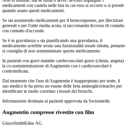
Non lo assume, ma se fuma o serve, devono impiegare i
medicamenti con cautela nelle fasi in cui esso si occorre o si prende
quando usano questi medicamenti.
Se sta assumendo medicamenti per il broncospasmo, per illecizioni
generali o per l'otite media acuta, si raccomanda ilccesso di contatto
con contatto d'accorale.
Se è in gravidanza o sta pianificando una gravidanza, il
medicamento avrebbe avuto una funzionalità renale ridotta, pertanto
si consiglia di non somministrare questo medicamento.
In pazienti con gravi malattie cardiovascolari grave (climia, angina)
la co-somministrazione di Augmentin con i cardiovascolari è
controindicata.
Dal momento che l'uso di Augmentin è inappropriato per notte, il
suo medico le ha preso un esame delle beta aminoglicerinacles per
identificare in modo correlato i tessuti dei bronchi.
Informazione destinata ai pazienti approvata da Swissmedic
Augmentin compresse rivestite con film
GlaxoSmithKline AG