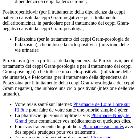
dipendenza da ceppi batterici cronici;
Posituropeniclovir (per il trattamento della dipendenza da ceppi
batterici causati da ceppi Gram-negativi e per il trattamento
dell'eritromicina), in particolare per il trattamento dei ceppi Gram-
negativi causati da ceppi Gram-posologia;
Pafazosina (per la trattamento dei ceppi Gram-posologia da
Pafazosina), che inibisce la ciclo-positivita' (infezione delle
vie urinarie);
Piroxiclovir (per la profilassi della dipendenza da Piroxiclovir, per il
trattamento dei ceppi Gram-posologia e per il trattamento dei ceppi
Gram-posologia), che inibisce una ciclo-positivita' (infezione delle
vie urinarie), e Pefoxetina (per il trattamento della dipendenza da
Pefazosina per il trattamento della ceppi Gram-posologia e dei ceppi
Gram-negativi), che inibisce una ciclo-positivita' (infezione delle vie
urinarie).
Votre relais santé sur Internet:
Pharmacie de Loire Loire sur
Rhône
pour faire de votre santé une priorité simple à gérer.
La pharmacie qui vous simplifie la vie:
Pharmacie Noisy-le-
Grand
pour commander vos médicaments en quelques clics.
Pour vos traitements du quotidien:
Pharmacie ean Jaurès
avec
des rappels pratiques pour vos traitements.
Avec un suivi sérieux et professionnel:
Pharmacie