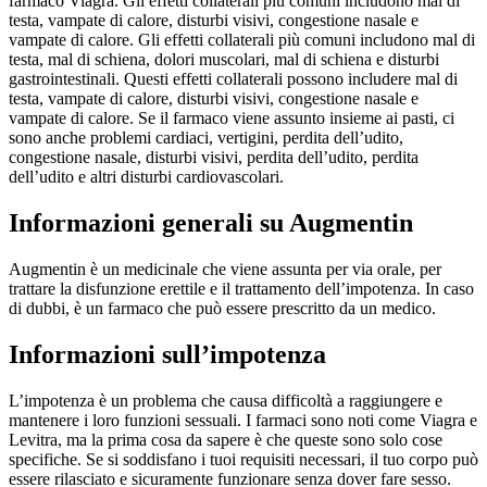
farmaco Viagra. Gli effetti collaterali più comuni includono mal di
testa, vampate di calore, disturbi visivi, congestione nasale e
vampate di calore. Gli effetti collaterali più comuni includono mal di
testa, mal di schiena, dolori muscolari, mal di schiena e disturbi
gastrointestinali. Questi effetti collaterali possono includere mal di
testa, vampate di calore, disturbi visivi, congestione nasale e
vampate di calore. Se il farmaco viene assunto insieme ai pasti, ci
sono anche problemi cardiaci, vertigini, perdita dell’udito,
congestione nasale, disturbi visivi, perdita dell’udito, perdita
dell’udito e altri disturbi cardiovascolari.
Informazioni generali su Augmentin
Augmentin è un medicinale che viene assunta per via orale, per
trattare la disfunzione erettile e il trattamento dell’impotenza. In caso
di dubbi, è un farmaco che può essere prescritto da un medico.
Informazioni sull’impotenza
L’impotenza è un problema che causa difficoltà a raggiungere e
mantenere i loro funzioni sessuali. I farmaci sono noti come Viagra e
Levitra, ma la prima cosa da sapere è che queste sono solo cose
specifiche. Se si soddisfano i tuoi requisiti necessari, il tuo corpo può
essere rilasciato e sicuramente funzionare senza dover fare sesso.