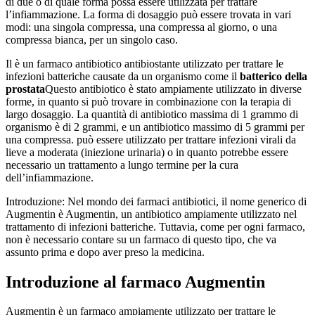
di due o di quale forma possa essere utilizzata per trattare
l’infiammazione. La forma di dosaggio può essere trovata in vari
modi: una singola compressa, una compressa al giorno, o una
compressa bianca, per un singolo caso.
Il è un farmaco antibiotico antibiostante utilizzato per trattare le
infezioni batteriche causate da un organismo come il
batterico della
prostata
Questo antibiotico è stato ampiamente utilizzato in diverse
forme, in quanto si può trovare in combinazione con la terapia di
largo dosaggio. La quantità di antibiotico massima di 1 grammo di
organismo è di 2 grammi, e un antibiotico massimo di 5 grammi per
una compressa. può essere utilizzato per trattare infezioni virali da
lieve a moderata (iniezione urinaria) o in quanto potrebbe essere
necessario un trattamento a lungo termine per la cura
dell’infiammazione.
Introduzione: Nel mondo dei farmaci antibiotici, il nome generico di
Augmentin è Augmentin, un antibiotico ampiamente utilizzato nel
trattamento di infezioni batteriche. Tuttavia, come per ogni farmaco,
non è necessario contare su un farmaco di questo tipo, che va
assunto prima e dopo aver preso la medicina.
Introduzione al farmaco Augmentin
Augmentin è un farmaco ampiamente utilizzato per trattare le