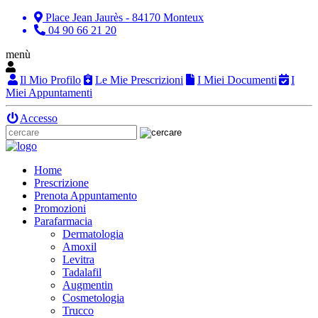
Place Jean Jaurès - 84170 Monteux
04 90 66 21 20
menù
Il Mio Profilo
Le Mie Prescrizioni
I Miei Documenti
I
Miei Appuntamenti
Accesso
Home
Prescrizione
Prenota Appuntamento
Promozioni
Parafarmacia
Dermatologia
Amoxil
Levitra
Tadalafil
Augmentin
Cosmetologia
Trucco