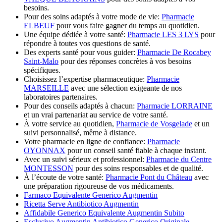
besoins.
Pour des soins adaptés à votre mode de vie:
Pharmacie
ELBEUF
pour vous faire gagner du temps au quotidien.
Une équipe dédiée à votre santé:
Pharmacie LES 3 LYS
pour
répondre à toutes vos questions de santé.
Des experts santé pour vous guider:
Pharmacie De Rocabey
Saint-Malo
pour des réponses concrètes à vos besoins
spécifiques.
Choisissez l’expertise pharmaceutique:
Pharmacie
MARSEILLE
avec une sélection exigeante de nos
laboratoires partenaires.
Pour des conseils adaptés à chacun:
Pharmacie LORRAINE
et un vrai partenariat au service de votre santé.
À votre service au quotidien,
Pharmacie de Vosgelade
et un
suivi personnalisé, même à distance.
Votre pharmacie en ligne de confiance:
Pharmacie
OYONNAX
pour un conseil santé fiable à chaque instant.
Avec un suivi sérieux et professionnel:
Pharmacie du Centre
MONTESSON
pour des soins responsables et de qualité.
À l’écoute de votre santé:
Pharmacie Pont du Château
avec
une préparation rigoureuse de vos médicaments.
Farmaco Equivalente Generico Augmentin
Ricetta Serve Antibiotico Augmentin
Affidabile Generico Equivalente Augmentin Subito
Esclusivo Augmentin Antibiotico Generico Originale