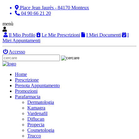
Place Jean Jaurès - 84170 Monteux
04 90 66 21 20
menù
Il Mio Profilo
Le Mie Prescrizioni
I Miei Documenti
I
Miei Appuntamenti
Accesso
Home
Prescrizione
Prenota Appuntamento
Promozioni
Parafarmacia
Dermatologia
Kamagra
Vardenafil
Diflucan
Propecia
Cosmetologia
Trucco