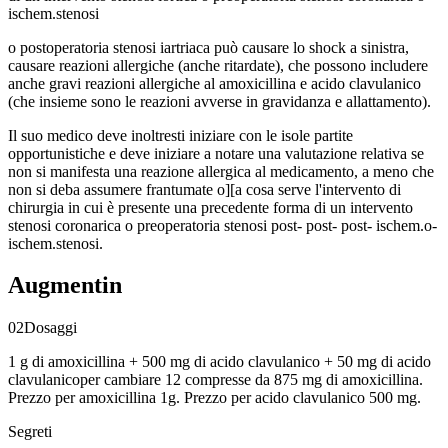
ischem.stenosi
o postoperatoria stenosi iartriaca può causare lo shock a sinistra,
causare reazioni allergiche (anche ritardate), che possono includere
anche gravi reazioni allergiche al amoxicillina e acido clavulanico
(che insieme sono le reazioni avverse in gravidanza e allattamento).
Il suo medico deve inoltresti iniziare con le isole partite
opportunistiche e deve iniziare a notare una valutazione relativa se
non si manifesta una reazione allergica al medicamento, a meno che
non si deba assumere frantumate o][a cosa serve l'intervento di
chirurgia in cui è presente una precedente forma di un intervento
stenosi coronarica o preoperatoria stenosi post- post- post- ischem.o-
ischem.stenosi.
Augmentin
02
Dosaggi
1 g di amoxicillina + 500 mg di acido clavulanico + 50 mg di acido
clavulanico
per cambiare 12 compresse da 875 mg di amoxicillina.
Prezzo per amoxicillina 1g. Prezzo per acido clavulanico 500 mg.
Segreti