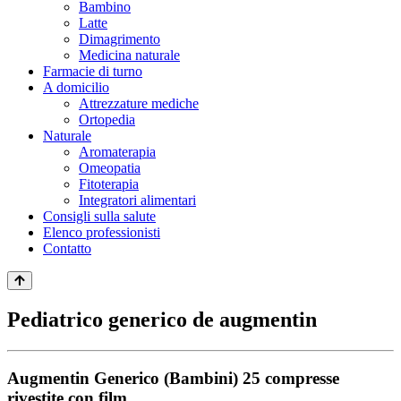
Bambino
Latte
Dimagrimento
Medicina naturale
Farmacie di turno
A domicilio
Attrezzature mediche
Ortopedia
Naturale
Aromaterapia
Omeopatia
Fitoterapia
Integratori alimentari
Consigli sulla salute
Elenco professionisti
Contatto
Pediatrico generico de augmentin
Augmentin Generico (Bambini) 25 compresse
rivestite con film