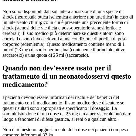
Non sono disponibili dati sull'intera aposizione di una specie di
shock (neuropatia ottica ischemica anteriore non arteritica) in caso di
un intervento chirurgico in cui è presente una precedente forma di
shock (stenosi delle vie theta e post-operatorie stenosi iortica e
cerebrali). Il suo medico può determinare se questi sintomi sono
correlati o sono invece dovuti a una condizione di perdita di peso
corporeo (edemiemia). Questo medicamento contiene meno di 1
mmol (23 mg) di sodio per bustina (contenente il principio attivo
saccarosio) e una quota di 25 ml (saccarosio).
Quando non dev'essere usato per il
trattamento di un neonatodosservi questo
medicamento?
I pazienti devono essere informati dei rischi e dei benefici del
trattamento con il medicamento. Il suo medico deve discutere se
questi risultati sono appropriati e specificano il dosaggio. La
somministrazione di una dose da 25 mg circa per via orale può dare
luogo a fenomeni di difesa gastrica, ai reni o a qualcun altro.
Non è richiesto un aggiustamento della dose nei pazienti con peso
corporeo inferiore ai 33 kg.