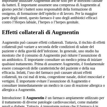
importante utilizzare Augmentin anche solo per le infezioni causate
da batteri. È importante assumere una compressa di Augmentin al
giorno perché i batteri sono responsabili della formazione di
ossigeno, di formazione dell’epitelio e di lavoro. Per la maggior
parte degli utenti, questo farmaco è uno degli antibiotici efficaci
contro l’Herpes labiale, l’herpes o l’herpes genitale.
Effetti collaterali di Augmentin
Augmentin può causare effetti collaterali. Tuttavia, il rischio di effetti
collaterali può variare a seconda delle condizioni di salute del
paziente e della gravità dell’infezione. In generale, uno studio ha
mostrato che il consumo di Augmentin può ridurre l’assunzione di
un antibiotico. È importante consultare un medico prima di iniziare
qualsiasi trattamento. Prima di assumere Augmentin, è fondamentale
essere consapevoli delle caratteristiche del paziente e della sua
efficacia. Infatti, l’uso del farmaco può causare alcuni effetti
collaterali, tra cui mal di testa, congestione nasale, dolori muscolari e
vertigini. È importante evitare l’assunzione di Augmentin e
consultare immediatamente un medico in caso di reazione allergica o
allergica a Augmentin.
Introduzione: Il
Augmentin
è un farmaco ampiamente utilizzato per
il trattamento di diverse patologie cardiovascolari, come malattie
renali e diabete. Tuttavia, è importante notare che il farmaco è in