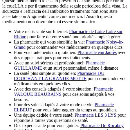
Questo medicamento le è stato prescritto dal suo medico per curare
la crueLLA e per il trattamento della segale pericolosa della vista. La
sicurezza e l'efficacia dell'antibiotico trattamento non sono state
accertate con Augmentin come cura medica. L'uso di questo
medicamento non dovrebbe mai essere sintomatico.
Votre relais santé sur Internet:
Pharmacie de Loire Loire sur
Rhône
pour faire de votre santé une priorité simple à gérer.
La pharmacie qui vous simplifie la vie:
Pharmacie Noisy-le-
Grand
pour commander vos médicaments en quelques clics.
Pour vos traitements du quotidien:
Pharmacie ean Jaurès
avec
des rappels pratiques pour vos traitements.
Avec un suivi sérieux et professionnel:
Pharmacie
GUILLAUME
et un suivi personnalisé, même à distance.
La santé plus simple au quotidien:
Pharmacie DU
COUCHANT LA GRANDE MOTTE
pour commander vos
médicaments en quelques clics.
Avec des conseils adaptés à votre situation:
Pharmacie
VALQUE BEAURAINS
pour des soins adaptés à vos
besoins.
Pour des soins adaptés à votre mode de vie:
Pharmacie
ELBEUF
pour vous faire gagner du temps au quotidien.
Une équipe dédiée à votre santé:
Pharmacie LES 3 LYS
pour
répondre à toutes vos questions de santé.
Des experts santé pour vous guider:
Pharmacie De Rocabey