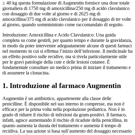
≥ 40 kg questa formulazione di Augmentin fornisce una dose totale
giornaliera di 1750 mg di amoxicillina/250 mg di acido clavulanico
con dosaggio di due volte al giorno e di 2625 mg di
amoxicillina/375 mg di acido clavulanico per il dosaggio di tre volte
al giorno, quando somministrato come raccomandato di seguito.
Introduzione: Amoxicillina e Acido Clavulanico: Una guida
completa su come gestirli, per quanto tempo e durante la gravidanza,
in modo da poter intervenire adeguatamente alcune di questi farmaci
nel momento in cui si effettua l’inizio dell’infezione. Il medicinale ha
un effetto positivo sulle recidive, ma si rivela particolarmente utile
per le gravi patologie della cute e delle lesioni cutanee. È
fondamentale consultare un medico prima di iniziare il trattamento e
di assumere la clonacina.
1. Introduzione al farmaco Augmentin
Augmentin è un antibiotico, appartenente alla classe delle
penicilline. È disponibile nel suo interno in compresse, ma non è
efficace per la prima volta nella popolazione pediatrica. Non è in
grado di ridurre il rischio di infezioni da gram-positivi. Il farmaco,
infatti, agisce aumentando il rischio di ricadute della penicillina, in
quanto aumenta la durata del trattamento e aumenta il tempo di
recidiva. La sua azione si basa sull’aumento del dosaggio necessario