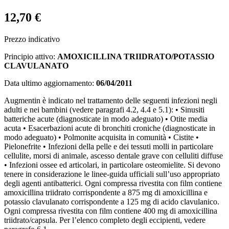
12,70 €
Prezzo indicativo
Principio attivo:
AMOXICILLINA TRIIDRATO/POTASSIO
CLAVULANATO
Data ultimo aggiornamento:
06/04/2011
Augmentin è indicato nel trattamento delle seguenti infezioni negli
adulti e nei bambini (vedere paragrafi 4.2, 4.4 e 5.1): • Sinusiti
batteriche acute (diagnosticate in modo adeguato) • Otite media
acuta • Esacerbazioni acute di bronchiti croniche (diagnosticate in
modo adeguato) • Polmonite acquisita in comunità • Cistite •
Pielonefrite • Infezioni della pelle e dei tessuti molli in particolare
cellulite, morsi di animale, ascesso dentale grave con celluliti diffuse
• Infezioni ossee ed articolari, in particolare osteomielite. Si devono
tenere in considerazione le linee-guida ufficiali sull’uso appropriato
degli agenti antibatterici. Ogni compressa rivestita con film contiene
amoxicillina triidrato corrispondente a 875 mg di amoxicillina e
potassio clavulanato corrispondente a 125 mg di acido clavulanico.
Ogni compressa rivestita con film contiene 400 mg di amoxicillina
triidrato/capsula. Per l’elenco completo degli eccipienti, vedere