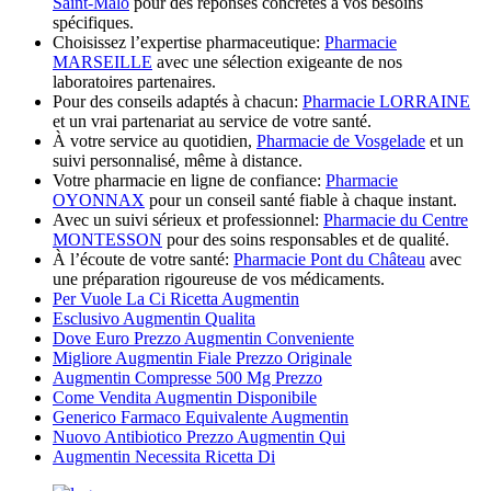
Saint-Malo
pour des réponses concrètes à vos besoins
spécifiques.
Choisissez l’expertise pharmaceutique:
Pharmacie
MARSEILLE
avec une sélection exigeante de nos
laboratoires partenaires.
Pour des conseils adaptés à chacun:
Pharmacie LORRAINE
et un vrai partenariat au service de votre santé.
À votre service au quotidien,
Pharmacie de Vosgelade
et un
suivi personnalisé, même à distance.
Votre pharmacie en ligne de confiance:
Pharmacie
OYONNAX
pour un conseil santé fiable à chaque instant.
Avec un suivi sérieux et professionnel:
Pharmacie du Centre
MONTESSON
pour des soins responsables et de qualité.
À l’écoute de votre santé:
Pharmacie Pont du Château
avec
une préparation rigoureuse de vos médicaments.
Per Vuole La Ci Ricetta Augmentin
Esclusivo Augmentin Qualita
Dove Euro Prezzo Augmentin Conveniente
Migliore Augmentin Fiale Prezzo Originale
Augmentin Compresse 500 Mg Prezzo
Come Vendita Augmentin Disponibile
Generico Farmaco Equivalente Augmentin
Nuovo Antibiotico Prezzo Augmentin Qui
Augmentin Necessita Ricetta Di