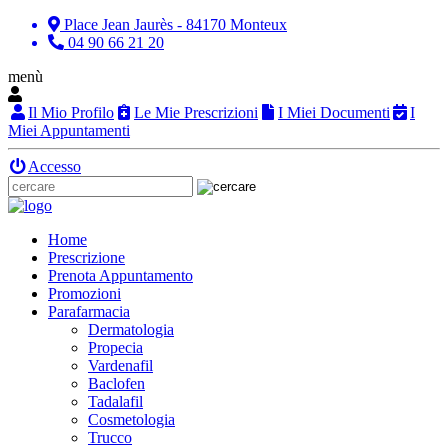
Place Jean Jaurès - 84170 Monteux
04 90 66 21 20
menù
Il Mio Profilo
Le Mie Prescrizioni
I Miei Documenti
I
Miei Appuntamenti
Accesso
Home
Prescrizione
Prenota Appuntamento
Promozioni
Parafarmacia
Dermatologia
Propecia
Vardenafil
Baclofen
Tadalafil
Cosmetologia
Trucco