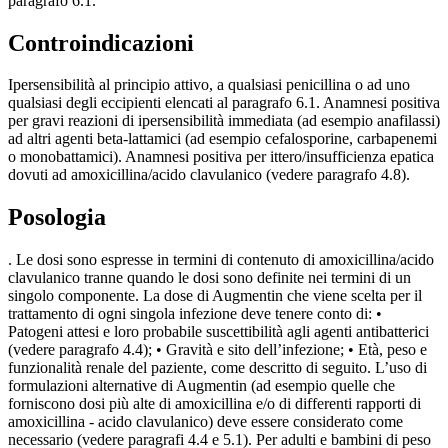
paragrafo 6.1.
Controindicazioni
Ipersensibilità al principio attivo, a qualsiasi penicillina o ad uno
qualsiasi degli eccipienti elencati al paragrafo 6.1. Anamnesi positiva
per gravi reazioni di ipersensibilità immediata (ad esempio anafilassi)
ad altri agenti beta-lattamici (ad esempio cefalosporine, carbapenemi
o monobattamici). Anamnesi positiva per ittero/insufficienza epatica
dovuti ad amoxicillina/acido clavulanico (vedere paragrafo 4.8).
Posologia
. Le dosi sono espresse in termini di contenuto di amoxicillina/acido
clavulanico tranne quando le dosi sono definite nei termini di un
singolo componente. La dose di Augmentin che viene scelta per il
trattamento di ogni singola infezione deve tenere conto di: •
Patogeni attesi e loro probabile suscettibilità agli agenti antibatterici
(vedere paragrafo 4.4); • Gravità e sito dell’infezione; • Età, peso e
funzionalità renale del paziente, come descritto di seguito. L’uso di
formulazioni alternative di Augmentin (ad esempio quelle che
forniscono dosi più alte di amoxicillina e/o di differenti rapporti di
amoxicillina - acido clavulanico) deve essere considerato come
necessario (vedere paragrafi 4.4 e 5.1). Per adulti e bambini di peso