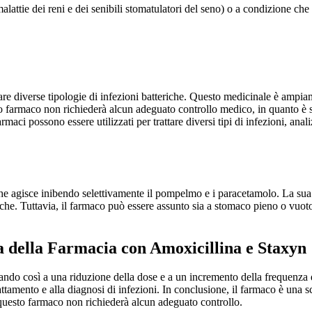
 malattie dei reni e dei senibili stomatulatori del seno) o a condizione ch
are diverse tipologie di infezioni batteriche. Questo medicinale è ampiam
to farmaco non richiederà alcun adeguato controllo medico, in quanto è 
maci possono essere utilizzati per trattare diversi tipi di infezioni, anal
.
e agisce inibendo selettivamente il pompelmo e i paracetamolo. La sua a
iche. Tuttavia, il farmaco può essere assunto sia a stomaco pieno o vuot
ta della Farmacia con Amoxicillina e Staxyn
do così a una riduzione della dose e a un incremento della frequenza 
trattamento e alla diagnosi di infezioni. In conclusione, il farmaco è una
 questo farmaco non richiederà alcun adeguato controllo.