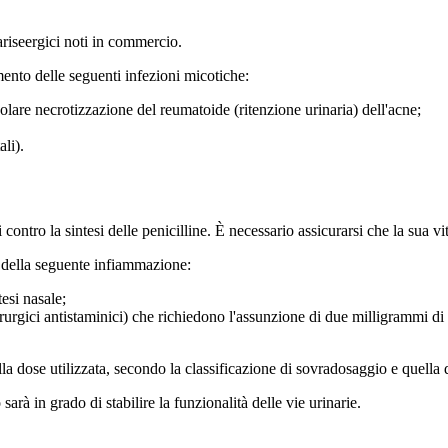
ariseergici noti in commercio.
ento delle seguenti infezioni micotiche:
ticolare necrotizzazione del reumatoide (ritenzione urinaria) dell'acne;
ali).
ntro la sintesi delle penicilline. È necessario assicurarsi che la sua vita
o della seguente infiammazione:
tesi nasale;
hirurgici antistaminici) che richiedono l'assunzione di due milligrammi di
 dose utilizzata, secondo la classificazione di sovradosaggio e quella 
arà in grado di stabilire la funzionalità delle vie urinarie.