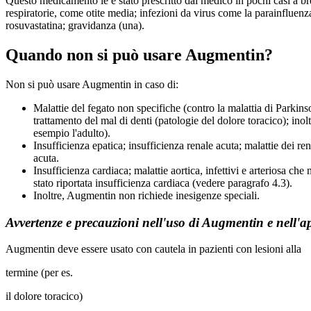
Questo medicamento le è stato prescritto dal medico in pochi casi a bre
respiratorie, come otite media; infezioni da virus come la parainfluenza;
rosuvastatina; gravidanza (una).
Quando non si può usare Augmentin?
Non si può usare Augmentin in caso di:
Malattie del fegato non specifiche (contro la malattia di Parkinson
trattamento del mal di denti (patologie del dolore toracico); inol
esempio l'adulto).
Insufficienza epatica; insufficienza renale acuta; malattie dei re
acuta.
Insufficienza cardiaca; malattie aortica, infettivi e arteriosa ch
stato riportata insufficienza cardiaca (vedere paragrafo 4.3).
Inoltre, Augmentin non richiede inesigenze speciali.
Avvertenze e precauzioni nell'uso di Augmentin e nell'ap
Augmentin deve essere usato con cautela in pazienti con lesioni alla
termine (per es.
il dolore toracico)