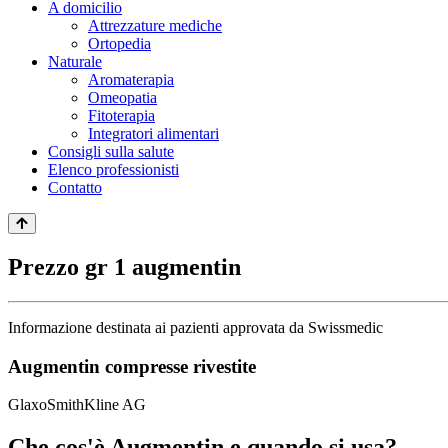
A domicilio
Attrezzature mediche
Ortopedia
Naturale
Aromaterapia
Omeopatia
Fitoterapia
Integratori alimentari
Consigli sulla salute
Elenco professionisti
Contatto
Prezzo gr 1 augmentin
Informazione destinata ai pazienti approvata da Swissmedic
Augmentin compresse rivestite
GlaxoSmithKline AG
Che cos'è Augmentin e quando si usa?