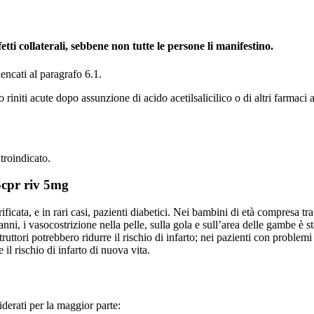
ti collaterali, sebbene non tutte le persone li manifestino.
lencati al paragrafo 6.1.
 o riniti acute dopo assunzione di acido acetilsalicilico o di altri farma
troindicato.
5cpr riv 5mg
ficata, e in rari casi, pazienti diabetici. Nei bambini di età compresa tra
ni, i vasocostrizione nella pelle, sulla gola e sull’area delle gambe è s
ruttori potrebbero ridurre il rischio di infarto; nei pazienti con problemi
il rischio di infarto di nuova vita.
esiderati per la maggior parte: