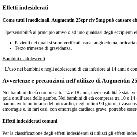
Effetti indesiderati
Come tutti i medicinali, Augmentin 25cpr riv 5mg può causare effet
- Ipersensibilità al principio attivo o ad uno qualsiasi degli eccipienti e
Pazienti nei quali si sono verificati asma, angioedema, orticaria
Terzo trimestre di gravidanza.
Bambini e adolescenti
: L’uso nei bambini e negli adolescenti di età inferiore ai 14 anni è con
Avvertenze e precauzioni nell'utilizzo di Augmentin 2
Nei bambini di età compresa tra 14 e 18 anni, ipersensibilità è stata veri
gola e sull’area delle gambe. Nei bambini di età compresa tra 10 e 14 an
hanno avuto un infarto del miocardio, negli ultimi 90 giorni, i vasocost
emorragie e, in rari casi, con emorragia cardiaca grave, potrebbe essere 
Effetti indesiderati comuni
Per la classificazione degli effetti indesiderati si utilizzi gli effetti ind