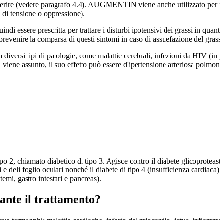
ire (vedere paragrafo 4.4). AUGMENTIN viene anche utilizzato per il tr
 di tensione o oppressione).
 essere prescritta per trattare i disturbi ipotensivi dei grassi in quant
 prevenire la comparsa di questi sintomi in caso di assuefazione del grass
ersi tipi di patologie, come malattie cerebrali, infezioni da HIV (in par
 viene assunto, il suo effetto può essere d'ipertensione arteriosa polmon
 2, chiamato diabetico di tipo 3. Agisce contro il diabete glicoproteast
i e deli foglio oculari nonché il diabete di tipo 4 (insufficienza cardiaca
mi, gastro intestari e pancreas).
rante il trattamento?