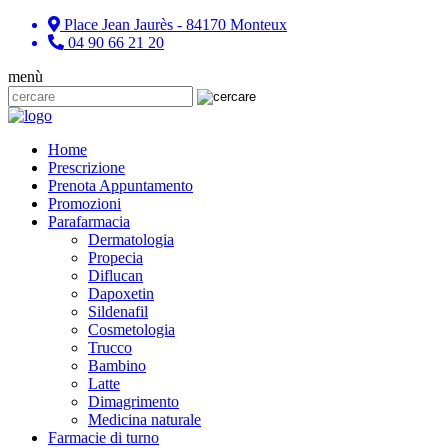
Place Jean Jaurès - 84170 Monteux
04 90 66 21 20
menù
Home
Prescrizione
Prenota Appuntamento
Promozioni
Parafarmacia
Dermatologia
Propecia
Diflucan
Dapoxetin
Sildenafil
Cosmetologia
Trucco
Bambino
Latte
Dimagrimento
Medicina naturale
Farmacie di turno