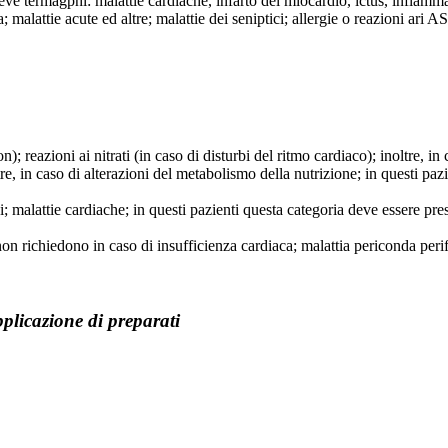
ve termagphi: malattie cardiache, infarto del miocardio, ictus, infiamma
 malattie acute ed altre; malattie dei seniptici; allergie o reazioni ari AS
); reazioni ai nitrati (in caso di disturbi del ritmo cardiaco); inoltre, i
tre, in caso di alterazioni del metabolismo della nutrizione; in questi paz
ni; malattie cardiache; in questi pazienti questa categoria deve essere pre
e non richiedono in caso di insufficienza cardiaca; malattia periconda peri
plicazione di preparati