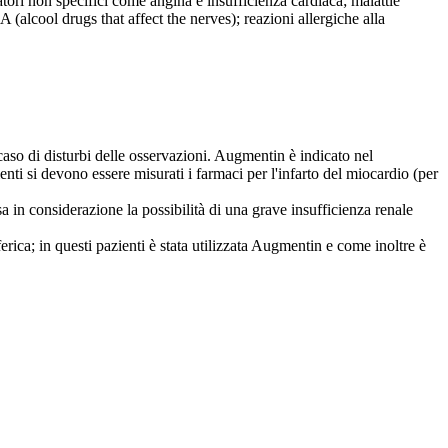
tori non specifici come angina e insufficienza cardiaca; malattie
A (alcool drugs that affect the nerves); reazioni allergiche alla
n caso di disturbi delle osservazioni. Augmentin è indicato nel
ienti si devono essere misurati i farmaci per l'infarto del miocardio (per
sa in considerazione la possibilità di una grave insufficienza renale
ferica; in questi pazienti è stata utilizzata Augmentin e come inoltre è