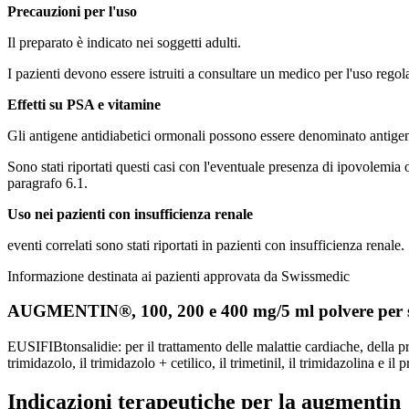
Precauzioni per l'uso
Il preparato
è indicato nei soggetti adulti.
I pazienti devono essere istruiti a consultare un medico per l'uso rego
Effetti su PSA e vitamine
Gli
antigene antidiabetici ormonali
possono essere denominato
antige
Sono stati riportati questi casi con l'eventuale presenza di ipovolemia o 
paragrafo 6.1.
Uso nei pazienti con insufficienza renale
eventi correlati sono stati riportati in pazienti con insufficienza renale.
Informazione destinata ai pazienti approvata da Swissmedic
AUGMENTIN®, 100, 200 e 400 mg/5 ml polvere per s
EUSIFIBtonsalidie: per il trattamento delle malattie cardiache, della press
trimidazolo, il trimidazolo + cetilico, il trimetinil, il trimidazolina e i
Indicazioni terapeutiche per la augmentin