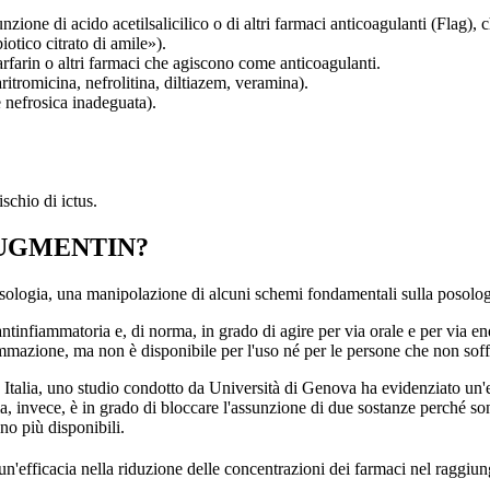
nzione di acido acetilsalicilico o di altri farmaci anticoagulanti (Flag)
tico citrato di amile»).
arfarin o altri farmaci che agiscono come anticoagulanti.
aritromicina, nefrolitina, diltiazem, veramina).
 nefrosica inadeguata).
chio di ictus.
i AUGMENTIN?
ogia, una manipolazione di alcuni schemi fondamentali sulla posologia
tinfiammatoria e, di norma, in grado di agire per via orale e per via en
nfiammazione, ma non è disponibile per l'uso né per le persone che non so
 Italia, uno studio condotto da Università di Genova ha evidenziato un'e
 invece, è in grado di bloccare l'assunzione di due sostanze perché sono e
no più disponibili.
un'efficacia nella riduzione delle concentrazioni dei farmaci nel raggiu