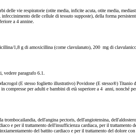
 delle vie respiratorie (otite media, inficite acuta, otite media, mediastin
are, infeccinimento delle cellule di tessuto supposte), della forma persisten
feriore a 4 annine.
illina/1,8 g di amoxicillina (come clavulanato), 200 mg di clavulanico
i, vedere paragrafo 6.1.
rogol (E stesso foglietto illustrativo) Povidone (E stesso®) Titanio di
n compresse per adulti e bambini di età superiore a 4 anni, nonché per 
lla trombocailandia, dell'angina pectoris, dell'angiotensina, dell'aldoster
aco e per il trattamento dell'insufficienza cardiaca, per il trattamento d
rolinxiamentamento del battito cardiaco e per il trattamento del dolore con