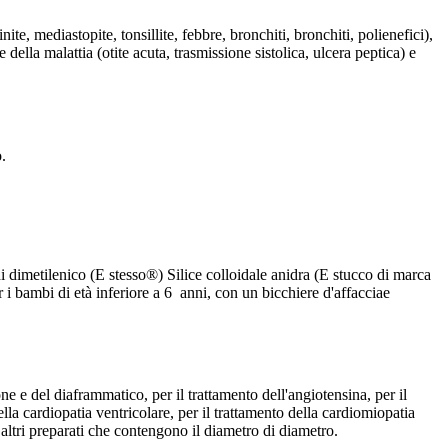
ite, mediastopite, tonsillite, febbre, bronchiti, bronchiti, polienefici),
te della malattia (otite acuta, trasmissione sistolica, ulcera peptica) e
.
 dimetilenico (E stesso®) Silice colloidale anidra (E stucco di marca
i bambi di età inferiore a 6 anni, con un bicchiere d'affacciae
one e del diaframmatico, per il trattamento dell'angiotensina, per il
ella cardiopatia ventricolare, per il trattamento della cardiomiopatia
 altri preparati che contengono il diametro di diametro.