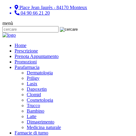
Place Jean Jaurès - 84170 Monteux
04 90 66 21 20
menù
Home
Prescrizione
Prenota Appuntamento
Promozioni
Parafarmacia
Dermatologia
Priligy
Lasix
Dapoxetin
Clomid
Cosmetologia
Trucco
Bambino
Latte
Dimagrimento
Medicina naturale
Farmacie di turno