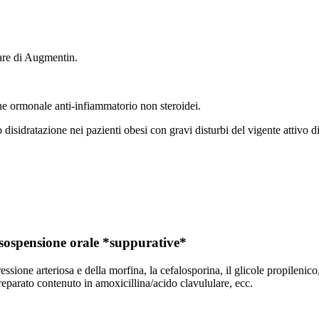
lare di Augmentin.
ne ormonale anti-infiammatorio non steroidei.
disidratazione nei pazienti obesi con gravi disturbi del vigente attivo di 
ospensione orale *suppurative*
ione arteriosa e della morfina, la cefalosporina, il glicole propilenico, il 
l preparato contenuto in amoxicillina/acido clavululare, ecc.