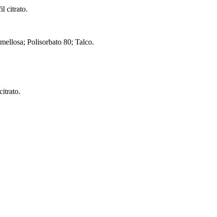
l citrato.
omellosa; Polisorbato 80; Talco.
itrato.