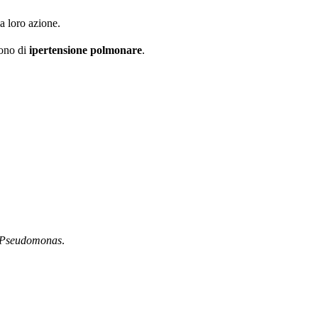
la loro azione.
rono di
ipertensione polmonare
.
Pseudomonas
.