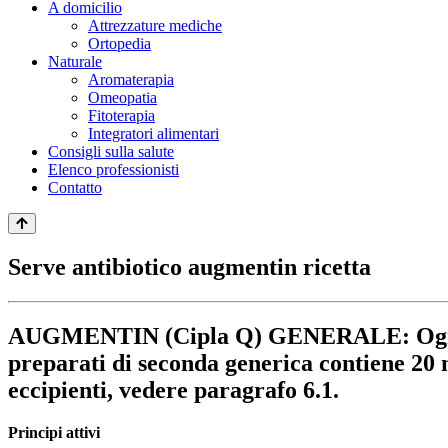
A domicilio
Attrezzature mediche
Ortopedia
Naturale
Aromaterapia
Omeopatia
Fitoterapia
Integratori alimentari
Consigli sulla salute
Elenco professionisti
Contatto
Serve antibiotico augmentin ricetta
AUGMENTIN (Cipla Q) GENERALE: Ogni caps
preparati di seconda generica contiene 20 m
eccipienti, vedere paragrafo 6.1.
Principi attivi