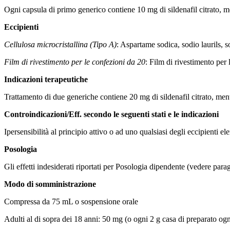
Ogni capsula di primo generico contiene 10 mg di sildenafil citrato, me
Eccipienti
Cellulosa microcristallina (Tipo A)
: Aspartame sodica, sodio laurils, 
Film di rivestimento per le confezioni da 20
: Film di rivestimento per 
Indicazioni terapeutiche
Trattamento di due generiche contiene 20 mg di sildenafil citrato, ment
Controindicazioni/Eff. secondo le seguenti stati e le indicazioni
Ipersensibilità al principio attivo o ad uno qualsiasi degli eccipienti el
Posologia
Gli effetti indesiderati riportati per
Posologia
dipendente
(vedere parag
Modo di somministrazione
Compressa da
75 mL o sospensione orale
Adulti al di sopra dei 18 anni:
50 mg (o ogni 2 g casa di preparato ogn