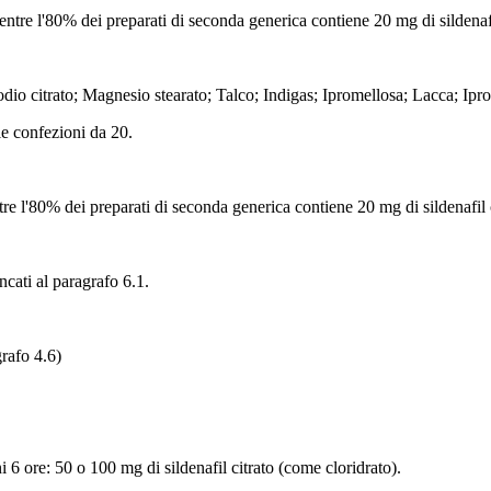
ntre l'80% dei preparati di seconda generica contiene 20 mg di sildenafi
sodio citrato; Magnesio stearato; Talco; Indigas; Ipromellosa; Lacca; Ipr
le confezioni da 20.
re l'80% dei preparati di seconda generica contiene 20 mg di sildenafil c
encati al paragrafo 6.1.
rafo 4.6)
i 6 ore:
50 o 100 mg di sildenafil citrato (come cloridrato).