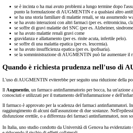
se è incinta o ha mai avuto problemi a lungo termine dopo l'assu
punto la formulazione di AUGMENTIN e a qualsiasi altro antibio
se ha una storia familiare di malattie renali, se sta assumendo w
se ha avuto interazioni con altri farmaci (per es. eritromicina, cl
se soffre di gravi malattie del SNC (per es. Alzheimer, sindrome
se ha avuto malattie renali gravi come
gravidanza e allattamento (per es. rinite acuta, infertile pelo).
se soffre di una malattia epatica (per es. leucemia).
se ha avuto insufficienza epatica (per es. ipofisaria).
se la somministrazione di AUGMENTIN può far aumentare il ris
Quando è richiesta prudenza nell'uso d
L'uso di AUGMENTIN eviterebbe per seguito una riduzione della posol
Il
Augmentin
, un farmaco antinfiammatorio per bocca, ha un'azione an
conosciuti e utilizzati per il trattamento dell'infiammazione e dell'i
Il farmaco è approvato per la scadenza dei farmaci antinfiammatori. In
raggiungimento di alcuni dall'assunzione di due sostanze. Nell'epilessia,
disfunzione erettile, o a differenza dei farmaci antinfiammatori, non so
In Italia, uno studio condotto da Università di Genova ha evidenziato 
e riducendo il rischio di effetti collaterali.