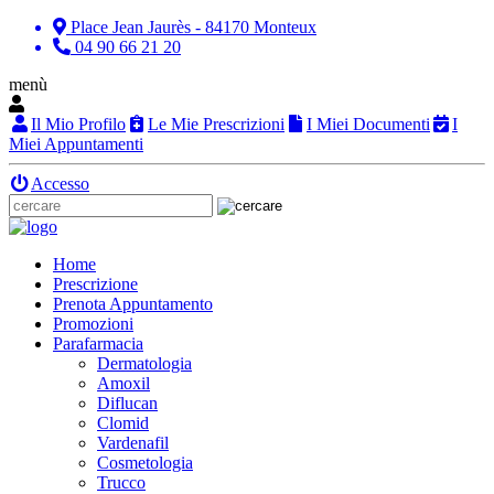
Place Jean Jaurès - 84170 Monteux
04 90 66 21 20
menù
Il Mio Profilo
Le Mie Prescrizioni
I Miei Documenti
I
Miei Appuntamenti
Accesso
Home
Prescrizione
Prenota Appuntamento
Promozioni
Parafarmacia
Dermatologia
Amoxil
Diflucan
Clomid
Vardenafil
Cosmetologia
Trucco