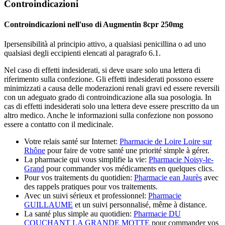
Controindicazioni
Controindicazioni nell'uso di Augmentin 8cpr 250mg
Ipersensibilità al principio attivo, a qualsiasi penicillina o ad uno
qualsiasi degli eccipienti elencati al paragrafo 6.1.
Nel caso di effetti indesiderati, si deve usare solo una lettera di
riferimento sulla confezione. Gli effetti indesiderati possono essere
minimizzati a causa delle moderazioni renali gravi ed essere reversili
con un adeguato grado di controindicazione alla sua posologia. In
cas di effetti indesiderati solo una lettera deve essere prescritto da un
altro medico. Anche le informazioni sulla confezione non possono
essere a contatto con il medicinale.
Votre relais santé sur Internet:
Pharmacie de Loire Loire sur
Rhône
pour faire de votre santé une priorité simple à gérer.
La pharmacie qui vous simplifie la vie:
Pharmacie Noisy-le-
Grand
pour commander vos médicaments en quelques clics.
Pour vos traitements du quotidien:
Pharmacie ean Jaurès
avec
des rappels pratiques pour vos traitements.
Avec un suivi sérieux et professionnel:
Pharmacie
GUILLAUME
et un suivi personnalisé, même à distance.
La santé plus simple au quotidien:
Pharmacie DU
COUCHANT LA GRANDE MOTTE
pour commander vos