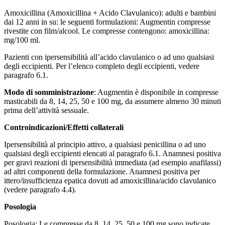
Amoxicillina (Amoxicillina + Acido Clavulanico): adulti e bambini
dai 12 anni in su: le seguenti formulazioni: Augmentin compresse
rivestite con film/alcool. Le compresse contengono: amoxicillina:
mg/100 ml.
Pazienti con ipersensibilità all’acido clavulanico o ad uno qualsiasi
degli eccipienti. Per l’elenco completo degli eccipienti, vedere
paragrafo 6.1.
Modo di somministrazione
: Augmentin è disponibile in compresse
masticabili da 8, 14, 25, 50 e 100 mg, da assumere almeno 30 minuti
prima dell’attività sessuale.
Controindicazioni/Effetti collaterali
Ipersensibilità al principio attivo, a qualsiasi penicillina o ad uno
qualsiasi degli eccipienti elencati al paragrafo 6.1. Anamnesi positiva
per gravi reazioni di ipersensibilità immediata (ad esempio anafilassi)
ad altri componenti della formulazione. Anamnesi positiva per
ittero/insufficienza epatica dovuti ad amoxicillina/acido clavulanico
(vedere paragrafo 4.4).
Posologia
Posologia: Le compresse da 8, 14, 25, 50 e 100 mg sono indicate