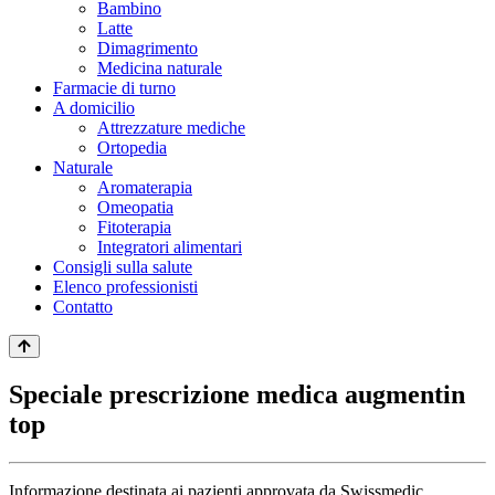
Bambino
Latte
Dimagrimento
Medicina naturale
Farmacie di turno
A domicilio
Attrezzature mediche
Ortopedia
Naturale
Aromaterapia
Omeopatia
Fitoterapia
Integratori alimentari
Consigli sulla salute
Elenco professionisti
Contatto
Speciale prescrizione medica augmentin
top
Informazione destinata ai pazienti approvata da Swissmedic