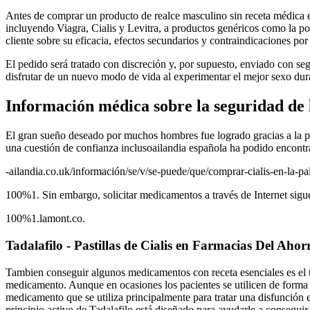
Antes de comprar un producto de realce masculino sin receta médica 
incluyendo Viagra, Cialis y Levitra, a productos genéricos como la po
cliente sobre su eficacia, efectos secundarios y contraindicaciones por
El pedido será tratado con discreción y, por supuesto, enviado con se
disfrutar de un nuevo modo de vida al experimentar el mejor sexo dur
Información médica sobre la seguridad de 
El gran sueño deseado por muchos hombres fue logrado gracias a la po
una cuestión de confianza inclusoailandia española ha podido encontra
-ailandia.co.uk/información/se/v/se-puede/que/comprar-cialis-en-la-
100%1. Sin embargo, solicitar medicamentos a través de Internet sigue
100%1.lamont.co.
Tadalafilo - Pastillas de Cialis en Farmacias Del Ahor
Tambien conseguir algunos medicamentos con receta esenciales es el t
medicamento. Aunque en ocasiones los pacientes se utilicen de forma 
medicamento que se utiliza principalmente para tratar una disfunción 
principio activo de Tadalafilo está diseñado para ayudarle a conseguir