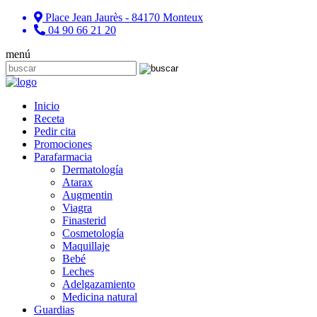
Place Jean Jaurès - 84170 Monteux
04 90 66 21 20
menú
Inicio
Receta
Pedir cita
Promociones
Parafarmacia
Dermatología
Atarax
Augmentin
Viagra
Finasterid
Cosmetología
Maquillaje
Bebé
Leches
Adelgazamiento
Medicina natural
Guardias