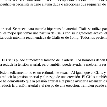
céutico especialista si tiene alguna duda o afecciones que requieren de
rterial. Se receta para tratar la hipertensión arterial. Cialis se utiliza p
o, es mejor que tomar una pastilla de Cialis con su ingrediente activo, el
o. La dosis máxima recomendada de Cialis es de 10mg. Todos los paciente
l. El Cialis puede aumentar el tamaño de la arteria. Los hombres deben t
 reducir la tensión arterial, pero también puede ayudar a mejorar la re
s. Este medicamento no es un estimulante sexual. Al igual que el Cialis y 
 reducir la presión arterial y el riesgo de una erección. El Cialis tamb
Se ha demostrado que la presión arterial alta puede ayudar a alcanzar los n
educir la presión arterial y el riesgo de una erección. También puede a