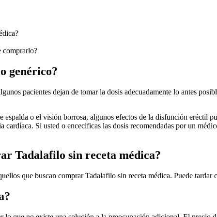
édica?
e comprarlo?
lo genérico?
 algunos pacientes dejan de tomar la dosis adecuadamente lo antes posi
e espalda o el visión borrosa, algunos efectos de la disfunción eréctil
 cardíaca. Si usted o encecificas las dosis recomendadas por un médico
r Tadalafilo sin receta médica?
quellos que buscan comprar Tadalafilo sin receta médica. Puede tardar c
ca?
o que no existe una solución a la preocupación adicional. El precio del