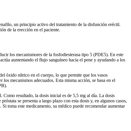
nafilo, un principio activo del tratamiento de la disfunción eréctil.
ón de la erección en el paciente.
oducir los mecanismores de la fosfodiesterasa tipo 5 (PDE5). En este
én actúa aumentando el flujo sanguíneo hacia el pene y ayudando a los
del óxido nítrico en el cuerpo, lo que permite que los vasos
ener los mecanismos adecuados. Esta misma acción, se basa en el
PB).
. Como resultado, la dosis inicial es de 5,5 mg al día. La dosis
róstata se presenta a largo plazo con esta dosis y, en algunos casos,
ido. Si toma este medicamento, su médico puede recomendar aumentar