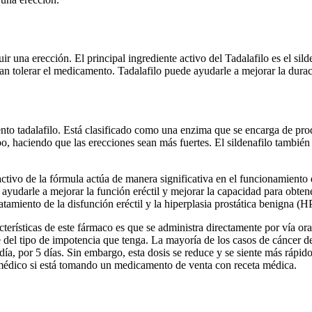
r una erección. El principal ingrediente activo del Tadalafilo es el silde
an tolerar el medicamento. Tadalafilo puede ayudarle a mejorar la duraci
mento tadalafilo. Está clasificado como una enzima que se encarga de pr
rpo, haciendo que las erecciones sean más fuertes. El sildenafilo tambi
activo de la fórmula actúa de manera significativa en el funcionamiento 
e ayudarle a mejorar la función eréctil y mejorar la capacidad para obt
atamiento de la disfunción eréctil y la hiperplasia prostática benigna (H
terísticas de este fármaco es que se administra directamente por vía oral
el tipo de impotencia que tenga. La mayoría de los casos de cáncer de p
día, por 5 días. Sin embargo, esta dosis se reduce y se siente más ráp
 médico si está tomando un medicamento de venta con receta médica.