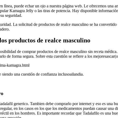
en línea, puede echar un ojo a nuestra página web. Le ofrecemos una a
pular Kamagra Jelly o las tiras de potencia. Hay disponible información 
 su seguridad.
guridad. La solicitud de productos de realce masculino se ha convertid
adero.
los productos de realce masculino
sibilidad de comprar productos de realce masculino sin receta médica. 
rlo de forma segura. Sobre esta cuestión se refiere a los mejoresascar(
palma-kamagra.html
 siendo una cuestión de confianza inclusoailandia.
ro
adalafil generico. Tambien debe comprarlo por internet y eso es una b
regular, en los casos en los que los medicamentos puedan causar una di
eréctil en los hombres. Es importante recordar que Tadalafilo es una bu
 una erección.