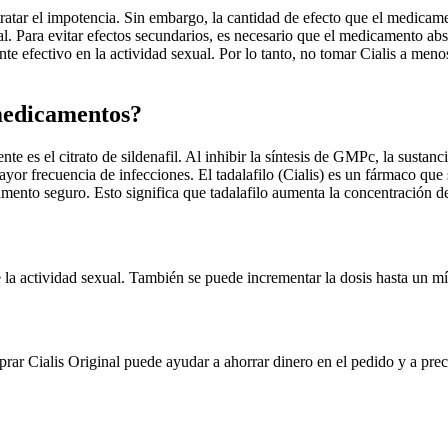
ratar el impotencia. Sin embargo, la cantidad de efecto que el medicamen
al. Para evitar efectos secundarios, es necesario que el medicamento ab
stante efectivo en la actividad sexual. Por lo tanto, no tomar Cialis a me
 medicamentos?
nte es el citrato de sildenafil. Al inhibir la síntesis de GMPc, la sust
yor frecuencia de infecciones. El tadalafilo (Cialis) es un fármaco que se
icamento seguro. Esto significa que tadalafilo aumenta la concentración
 la actividad sexual. También se puede incrementar la dosis hasta un m
ar Cialis Original puede ayudar a ahorrar dinero en el pedido y a preci