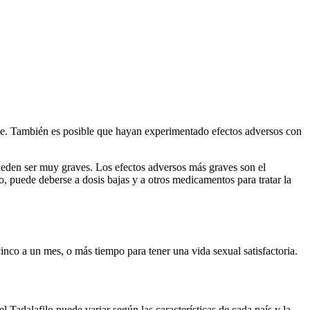
ble. También es posible que hayan experimentado efectos adversos con
 pueden ser muy graves. Los efectos adversos más graves son el
, puede deberse a dosis bajas y a otros medicamentos para tratar la
inco a un mes, o más tiempo para tener una vida sexual satisfactoria.
 Tadalafilo puede variar según las características de cada país y la