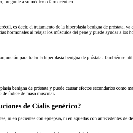
to, pregunte a su médico o farmacéutico.
eréctil, es decir, el tratamiento de la hiperplasia benigna de próstata,
cias hormonales al relajar los músculos del pene y puede ayudar a los h
 conjunción para tratar la hiperplasia benigna de próstata. También se uti
perplasia benigna de próstata y puede causar efectos secundarios como 
do de índice de masa muscular.
uciones de Cialis genérico?
s, ni en pacientes con epilepsia, ni en aquellas con antecedentes de de