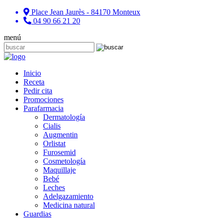
Place Jean Jaurès - 84170 Monteux
04 90 66 21 20
menú
Inicio
Receta
Pedir cita
Promociones
Parafarmacia
Dermatología
Cialis
Augmentin
Orlistat
Furosemid
Cosmetología
Maquillaje
Bebé
Leches
Adelgazamiento
Medicina natural
Guardias