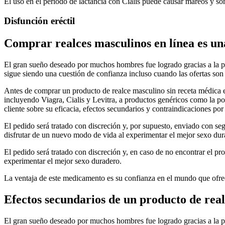
El uso en el periodo de lactancia con Cialis puede causar mareos y som
Disfunción eréctil
Comprar realces masculinos en línea es una
El gran sueño deseado por muchos hombres fue logrado gracias a la po
sigue siendo una cuestión de confianza incluso cuando las ofertas son
Antes de comprar un producto de realce masculino sin receta médica 
incluyendo Viagra, Cialis y Levitra, a productos genéricos como la po
cliente sobre su eficacia, efectos secundarios y contraindicaciones por
El pedido será tratado con discreción y, por supuesto, enviado con se
disfrutar de un nuevo modo de vida al experimentar el mejor sexo dur
El pedido será tratado con discreción y, en caso de no encontrar el p
experimentar el mejor sexo duradero.
La ventaja de este medicamento es su confianza en el mundo que ofr
Efectos secundarios de un producto de rea
El gran sueño deseado por muchos hombres fue logrado gracias a la po