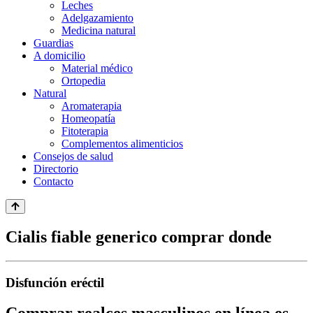
Leches
Adelgazamiento
Medicina natural
Guardias
A domicilio
Material médico
Ortopedia
Natural
Aromaterapia
Homeopatía
Fitoterapia
Complementos alimenticios
Consejos de salud
Directorio
Contacto
Cialis fiable generico comprar donde
Disfunción eréctil