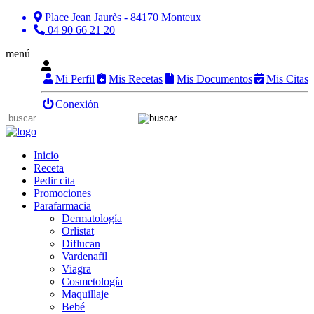
Place Jean Jaurès - 84170 Monteux
04 90 66 21 20
menú
Mi Perfil
Mis Recetas
Mis Documentos
Mis Citas
Conexión
Inicio
Receta
Pedir cita
Promociones
Parafarmacia
Dermatología
Orlistat
Diflucan
Vardenafil
Viagra
Cosmetología
Maquillaje
Bebé