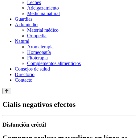
Leches
Adelgazamiento
Medicina natural
Guardias
A domicilio
Material médico
Ortopedia
Natural
Aromaterapia
Homeopatía
Fitoterapia
Complementos alimenticios
Consejos de salud
Directorio
Contacto
Cialis negativos efectos
Disfunción eréctil