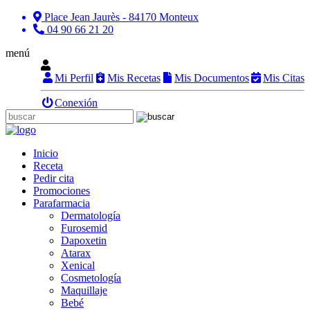
Place Jean Jaurès - 84170 Monteux
04 90 66 21 20
menú
Mi Perfil
Mis Recetas
Mis Documentos
Mis Citas
Conexión
Inicio
Receta
Pedir cita
Promociones
Parafarmacia
Dermatología
Furosemid
Dapoxetin
Atarax
Xenical
Cosmetología
Maquillaje
Bebé