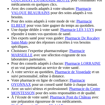
COUCHANT LA GRANDE MOTTE
pour commander vos
médicaments en quelques clics.
Avec des conseils adaptés à votre situation:
Pharmacie
VALQUE BEAURAINS
pour des soins adaptés à vos
besoins.
Pour des soins adaptés à votre mode de vie:
Pharmacie
ELBEUF
pour vous faire gagner du temps au quotidien.
Une équipe dédiée à votre santé:
Pharmacie LES 3 LYS
pour
répondre à toutes vos questions de santé.
Des experts santé pour vous guider:
Pharmacie De Rocabey
Saint-Malo
pour des réponses concrètes à vos besoins
spécifiques.
Choisissez l’expertise pharmaceutique:
Pharmacie
MARSEILLE
avec une sélection exigeante de nos
laboratoires partenaires.
Pour des conseils adaptés à chacun:
Pharmacie LORRAINE
et un vrai partenariat au service de votre santé.
À votre service au quotidien,
Pharmacie de Vosgelade
et un
suivi personnalisé, même à distance.
Votre pharmacie en ligne de confiance:
Pharmacie
OYONNAX
pour un conseil santé fiable à chaque instant.
Avec un suivi sérieux et professionnel:
Pharmacie du Centre
MONTESSON
pour des soins responsables et de qualité.
À l’écoute de votre santé:
Pharmacie Pont du Château
avec
une préparation rigoureuse de vos médicaments.