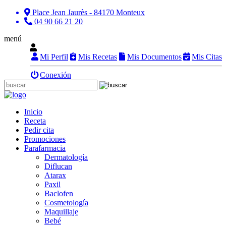
Place Jean Jaurès - 84170 Monteux
04 90 66 21 20
menú
Mi Perfil
Mis Recetas
Mis Documentos
Mis Citas
Conexión
Inicio
Receta
Pedir cita
Promociones
Parafarmacia
Dermatología
Diflucan
Atarax
Paxil
Baclofen
Cosmetología
Maquillaje
Bebé