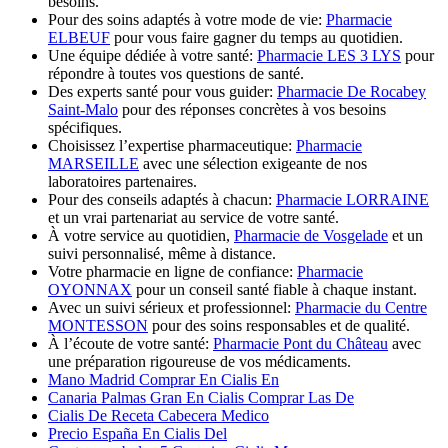
besoins.
Pour des soins adaptés à votre mode de vie:
Pharmacie
ELBEUF
pour vous faire gagner du temps au quotidien.
Une équipe dédiée à votre santé:
Pharmacie LES 3 LYS
pour
répondre à toutes vos questions de santé.
Des experts santé pour vous guider:
Pharmacie De Rocabey
Saint-Malo
pour des réponses concrètes à vos besoins
spécifiques.
Choisissez l’expertise pharmaceutique:
Pharmacie
MARSEILLE
avec une sélection exigeante de nos
laboratoires partenaires.
Pour des conseils adaptés à chacun:
Pharmacie LORRAINE
et un vrai partenariat au service de votre santé.
À votre service au quotidien,
Pharmacie de Vosgelade
et un
suivi personnalisé, même à distance.
Votre pharmacie en ligne de confiance:
Pharmacie
OYONNAX
pour un conseil santé fiable à chaque instant.
Avec un suivi sérieux et professionnel:
Pharmacie du Centre
MONTESSON
pour des soins responsables et de qualité.
À l’écoute de votre santé:
Pharmacie Pont du Château
avec
une préparation rigoureuse de vos médicaments.
Mano Madrid Comprar En Cialis En
Canaria Palmas Gran En Cialis Comprar Las De
Cialis De Receta Cabecera Medico
Precio España En Cialis Del