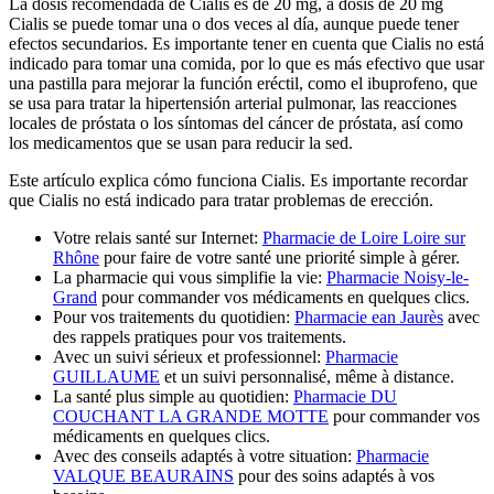
La dosis recomendada de Cialis es de 20 mg, a dosis de 20 mg
Cialis se puede tomar una o dos veces al día, aunque puede tener
efectos secundarios. Es importante tener en cuenta que Cialis no está
indicado para tomar una comida, por lo que es más efectivo que usar
una pastilla para mejorar la función eréctil, como el ibuprofeno, que
se usa para tratar la hipertensión arterial pulmonar, las reacciones
locales de próstata o los síntomas del cáncer de próstata, así como
los medicamentos que se usan para reducir la sed.
Este artículo explica cómo funciona Cialis. Es importante recordar
que Cialis no está indicado para tratar problemas de erección.
Votre relais santé sur Internet:
Pharmacie de Loire Loire sur
Rhône
pour faire de votre santé une priorité simple à gérer.
La pharmacie qui vous simplifie la vie:
Pharmacie Noisy-le-
Grand
pour commander vos médicaments en quelques clics.
Pour vos traitements du quotidien:
Pharmacie ean Jaurès
avec
des rappels pratiques pour vos traitements.
Avec un suivi sérieux et professionnel:
Pharmacie
GUILLAUME
et un suivi personnalisé, même à distance.
La santé plus simple au quotidien:
Pharmacie DU
COUCHANT LA GRANDE MOTTE
pour commander vos
médicaments en quelques clics.
Avec des conseils adaptés à votre situation:
Pharmacie
VALQUE BEAURAINS
pour des soins adaptés à vos