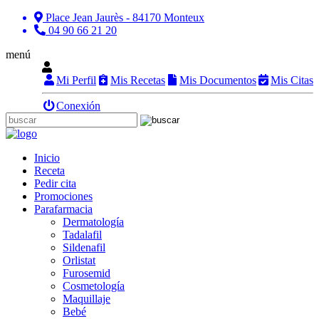
Place Jean Jaurès - 84170 Monteux
04 90 66 21 20
menú
Mi Perfil
Mis Recetas
Mis Documentos
Mis Citas
Conexión
Inicio
Receta
Pedir cita
Promociones
Parafarmacia
Dermatología
Tadalafil
Sildenafil
Orlistat
Furosemid
Cosmetología
Maquillaje
Bebé