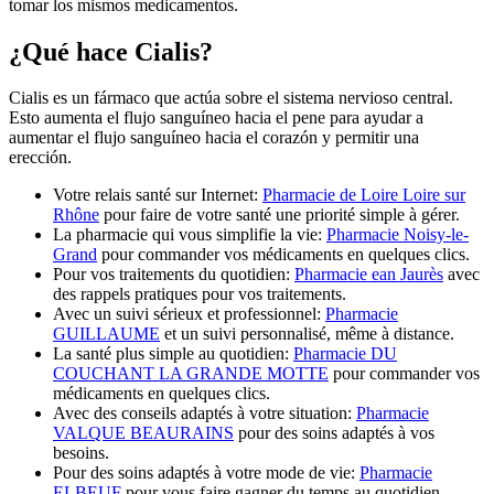
tomar los mismos medicamentos.
¿Qué hace Cialis?
Cialis es un fármaco que actúa sobre el sistema nervioso central.
Esto aumenta el flujo sanguíneo hacia el pene para ayudar a
aumentar el flujo sanguíneo hacia el corazón y permitir una
erección.
Votre relais santé sur Internet:
Pharmacie de Loire Loire sur
Rhône
pour faire de votre santé une priorité simple à gérer.
La pharmacie qui vous simplifie la vie:
Pharmacie Noisy-le-
Grand
pour commander vos médicaments en quelques clics.
Pour vos traitements du quotidien:
Pharmacie ean Jaurès
avec
des rappels pratiques pour vos traitements.
Avec un suivi sérieux et professionnel:
Pharmacie
GUILLAUME
et un suivi personnalisé, même à distance.
La santé plus simple au quotidien:
Pharmacie DU
COUCHANT LA GRANDE MOTTE
pour commander vos
médicaments en quelques clics.
Avec des conseils adaptés à votre situation:
Pharmacie
VALQUE BEAURAINS
pour des soins adaptés à vos
besoins.
Pour des soins adaptés à votre mode de vie:
Pharmacie
ELBEUF
pour vous faire gagner du temps au quotidien.