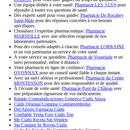
Une équipe dédiée à votre santé:
Pharmacie LES 3 LYS
pour
répondre à toutes vos questions de santé.
Des experts santé pour vous guider:
Pharmacie De Rocabey
Saint-Malo
pour des réponses concrètes à vos besoins
spécifiques.
Choisissez l’expertise pharmaceutique:
Pharmacie
MARSEILLE
avec une sélection exigeante de nos
laboratoires partenaires.
Pour des conseils adaptés à chacun:
Pharmacie LORRAINE
et un vrai partenariat au service de votre santé.
À votre service au quotidien,
Pharmacie de Vosgelade
et un
suivi personnalisé, même à distance.
Votre pharmacie en ligne de confiance:
Pharmacie
OYONNAX
pour un conseil santé fiable à chaque instant.
Avec un suivi sérieux et professionnel:
Pharmacie du Centre
MONTESSON
pour des soins responsables et de qualité.
À l’écoute de votre santé:
Pharmacie Pont du Château
avec
une préparation rigoureuse de vos médicaments.
Rápido Contraindicaciones Generico Cialis Ahora
Cialis Original Comprar Contrareembolso
Del Ahorro Farmacia Cialis
Confiable Venta Foro Cialis Top
Me Cialis Receta Sin Venden
Sin Compra Se Receta Cialis