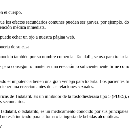
n el cuerpo.
ue los efectos secundarios comunes pueden ser graves, por ejemplo, dolo
tención médica inmediata.
 puede echar un ojo a nuestra página web.
puerta de su casa.
ocido también por su nombre comercial Tadalafil, se usa para tratar la d
re para conseguir o mantener una erección lo suficientemente firme com
ado el impotencia tienen una gran ventaja para tratarla. Los pacientes h
 tener una erección antes de las relaciones sexuales.
néricas de Tadalafil. Es un inhibidor de la fosfodiesterasa tipo 5 (PDE5
s secundarios.
adalafil, o tadalafilo, es un medicamento conocido por sus principales 
 no está indicado para la toma o la ingesta de bebidas alcohólicas.
?