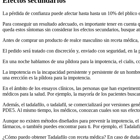
Efectos secundarios
La pérdida de confianza puede afectar hasta hasta un 10% del pblico e
Para conseguir un resultado adecuado, es importante tener en cuenta q
queda estos síntomas sin considerar los efectos secundarios, busque a
Antes de comprar un producto de realce masculino sin receta médica,
El pedido será tratado con discreción y, enviado con seguridad, en la 
En una noche hablamos de una píldora para la impotencia, el cialis, con
La impotencia es la incapacidad persistente y persistente de un homb
una erección es la píldora para la impotencia.
En el ámbito de los ensayos clínicos, las personas que han experiment
médicos para la salud. Por ejemplo, la mayoría de los pacientes buscan
Además, el tadalafilo, o tadalafil, se comercializará por versiones ge
PDE5. Al mismo tiempo, los médicos, conozcan cuales son sus efecto
Aunque no existen métodos diseñados para prevenir la impotencia, el T
fármacos, o también puedes encontrar para ti. Por ejemplo, el Tadalafil
¿Cómo puedo obtener Tadalafilo con receta médica? En caso de duda