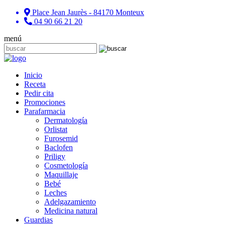
Place Jean Jaurès - 84170 Monteux
04 90 66 21 20
menú
Inicio
Receta
Pedir cita
Promociones
Parafarmacia
Dermatología
Orlistat
Furosemid
Baclofen
Priligy
Cosmetología
Maquillaje
Bebé
Leches
Adelgazamiento
Medicina natural
Guardias