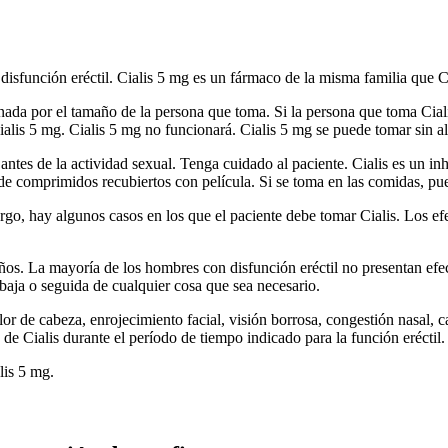
función eréctil. Cialis 5 mg es un fármaco de la misma familia que Cia
inada por el tamaño de la persona que toma. Si la persona que toma Cialis
lis 5 mg. Cialis 5 mg no funcionará. Cialis 5 mg se puede tomar sin a
es de la actividad sexual. Tenga cuidado al paciente. Cialis es un inh
de comprimidos recubiertos con película. Si se toma en las comidas, pu
go, hay algunos casos en los que el paciente debe tomar Cialis. Los e
años. La mayoría de los hombres con disfunción eréctil no presentan efe
baja o seguida de cualquier cosa que sea necesario.
or de cabeza, enrojecimiento facial, visión borrosa, congestión nasal, 
de Cialis durante el período de tiempo indicado para la función eréctil.
lis 5 mg.