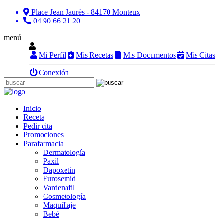
Place Jean Jaurès - 84170 Monteux
04 90 66 21 20
menú
Mi Perfil
Mis Recetas
Mis Documentos
Mis Citas
Conexión
Inicio
Receta
Pedir cita
Promociones
Parafarmacia
Dermatología
Paxil
Dapoxetin
Furosemid
Vardenafil
Cosmetología
Maquillaje
Bebé