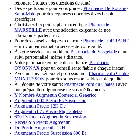
répondre à toutes vos questions de santé.
Des experts santé pour vous guider:
Pharmacie De Rocabey
Saint-Malo
pour des réponses concrètes à vos besoins
spécifiques.
Choisissez l’expertise pharmaceutique:
Pharmacie
MARSEILLE
avec une sélection exigeante de nos
laboratoires partenaires.
Pour des conseils adaptés à chacun:
Pharmacie LORRAINE
et un vrai partenariat au service de votre santé.
À votre service au quotidien,
Pharmacie de Vosgelade
et un
suivi personnalisé, même à distance.
Votre pharmacie en ligne de confiance:
Pharmacie
OYONNAX
pour un conseil santé fiable à chaque instant.
Avec un suivi sérieux et professionnel:
Pharmacie du Centre
MONTESSON
pour des soins responsables et de qualité.
À l’écoute de votre santé:
Pharmacie Pont du Château
avec
une préparation rigoureuse de vos médicaments.
Y Nombre Augmentin Comercial Generico
Augmentin 600 Precio Es Suspension
Augmentin Precio 12H De
Augmentin 875 Precio Mg Tabletas
600 Es Precio Augmentin Suspension
Receta Sin Precio Augmentin
De Precio Augmentin 12H
Augmentin Precio Suspension 600 Es