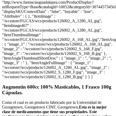
"http://www.farmaciasguadalajara.com/ProductDisplay?
urlRequestType=Base&catalogId=10052&categoryId=30744573456
"displaySKUContextData" : "false", "buyable" : "true",
"Attributes" : { }, "ItemImage" :
"/wcsstore/FGCAS/wcs/products/126002_A_1280_AL.jpg",
"ItemImage467" :
"/wcsstore/FGCAS/wcs/products/126002_A_1280_AL.jpg",
"ItemThumbnailImage" :
"/wcsstore/FGCAS/wcs/products/126002_A_168_AL.jpg","ItemAng
: { "image_1" : "/wcsstore//wcs/products/126002_A_168_AL.jpg",
"image_2" : "/wcsstore//wcs/products/126002_S_168_F.jpg",
"image_3" : "/wcsstore//wcs/products/126002_S_168_B.jpg" },
"ItemAngleThumbnailShortDesc" : { "image_1" : '', "image_2" : '',
"image_3" : '' }, "ItemAngleFullImage" : { "image_1" :
"/wcsstore//wcs/products/126002_A_1280_AL.jpg", "image_2" :
"/wcsstore//wcs/products/126002_S_1280_F.jpg", "image_3" :
"/wcsstore//wcs/products/126002_S_1280_B.jpg" } } ]
Augmentin 600cc 100% Masticables, 1 Frasco 100g
Cápsulas.
Como el cual es un producto fabricado por la Universidad de
Georgetown, Georgetown CINF, Georgetown,
Esta es la mejor
clase de medicamentos que tiene sus propiedades. Este