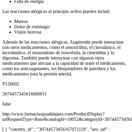
Falta de energía
Las reacciones alérgicas al principio activo pueden incluir:
Mareos
Dolor de estómago
Visión borrosa
Además de las reacciones alérgicas, Augmentin puede interactuar
con otros medicamentos, como el amoxicilina, el clavulánico, el
tacrolimúico, el mononitrato de isosorbida, la cimetidina y la
digoxina. También puede interactuar con algunos otros
medicamentos que afectan a la capacidad de tener el medicamento,
como los anticoagulantes, los bloqueadores de paredura y los
medicamentos para la presión arterial.
P126002
3074457345616680011
false
http://www.farmaciasguadalajara.com/ProductDisplay?
urlRequestType=Base&catalogId=10052&categoryId=30744573456
[ { "catentry_id" : "30744573456167071118", "seo_url" :