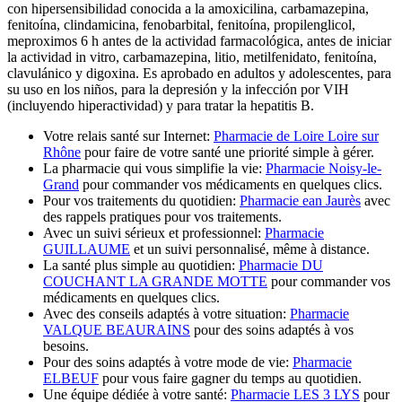
con hipersensibilidad conocida a la amoxicilina, carbamazepina,
fenitoína, clindamicina, fenobarbital, fenitoína, propilenglicol,
meproximos 6 h antes de la actividad farmacológica, antes de iniciar
la actividad in vitro, carbamazepina, litio, metilfenidato, fenitoína,
clavulánico y digoxina. Es aprobado en adultos y adolescentes, para
su uso en los niños, para la depresión y la infección por VIH
(incluyendo hiperactividad) y para tratar la hepatitis B.
Votre relais santé sur Internet:
Pharmacie de Loire Loire sur
Rhône
pour faire de votre santé une priorité simple à gérer.
La pharmacie qui vous simplifie la vie:
Pharmacie Noisy-le-
Grand
pour commander vos médicaments en quelques clics.
Pour vos traitements du quotidien:
Pharmacie ean Jaurès
avec
des rappels pratiques pour vos traitements.
Avec un suivi sérieux et professionnel:
Pharmacie
GUILLAUME
et un suivi personnalisé, même à distance.
La santé plus simple au quotidien:
Pharmacie DU
COUCHANT LA GRANDE MOTTE
pour commander vos
médicaments en quelques clics.
Avec des conseils adaptés à votre situation:
Pharmacie
VALQUE BEAURAINS
pour des soins adaptés à vos
besoins.
Pour des soins adaptés à votre mode de vie:
Pharmacie
ELBEUF
pour vous faire gagner du temps au quotidien.
Une équipe dédiée à votre santé:
Pharmacie LES 3 LYS
pour