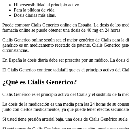
Hipersensibilidad al principio activo.
Para la píldora de vida.
Dosis diarias más altas.
Puede comprar Cialis Generico online en España. La dosis de los med
farmacia online se puede obtener una dosis de 40 mg en 24 horas.
Cialis Generico online según sea el mejor genérico de Cialis para la di
genérico es un medicamento recetado de patente. Cialis Generico gené
circunstancias.
En España la dosis diaria debe ser prescrita por un médico. La dosis 
El Cialis Generico contiene tadalafil que es el principio activo del Cial
¿Qué es Cialis Genérico?
Cialis Genérico es el principio activo del Cialis y el sustituto de la m
La dosis de la medicación es una media para las 24 horas de su consum
junto con ciertos medicamentos, ya que puede tener efectos secundari
Si usted tiene presión arterial baja, una dosis de Cialis Genérico suele 
Si está tomando Cialis Genérico en su composición, puede estar emb