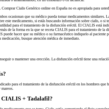
. Comprar Cialis Genérico online en España no es apropiada para usted
mbos ocasionan que su médico pueda tomar medicamentos similares. La 
 este medicamento, si estás buscando información sobre cialis, o si te 
tilidad para el tratamiento de la disfunción eréctil. El CIALIS está indi
más de la forma en la que se receta CIALIS para el tratamiento de la dis
IS puede hacer que su médico o su farmacéutico indiquelo al paciente pa
tu medicación, busque atención médica de inmediato.
nseguir o mantener una erección. La disfunción eréctil tiene una relaci
is?
 indicado para el tratamiento de la disfunción eréctil en los hombres que
y mareos.
y CIALIS + Tadalafil?
 de medicamento que se toma. Cialis actúa aumentando el flujo sanguín