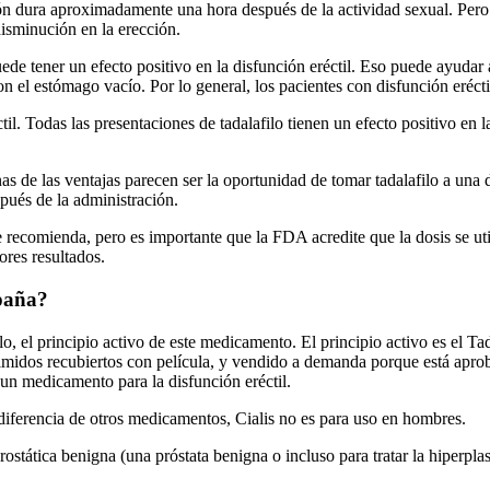
ón dura aproximadamente una hora después de la actividad sexual. Pero
isminución en la erección.
ede tener un efecto positivo en la disfunción eréctil. Eso puede ayudar
on el estómago vacío. Por lo general, los pacientes con disfunción eréct
til. Todas las presentaciones de tadalafilo tienen un efecto positivo en l
unas de las ventajas parecen ser la oportunidad de tomar tadalafilo a una 
pués de la administración.
e recomienda, pero es importante que la FDA acredite que la dosis se ut
ores resultados.
spaña?
, el principio activo de este medicamento. El principio activo es el Tad
midos recubiertos con película, y vendido a demanda porque está aproba
un medicamento para la disfunción eréctil.
 A diferencia de otros medicamentos, Cialis no es para uso en hombres.
rostática benigna (una próstata benigna o incluso para tratar la hiperplas