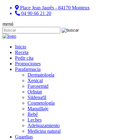
Place Jean Jaurès - 84170 Monteux
04 90 66 21 20
menú
Inicio
Receta
Pedir cita
Promociones
Parafarmacia
Dermatología
Xenical
Furosemid
Orlistat
Sildenafil
Cosmetología
Maquillaje
Bebé
Leches
Adelgazamiento
Medicina natural
Guardias