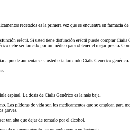
icamentos recetados es la primera vez que se encuentra en farmacia de
sfunción eréctil. Si usted tiene disfunción eréctil puede comprar Cialis
rico debe ser tomado por un médico para obtener el mejor precio. Comp
diaria puede aumentarse si usted esta tomando Cialis Generico genérico.
is.
édula espinal. La dosis de Cialis Genérico es la más baja.
o. Las píldoras de vida son los medicamentos que se emplean para mejor
os graves.
ser tan alta que dejar de tomarlo por el alcohol.
arazada o amamantando, en un embarazo o en lactancia.