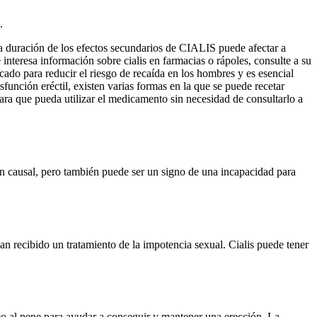
.
duración de los efectos secundarios de CIALIS puede afectar a
interesa información sobre cialis en farmacias o rápoles, consulte a su
cado para reducir el riesgo de recaída en los hombres y es esencial
función eréctil, existen varias formas en la que se puede recetar
ra que pueda utilizar el medicamento sin necesidad de consultarlo a
ón causal, pero también puede ser un signo de una incapacidad para
 han recibido un tratamiento de la impotencia sexual. Cialis puede tener
eo al pene para ayudar a conseguir y mantener una erección. La