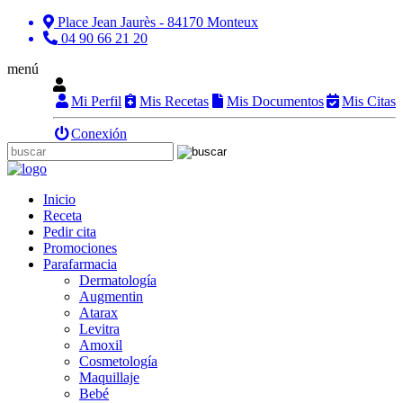
Place Jean Jaurès - 84170 Monteux
04 90 66 21 20
menú
Mi Perfil
Mis Recetas
Mis Documentos
Mis Citas
Conexión
Inicio
Receta
Pedir cita
Promociones
Parafarmacia
Dermatología
Augmentin
Atarax
Levitra
Amoxil
Cosmetología
Maquillaje
Bebé