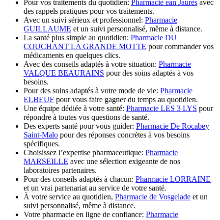
Pour vos traitements du quotidien:
Pharmacie ean Jaurès
avec
des rappels pratiques pour vos traitements.
Avec un suivi sérieux et professionnel:
Pharmacie
GUILLAUME
et un suivi personnalisé, même à distance.
La santé plus simple au quotidien:
Pharmacie DU
COUCHANT LA GRANDE MOTTE
pour commander vos
médicaments en quelques clics.
Avec des conseils adaptés à votre situation:
Pharmacie
VALQUE BEAURAINS
pour des soins adaptés à vos
besoins.
Pour des soins adaptés à votre mode de vie:
Pharmacie
ELBEUF
pour vous faire gagner du temps au quotidien.
Une équipe dédiée à votre santé:
Pharmacie LES 3 LYS
pour
répondre à toutes vos questions de santé.
Des experts santé pour vous guider:
Pharmacie De Rocabey
Saint-Malo
pour des réponses concrètes à vos besoins
spécifiques.
Choisissez l’expertise pharmaceutique:
Pharmacie
MARSEILLE
avec une sélection exigeante de nos
laboratoires partenaires.
Pour des conseils adaptés à chacun:
Pharmacie LORRAINE
et un vrai partenariat au service de votre santé.
À votre service au quotidien,
Pharmacie de Vosgelade
et un
suivi personnalisé, même à distance.
Votre pharmacie en ligne de confiance:
Pharmacie