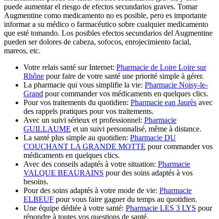
puede aumentar el riesgo de efectos secundarios graves. Tomar
Augmentine como medicamento no es posible, pero es importante
informar a su médico o farmacéutico sobre cualquier medicamento
que esté tomando. Los posibles efectos secundarios del Augmentine
pueden ser dolores de cabeza, sofocos, enrojecimiento facial,
mareos, etc.
Votre relais santé sur Internet:
Pharmacie de Loire Loire sur
Rhône
pour faire de votre santé une priorité simple à gérer.
La pharmacie qui vous simplifie la vie:
Pharmacie Noisy-le-
Grand
pour commander vos médicaments en quelques clics.
Pour vos traitements du quotidien:
Pharmacie ean Jaurès
avec
des rappels pratiques pour vos traitements.
Avec un suivi sérieux et professionnel:
Pharmacie
GUILLAUME
et un suivi personnalisé, même à distance.
La santé plus simple au quotidien:
Pharmacie DU
COUCHANT LA GRANDE MOTTE
pour commander vos
médicaments en quelques clics.
Avec des conseils adaptés à votre situation:
Pharmacie
VALQUE BEAURAINS
pour des soins adaptés à vos
besoins.
Pour des soins adaptés à votre mode de vie:
Pharmacie
ELBEUF
pour vous faire gagner du temps au quotidien.
Une équipe dédiée à votre santé:
Pharmacie LES 3 LYS
pour
répondre à toutes vos questions de santé.