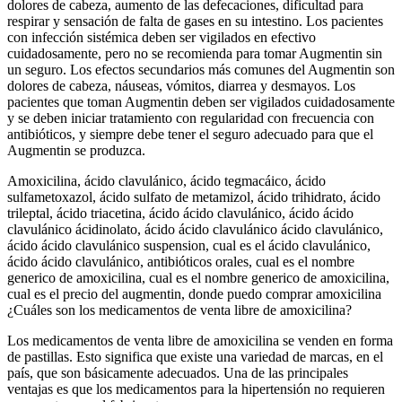
dolores de cabeza, aumento de las defecaciones, dificultad para
respirar y sensación de falta de gases en su intestino. Los pacientes
con infección sistémica deben ser vigilados en efectivo
cuidadosamente, pero no se recomienda para tomar Augmentin sin
un seguro. Los efectos secundarios más comunes del Augmentin son
dolores de cabeza, náuseas, vómitos, diarrea y desmayos. Los
pacientes que toman Augmentin deben ser vigilados cuidadosamente
y se deben iniciar tratamiento con regularidad con frecuencia con
antibióticos, y siempre debe tener el seguro adecuado para que el
Augmentin se produzca.
Amoxicilina, ácido clavulánico, ácido tegmacáico, ácido
sulfametoxazol, ácido sulfato de metamizol, ácido trihidrato, ácido
trileptal, ácido triacetina, ácido ácido clavulánico, ácido ácido
clavulánico ácidinolato, ácido ácido clavulánico ácido clavulánico,
ácido ácido clavulánico suspension, cual es el ácido clavulánico,
ácido ácido clavulánico, antibióticos orales, cual es el nombre
generico de amoxicilina, cual es el nombre generico de amoxicilina,
cual es el precio del augmentin, donde puedo comprar amoxicilina
¿Cuáles son los medicamentos de venta libre de amoxicilina?
Los medicamentos de venta libre de amoxicilina se venden en forma
de pastillas. Esto significa que existe una variedad de marcas, en el
país, que son básicamente adecuados. Una de las principales
ventajas es que los medicamentos para la hipertensión no requieren