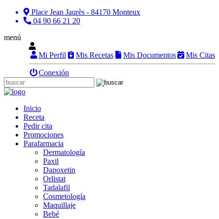
Place Jean Jaurès - 84170 Monteux
04 90 66 21 20
menú
Mi Perfil
Mis Recetas
Mis Documentos
Mis Citas
Conexión
Inicio
Receta
Pedir cita
Promociones
Parafarmacia
Dermatología
Paxil
Dapoxetin
Orlistat
Tadalafil
Cosmetología
Maquillaje
Bebé