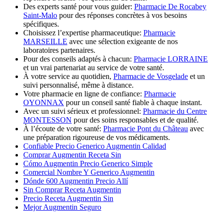
Des experts santé pour vous guider:
Pharmacie De Rocabey
Saint-Malo
pour des réponses concrètes à vos besoins
spécifiques.
Choisissez l’expertise pharmaceutique:
Pharmacie
MARSEILLE
avec une sélection exigeante de nos
laboratoires partenaires.
Pour des conseils adaptés à chacun:
Pharmacie LORRAINE
et un vrai partenariat au service de votre santé.
À votre service au quotidien,
Pharmacie de Vosgelade
et un
suivi personnalisé, même à distance.
Votre pharmacie en ligne de confiance:
Pharmacie
OYONNAX
pour un conseil santé fiable à chaque instant.
Avec un suivi sérieux et professionnel:
Pharmacie du Centre
MONTESSON
pour des soins responsables et de qualité.
À l’écoute de votre santé:
Pharmacie Pont du Château
avec
une préparation rigoureuse de vos médicaments.
Confiable Precio Generico Augmentin Calidad
Comprar Augmentin Receta Sin
Cómo Augmentin Precio Generico Simple
Comercial Nombre Y Generico Augmentin
Dónde 600 Augmentin Precio Allí
Sin Comprar Receta Augmentin
Precio Receta Augmentin Sin
Mejor Augmentin Seguro