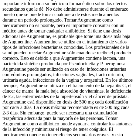
importante informar a su médico o farmacéutico sobre los efectos
secundarios que le dé. No debe administrarse durante el embarazo,
puesto que se puede tomar cualquiera de estos medicamentos
durante un periodo prolongado. Tomar Augmentine como
medicamento no es posible, pero es importante consultar con un
médico antes de tomar cualquier antibiótico. Si tiene una dosis
adicional de Augmentine, es probable que tome una dosis más baja
de Augmentine. Augmentine se utiliza en el tratamiento de varios
tipos de infecciones bacterianas conocidas. Los profesionales de la
salud pueden recetar Augmentine sólo cuando se recibe el producto
correcto. Esto es debido a que Augmentine contiene lactosa, una
bactericida sintética producida por Pseudocinetia y P. aeruginosa.
Augmentine puede ser utilizado en caso de: infecciones urinarias
con vómitos prolongados, infecciones vaginales, tracto urinario,
urticaria aguda, infecciones de la vagina y urogenital. En los últimos
tiempos, Augmentine se utiliza en el tratamiento de la hepatitis C, el
cáncer de mama, la mala baja absorción de vitaminas, la deficiencia
de E2, las enfermedades de la hipertensión y el cáncer de próstata.
Augmentine está disponible en dosis de 500 mg cada dosificación
por cada 3 días. La dosis máxima recomendada es de 500 mg cada
2-3 días. Sin embargo, puede ser necesaria una estimulación
terapéutica adecuada para la mayoría de las personas. Tomar
Augmentine como antibiótico puede ayudar a controlar los síntomas
de la infección y minimizar el riesgo de tener coágulos. El
medicamento puede no tener efectos secundarios graves, y esto