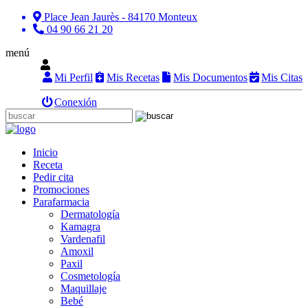
Place Jean Jaurès - 84170 Monteux
04 90 66 21 20
menú
Mi Perfil
Mis Recetas
Mis Documentos
Mis Citas
Conexión
Inicio
Receta
Pedir cita
Promociones
Parafarmacia
Dermatología
Kamagra
Vardenafil
Amoxil
Paxil
Cosmetología
Maquillaje
Bebé