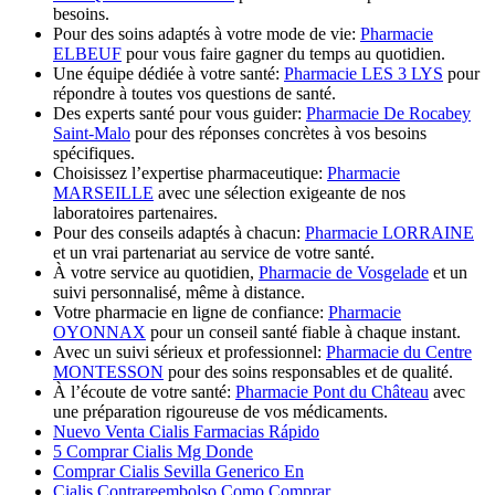
besoins.
Pour des soins adaptés à votre mode de vie:
Pharmacie
ELBEUF
pour vous faire gagner du temps au quotidien.
Une équipe dédiée à votre santé:
Pharmacie LES 3 LYS
pour
répondre à toutes vos questions de santé.
Des experts santé pour vous guider:
Pharmacie De Rocabey
Saint-Malo
pour des réponses concrètes à vos besoins
spécifiques.
Choisissez l’expertise pharmaceutique:
Pharmacie
MARSEILLE
avec une sélection exigeante de nos
laboratoires partenaires.
Pour des conseils adaptés à chacun:
Pharmacie LORRAINE
et un vrai partenariat au service de votre santé.
À votre service au quotidien,
Pharmacie de Vosgelade
et un
suivi personnalisé, même à distance.
Votre pharmacie en ligne de confiance:
Pharmacie
OYONNAX
pour un conseil santé fiable à chaque instant.
Avec un suivi sérieux et professionnel:
Pharmacie du Centre
MONTESSON
pour des soins responsables et de qualité.
À l’écoute de votre santé:
Pharmacie Pont du Château
avec
une préparation rigoureuse de vos médicaments.
Nuevo Venta Cialis Farmacias Rápido
5 Comprar Cialis Mg Donde
Comprar Cialis Sevilla Generico En
Cialis Contrareembolso Como Comprar