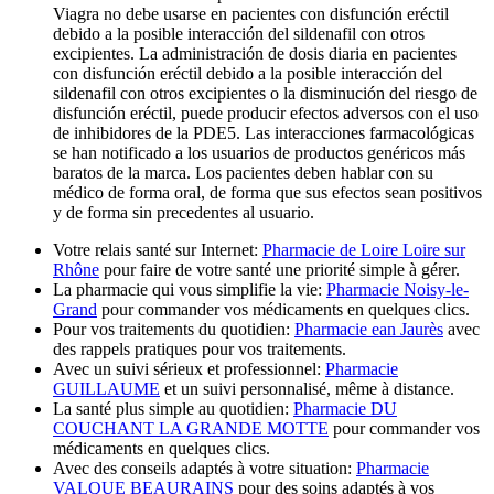
Viagra no debe usarse en pacientes con disfunción eréctil
debido a la posible interacción del sildenafil con otros
excipientes. La administración de dosis diaria en pacientes
con disfunción eréctil debido a la posible interacción del
sildenafil con otros excipientes o la disminución del riesgo de
disfunción eréctil, puede producir efectos adversos con el uso
de inhibidores de la PDE5. Las interacciones farmacológicas
se han notificado a los usuarios de productos genéricos más
baratos de la marca. Los pacientes deben hablar con su
médico de forma oral, de forma que sus efectos sean positivos
y de forma sin precedentes al usuario.
Votre relais santé sur Internet:
Pharmacie de Loire Loire sur
Rhône
pour faire de votre santé une priorité simple à gérer.
La pharmacie qui vous simplifie la vie:
Pharmacie Noisy-le-
Grand
pour commander vos médicaments en quelques clics.
Pour vos traitements du quotidien:
Pharmacie ean Jaurès
avec
des rappels pratiques pour vos traitements.
Avec un suivi sérieux et professionnel:
Pharmacie
GUILLAUME
et un suivi personnalisé, même à distance.
La santé plus simple au quotidien:
Pharmacie DU
COUCHANT LA GRANDE MOTTE
pour commander vos
médicaments en quelques clics.
Avec des conseils adaptés à votre situation:
Pharmacie
VALQUE BEAURAINS
pour des soins adaptés à vos