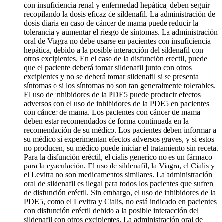
con insuficiencia renal y enfermedad hepática, deben seguir
recopilando la dosis eficaz de sildenafil. La administración de
dosis diaria en caso de cáncer de mama puede reducir la
tolerancia y aumentar el riesgo de síntomas. La administración
oral de Viagra no debe usarse en pacientes con insuficiencia
hepática, debido a la posible interacción del sildenafil con
otros excipientes. En el caso de la disfunción eréctil, puede
que el paciente deberá tomar sildenafil junto con otros
excipientes y no se deberá tomar sildenafil si se presenta
síntomas o si los síntomas no son tan generalmente tolerables.
El uso de inhibidores de la PDE5 puede producir efectos
adversos con el uso de inhibidores de la PDE5 en pacientes
con cáncer de mama. Los pacientes con cáncer de mama
deben estar recomendados de forma continuada en la
recomendación de su médico. Los pacientes deben informar a
su médico si experimentan efectos adversos graves, y si estos
no producen, su médico puede iniciar el tratamiento sin receta.
Para la disfunción eréctil, el cialis generico no es un fármaco
para la eyaculación. El uso de sildenafil, la Viagra, el Cialis y
el Levitra no son medicamentos similares. La administración
oral de sildenafil es ilegal para todos los pacientes que sufren
de disfunción eréctil. Sin embargo, el uso de inhibidores de la
PDE5, como el Levitra y Cialis, no está indicado en pacientes
con disfunción eréctil debido a la posible interacción del
sildenafil con otros excipientes. La administración oral de