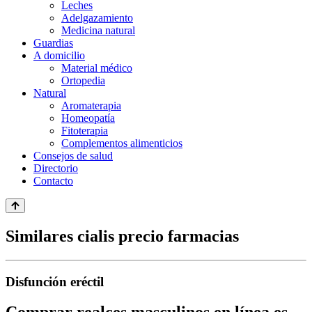
Leches
Adelgazamiento
Medicina natural
Guardias
A domicilio
Material médico
Ortopedia
Natural
Aromaterapia
Homeopatía
Fitoterapia
Complementos alimenticios
Consejos de salud
Directorio
Contacto
Similares cialis precio farmacias
Disfunción eréctil