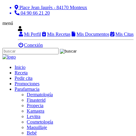
Place Jean Jaurès - 84170 Monteux
04 90 66 21 20
menú
Mi Perfil
Mis Recetas
Mis Documentos
Mis Citas
Conexión
Inicio
Receta
Pedir cita
Promociones
Parafarmacia
Dermatología
Finasterid
Propecia
Kamagra
Levitra
Cosmetología
Maquillaje
Bebé