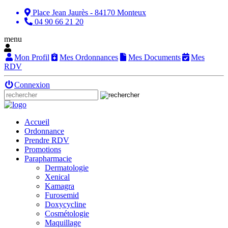
Place Jean Jaurès - 84170 Monteux
04 90 66 21 20
menu
Mon Profil
Mes Ordonnances
Mes Documents
Mes
RDV
Connexion
Accueil
Ordonnance
Prendre RDV
Promotions
Parapharmacie
Dermatologie
Xenical
Kamagra
Furosemid
Doxycycline
Cosmétologie
Maquillage