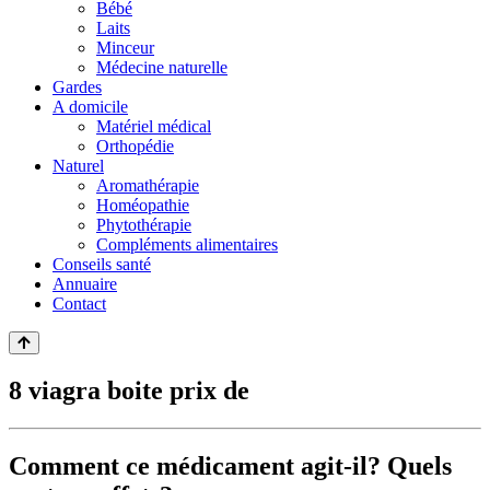
Bébé
Laits
Minceur
Médecine naturelle
Gardes
A domicile
Matériel médical
Orthopédie
Naturel
Aromathérapie
Homéopathie
Phytothérapie
Compléments alimentaires
Conseils santé
Annuaire
Contact
8 viagra boite prix de
Comment ce médicament agit-il? Quels