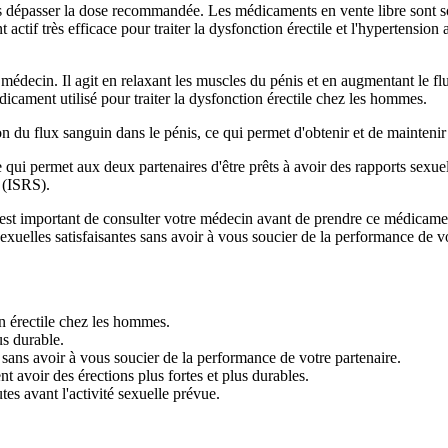
as dépasser la dose recommandée. Les médicaments en vente libre sont sou
nt actif très efficace pour traiter la dysfonction érectile et l'hypertens
re médecin. Il agit en relaxant les muscles du pénis et en augmentant le f
édicament utilisé pour traiter la dysfonction érectile chez les hommes.
n du flux sanguin dans le pénis, ce qui permet d'obtenir et de maintenir u
 qui permet aux deux partenaires d'être prêts à avoir des rapports sexuels
e (ISRS).
il est important de consulter votre médecin avant de prendre ce médica
exuelles satisfaisantes sans avoir à vous soucier de la performance de vo
on érectile chez les hommes.
us durable.
é sans avoir à vous soucier de la performance de votre partenaire.
 avoir des érections plus fortes et plus durables.
s avant l'activité sexuelle prévue.