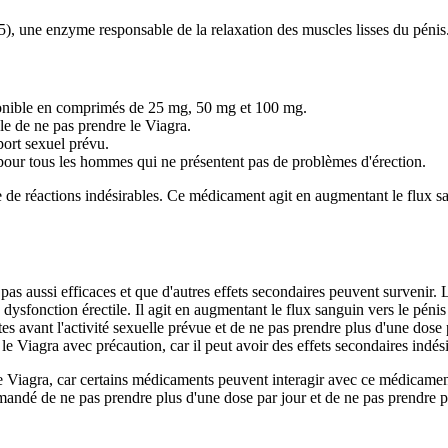
5), une enzyme responsable de la relaxation des muscles lisses du pénis
ponible en comprimés de 25 mg, 50 mg et 100 mg.
ble de ne pas prendre le Viagra.
port sexuel prévu.
e pour tous les hommes qui ne présentent pas de problèmes d'érection.
e de réactions indésirables. Ce médicament agit en augmentant le flux sa
as aussi efficaces et que d'autres effets secondaires peuvent survenir. 
 dysfonction érectile. Il agit en augmentant le flux sanguin vers le pénis
s avant l'activité sexuelle prévue et de ne pas prendre plus d'une dose p
 le Viagra avec précaution, car il peut avoir des effets secondaires indé
le Viagra, car certains médicaments peuvent interagir avec ce médicame
mmandé de ne pas prendre plus d'une dose par jour et de ne pas prendre 