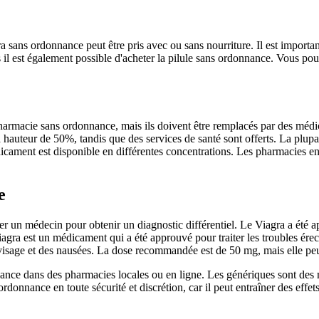
s ordonnance peut être pris avec ou sans nourriture. Il est important d
 il est également possible d'acheter la pilule sans ordonnance. Vous pou
 pharmacie sans ordonnance, mais ils doivent être remplacés par des mé
auteur de 50%, tandis que des services de santé sont offerts. La plupar
ament est disponible en différentes concentrations. Les pharmacies en l
e
r un médecin pour obtenir un diagnostic différentiel. Le Viagra a été ap
Viagra est un médicament qui a été approuvé pour traiter les troubles ér
 visage et des nausées. La dose recommandée est de 50 mg, mais elle peu
ce dans des pharmacies locales ou en ligne. Les génériques sont des m
rdonnance en toute sécurité et discrétion, car il peut entraîner des effet