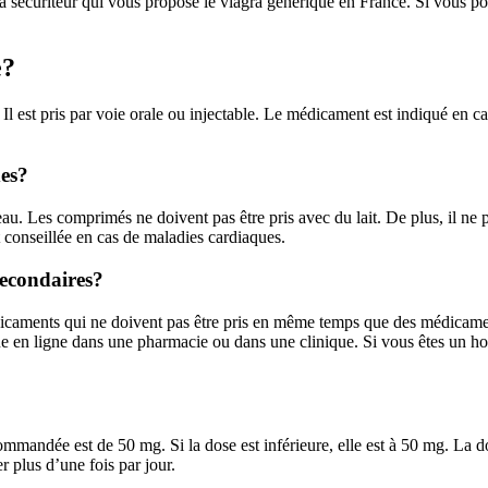
 securiteur qui vous propose le viagra générique en France. Si vous p
e?
 est pris par voie orale ou injectable. Le médicament est indiqué en cas d
des?
u. Les comprimés ne doivent pas être pris avec du lait. De plus, il ne
t conseillée en cas de maladies cardiaques.
secondaires?
caments qui ne doivent pas être pris en même temps que des médicament
e en ligne dans une pharmacie ou dans une clinique. Si vous êtes un 
ecommandée est de 50 mg. Si la dose est inférieure, elle est à 50 mg. L
r plus d’une fois par jour.