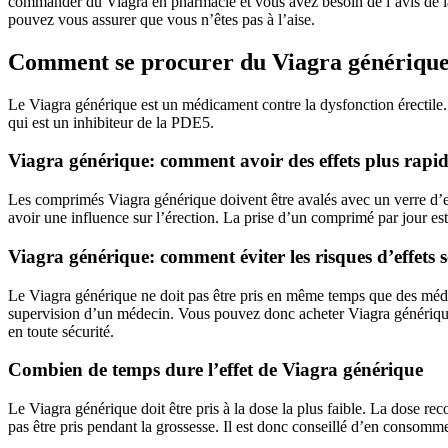
commander du Viagra en pharmacie et vous avez besoin de l’avis de la
pouvez vous assurer que vous n’êtes pas à l’aise.
Comment se procurer du Viagra génériqu
Le Viagra générique est un médicament contre la dysfonction érectile. Il
qui est un inhibiteur de la PDE5.
Viagra générique: comment avoir des effets plus rapi
Les comprimés Viagra générique doivent être avalés avec un verre d’ea
avoir une influence sur l’érection. La prise d’un comprimé par jour es
Viagra générique: comment éviter les risques d’effets 
Le Viagra générique ne doit pas être pris en même temps que des médi
supervision d’un médecin. Vous pouvez donc acheter Viagra génériqu
en toute sécurité.
Combien de temps dure l’effet de Viagra générique
Le Viagra générique doit être pris à la dose la plus faible. La dose r
pas être pris pendant la grossesse. Il est donc conseillé d’en consomme