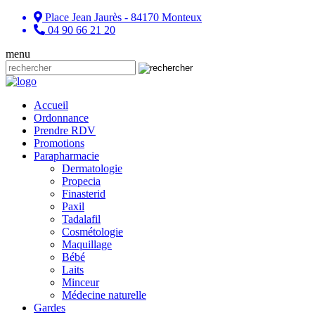
Place Jean Jaurès - 84170 Monteux
04 90 66 21 20
menu
Accueil
Ordonnance
Prendre RDV
Promotions
Parapharmacie
Dermatologie
Propecia
Finasterid
Paxil
Tadalafil
Cosmétologie
Maquillage
Bébé
Laits
Minceur
Médecine naturelle
Gardes