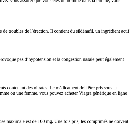
ouvez vous assurer que vous êtes un homme dans la famille, vous
e troubles de l’érection. Il contient du sildénafil, un ingrédient actif
 provoque pas d’hypotension et la congestion nasale peut également
s contenant des nitrates. Le médicament doit être pris sous la
homme ou une femme, vous pouvez acheter Viagra générique en ligne
a dose maximale est de 100 mg. Une fois pris, les comprimés ne doivent