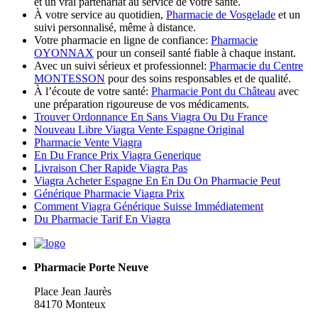
et un vrai partenariat au service de votre santé.
À votre service au quotidien,
Pharmacie de Vosgelade
et un
suivi personnalisé, même à distance.
Votre pharmacie en ligne de confiance:
Pharmacie
OYONNAX
pour un conseil santé fiable à chaque instant.
Avec un suivi sérieux et professionnel:
Pharmacie du Centre
MONTESSON
pour des soins responsables et de qualité.
À l’écoute de votre santé:
Pharmacie Pont du Château
avec
une préparation rigoureuse de vos médicaments.
Trouver Ordonnance En Sans Viagra Ou Du France
Nouveau Libre Viagra Vente Espagne Original
Pharmacie Vente Viagra
En Du France Prix Viagra Generique
Livraison Cher Rapide Viagra Pas
Viagra Acheter Espagne En En Du On Pharmacie Peut
Générique Pharmacie Viagra Prix
Comment Viagra Générique Suisse Immédiatement
Du Pharmacie Tarif En Viagra
Pharmacie Porte Neuve
Place Jean Jaurès
84170 Monteux