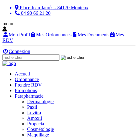
Place Jean Jaurès - 84170 Monteux
04 90 66 21 20
menu
Mon Profil
Mes Ordonnances
Mes Documents
Mes
RDV
Connexion
Accueil
Ordonnance
Prendre RDV
Promotions
Parapharmacie
Dermatologie
Paxil
Levitra
Amoxil
Propecia
Cosmétologie
Maquillage