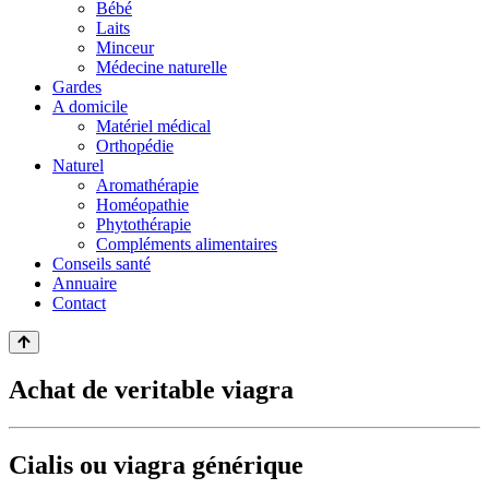
Bébé
Laits
Minceur
Médecine naturelle
Gardes
A domicile
Matériel médical
Orthopédie
Naturel
Aromathérapie
Homéopathie
Phytothérapie
Compléments alimentaires
Conseils santé
Annuaire
Contact
Achat de veritable viagra
Cialis ou viagra générique