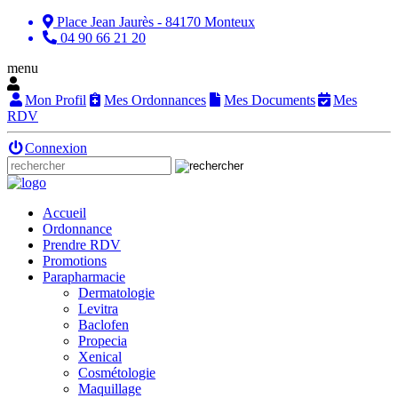
Place Jean Jaurès - 84170 Monteux
04 90 66 21 20
menu
Mon Profil
Mes Ordonnances
Mes Documents
Mes
RDV
Connexion
Accueil
Ordonnance
Prendre RDV
Promotions
Parapharmacie
Dermatologie
Levitra
Baclofen
Propecia
Xenical
Cosmétologie
Maquillage