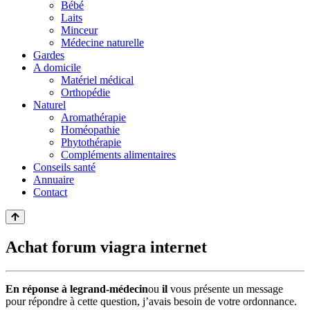
Bébé
Laits
Minceur
Médecine naturelle
Gardes
A domicile
Matériel médical
Orthopédie
Naturel
Aromathérapie
Homéopathie
Phytothérapie
Compléments alimentaires
Conseils santé
Annuaire
Contact
Achat forum viagra internet
En réponse à
le
grand-médecin
ou
il
vous présente un message
pour répondre à cette question, j’avais besoin de votre ordonnance.