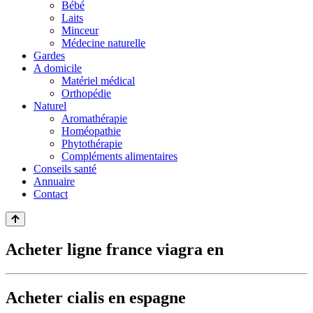
Bébé
Laits
Minceur
Médecine naturelle
Gardes
A domicile
Matériel médical
Orthopédie
Naturel
Aromathérapie
Homéopathie
Phytothérapie
Compléments alimentaires
Conseils santé
Annuaire
Contact
Acheter ligne france viagra en
Acheter cialis en espagne