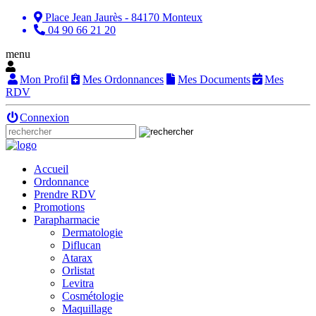
Place Jean Jaurès - 84170 Monteux
04 90 66 21 20
menu
Mon Profil
Mes Ordonnances
Mes Documents
Mes
RDV
Connexion
Accueil
Ordonnance
Prendre RDV
Promotions
Parapharmacie
Dermatologie
Diflucan
Atarax
Orlistat
Levitra
Cosmétologie
Maquillage