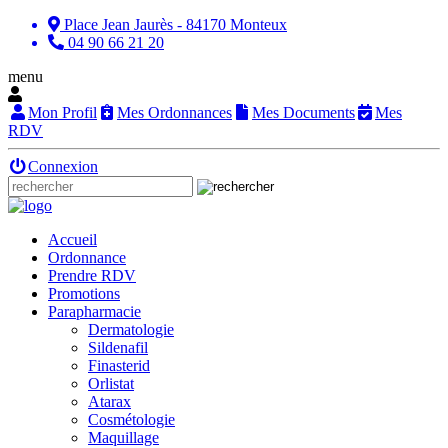
Place Jean Jaurès - 84170 Monteux
04 90 66 21 20
menu
Mon Profil
Mes Ordonnances
Mes Documents
Mes
RDV
Connexion
Accueil
Ordonnance
Prendre RDV
Promotions
Parapharmacie
Dermatologie
Sildenafil
Finasterid
Orlistat
Atarax
Cosmétologie
Maquillage