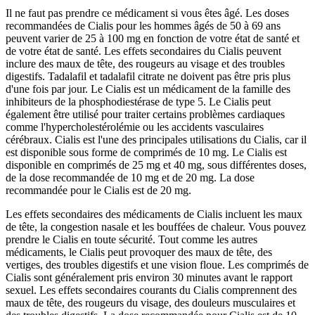
Il ne faut pas prendre ce médicament si vous êtes âgé. Les doses
recommandées de Cialis pour les hommes âgés de 50 à 69 ans
peuvent varier de 25 à 100 mg en fonction de votre état de santé et
de votre état de santé. Les effets secondaires du Cialis peuvent
inclure des maux de tête, des rougeurs au visage et des troubles
digestifs. Tadalafil et tadalafil citrate ne doivent pas être pris plus
d'une fois par jour. Le Cialis est un médicament de la famille des
inhibiteurs de la phosphodiestérase de type 5. Le Cialis peut
également être utilisé pour traiter certains problèmes cardiaques
comme l'hypercholestérolémie ou les accidents vasculaires
cérébraux. Cialis est l'une des principales utilisations du Cialis, car il
est disponible sous forme de comprimés de 10 mg. Le Cialis est
disponible en comprimés de 25 mg et 40 mg, sous différentes doses,
de la dose recommandée de 10 mg et de 20 mg. La dose
recommandée pour le Cialis est de 20 mg.
Les effets secondaires des médicaments de Cialis incluent les maux
de tête, la congestion nasale et les bouffées de chaleur. Vous pouvez
prendre le Cialis en toute sécurité. Tout comme les autres
médicaments, le Cialis peut provoquer des maux de tête, des
vertiges, des troubles digestifs et une vision floue. Les comprimés de
Cialis sont généralement pris environ 30 minutes avant le rapport
sexuel. Les effets secondaires courants du Cialis comprennent des
maux de tête, des rougeurs du visage, des douleurs musculaires et