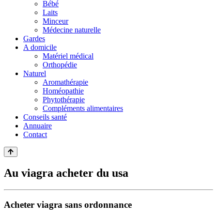
Bébé
Laits
Minceur
Médecine naturelle
Gardes
A domicile
Matériel médical
Orthopédie
Naturel
Aromathérapie
Homéopathie
Phytothérapie
Compléments alimentaires
Conseils santé
Annuaire
Contact
Au viagra acheter du usa
Acheter viagra sans ordonnance