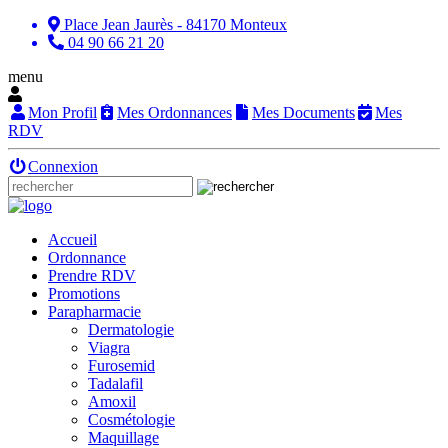
Place Jean Jaurès - 84170 Monteux
04 90 66 21 20
menu
Mon Profil
Mes Ordonnances
Mes Documents
Mes
RDV
Connexion
Accueil
Ordonnance
Prendre RDV
Promotions
Parapharmacie
Dermatologie
Viagra
Furosemid
Tadalafil
Amoxil
Cosmétologie
Maquillage