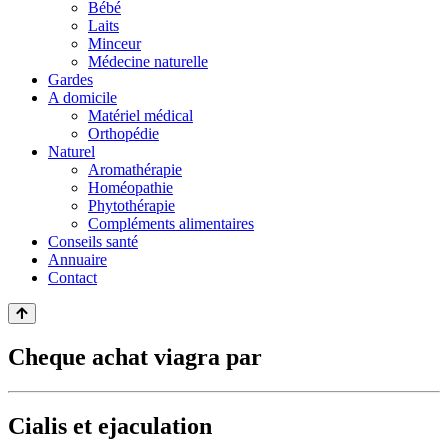
Bébé
Laits
Minceur
Médecine naturelle
Gardes
A domicile
Matériel médical
Orthopédie
Naturel
Aromathérapie
Homéopathie
Phytothérapie
Compléments alimentaires
Conseils santé
Annuaire
Contact
Cheque achat viagra par
Cialis et ejaculation