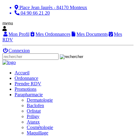
Place Jean Jaurès - 84170 Monteux
04 90 66 21 20
menu
Mon Profil
Mes Ordonnances
Mes Documents
Mes
RDV
Connexion
Accueil
Ordonnance
Prendre RDV
Promotions
Parapharmacie
Dermatologie
Baclofen
Orlistat
Priligy
Atarax
Cosmétologie
Maquillage