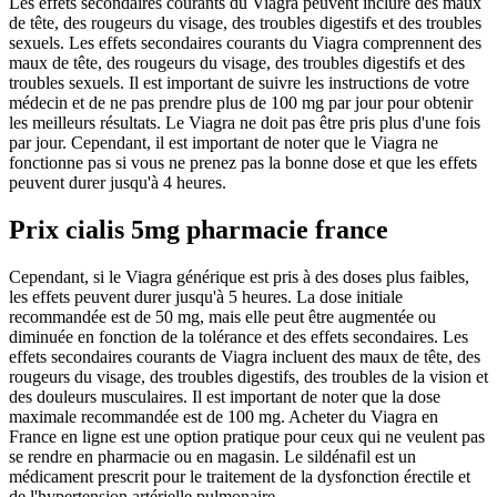
Les effets secondaires courants du Viagra peuvent inclure des maux
de tête, des rougeurs du visage, des troubles digestifs et des troubles
sexuels. Les effets secondaires courants du Viagra comprennent des
maux de tête, des rougeurs du visage, des troubles digestifs et des
troubles sexuels. Il est important de suivre les instructions de votre
médecin et de ne pas prendre plus de 100 mg par jour pour obtenir
les meilleurs résultats. Le Viagra ne doit pas être pris plus d'une fois
par jour. Cependant, il est important de noter que le Viagra ne
fonctionne pas si vous ne prenez pas la bonne dose et que les effets
peuvent durer jusqu'à 4 heures.
Prix cialis 5mg pharmacie france
Cependant, si le Viagra générique est pris à des doses plus faibles,
les effets peuvent durer jusqu'à 5 heures. La dose initiale
recommandée est de 50 mg, mais elle peut être augmentée ou
diminuée en fonction de la tolérance et des effets secondaires. Les
effets secondaires courants de Viagra incluent des maux de tête, des
rougeurs du visage, des troubles digestifs, des troubles de la vision et
des douleurs musculaires. Il est important de noter que la dose
maximale recommandée est de 100 mg. Acheter du Viagra en
France en ligne est une option pratique pour ceux qui ne veulent pas
se rendre en pharmacie ou en magasin. Le sildénafil est un
médicament prescrit pour le traitement de la dysfonction érectile et
de l'hypertension artérielle pulmonaire.