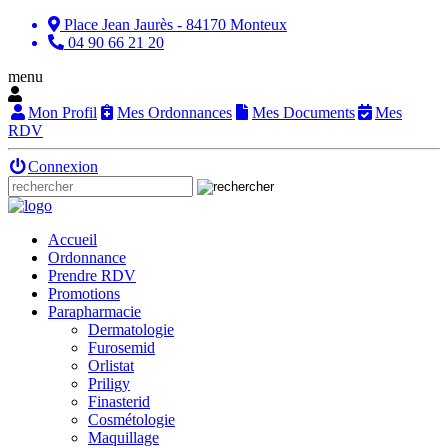
Place Jean Jaurès - 84170 Monteux
04 90 66 21 20
menu
Mon Profil
Mes Ordonnances
Mes Documents
Mes
RDV
Connexion
Accueil
Ordonnance
Prendre RDV
Promotions
Parapharmacie
Dermatologie
Furosemid
Orlistat
Priligy
Finasterid
Cosmétologie
Maquillage