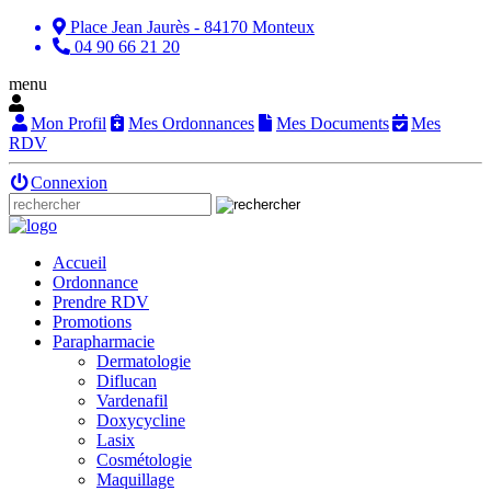
Place Jean Jaurès - 84170 Monteux
04 90 66 21 20
menu
Mon Profil
Mes Ordonnances
Mes Documents
Mes
RDV
Connexion
Accueil
Ordonnance
Prendre RDV
Promotions
Parapharmacie
Dermatologie
Diflucan
Vardenafil
Doxycycline
Lasix
Cosmétologie
Maquillage