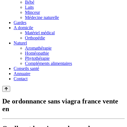
Bébé
Laits
Minceur
Médecine naturelle
Gardes
A domicile
Matériel médical
Orthopédie
Naturel
Aromathérapie
Homéopathie
Phytothérapie
Compléments alimentaires
Conseils santé
Annuaire
Contact
De ordonnance sans viagra france vente
en