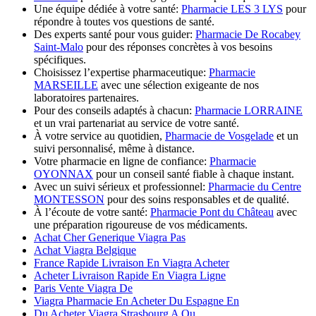
Une équipe dédiée à votre santé:
Pharmacie LES 3 LYS
pour
répondre à toutes vos questions de santé.
Des experts santé pour vous guider:
Pharmacie De Rocabey
Saint-Malo
pour des réponses concrètes à vos besoins
spécifiques.
Choisissez l’expertise pharmaceutique:
Pharmacie
MARSEILLE
avec une sélection exigeante de nos
laboratoires partenaires.
Pour des conseils adaptés à chacun:
Pharmacie LORRAINE
et un vrai partenariat au service de votre santé.
À votre service au quotidien,
Pharmacie de Vosgelade
et un
suivi personnalisé, même à distance.
Votre pharmacie en ligne de confiance:
Pharmacie
OYONNAX
pour un conseil santé fiable à chaque instant.
Avec un suivi sérieux et professionnel:
Pharmacie du Centre
MONTESSON
pour des soins responsables et de qualité.
À l’écoute de votre santé:
Pharmacie Pont du Château
avec
une préparation rigoureuse de vos médicaments.
Achat Cher Generique Viagra Pas
Achat Viagra Belgique
France Rapide Livraison En Viagra Acheter
Acheter Livraison Rapide En Viagra Ligne
Paris Vente Viagra De
Viagra Pharmacie En Acheter Du Espagne En
Du Acheter Viagra Strasbourg A Ou