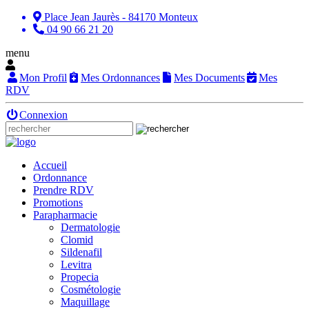
Place Jean Jaurès - 84170 Monteux
04 90 66 21 20
menu
Mon Profil
Mes Ordonnances
Mes Documents
Mes
RDV
Connexion
Accueil
Ordonnance
Prendre RDV
Promotions
Parapharmacie
Dermatologie
Clomid
Sildenafil
Levitra
Propecia
Cosmétologie
Maquillage