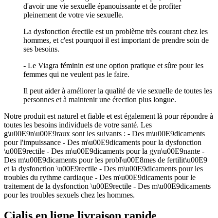
d'avoir une vie sexuelle épanouissante et de profiter
pleinement de votre vie sexuelle.
La dysfonction érectile est un problème très courant chez les
hommes, et c'est pourquoi il est important de prendre soin de
ses besoins.
- Le Viagra féminin est une option pratique et sûre pour les
femmes qui ne veulent pas le faire.
Il peut aider à améliorer la qualité de vie sexuelle de toutes les
personnes et à maintenir une érection plus longue.
Notre produit est naturel et fiable et est également là pour répondre à
toutes les besoins individuels de votre santé. Les
g\u00E9n\u00E9raux sont les suivants : - Des m\u00E9dicaments
pour l'impuissance - Des m\u00E9dicaments pour la dysfonction
\u00E9rectile - Des m\u00E9dicaments pour la gyn\u00E9nante -
Des m\u00E9dicaments pour les probl\u00E8mes de fertilit\u00E9
et la dysfonction \u00E9rectile - Des m\u00E9dicaments pour les
troubles du rythme cardiaque - Des m\u00E9dicaments pour le
traitement de la dysfonction \u00E9rectile - Des m\u00E9dicaments
pour les troubles sexuels chez les hommes.
Cialis en ligne livraison rapide