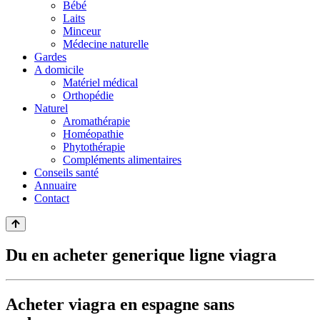
Bébé
Laits
Minceur
Médecine naturelle
Gardes
A domicile
Matériel médical
Orthopédie
Naturel
Aromathérapie
Homéopathie
Phytothérapie
Compléments alimentaires
Conseils santé
Annuaire
Contact
Du en acheter generique ligne viagra
Acheter viagra en espagne sans