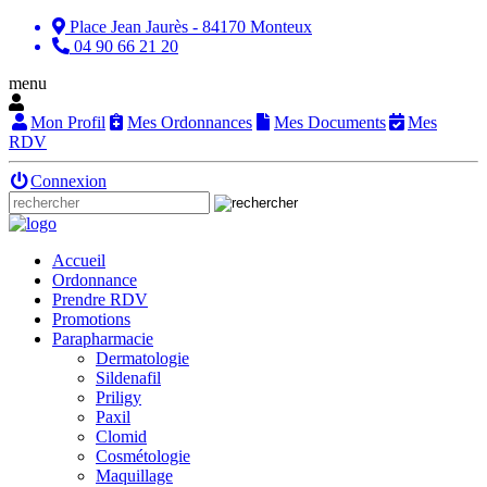
Place Jean Jaurès - 84170 Monteux
04 90 66 21 20
menu
Mon Profil
Mes Ordonnances
Mes Documents
Mes
RDV
Connexion
Accueil
Ordonnance
Prendre RDV
Promotions
Parapharmacie
Dermatologie
Sildenafil
Priligy
Paxil
Clomid
Cosmétologie
Maquillage