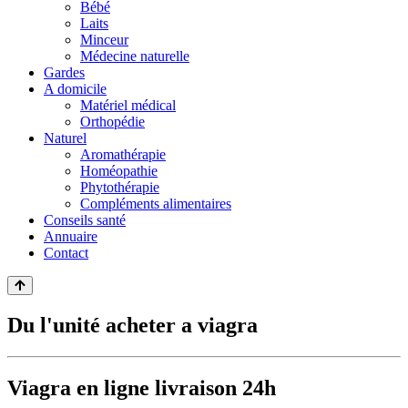
Bébé
Laits
Minceur
Médecine naturelle
Gardes
A domicile
Matériel médical
Orthopédie
Naturel
Aromathérapie
Homéopathie
Phytothérapie
Compléments alimentaires
Conseils santé
Annuaire
Contact
Du l'unité acheter a viagra
Viagra en ligne livraison 24h