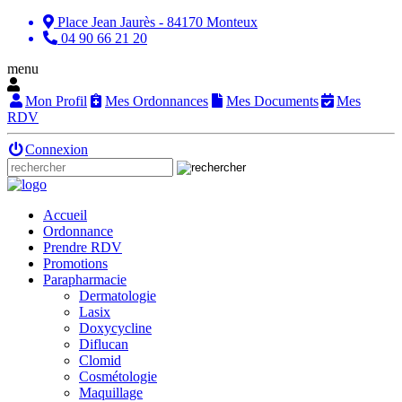
Place Jean Jaurès - 84170 Monteux
04 90 66 21 20
menu
Mon Profil
Mes Ordonnances
Mes Documents
Mes
RDV
Connexion
Accueil
Ordonnance
Prendre RDV
Promotions
Parapharmacie
Dermatologie
Lasix
Doxycycline
Diflucan
Clomid
Cosmétologie
Maquillage