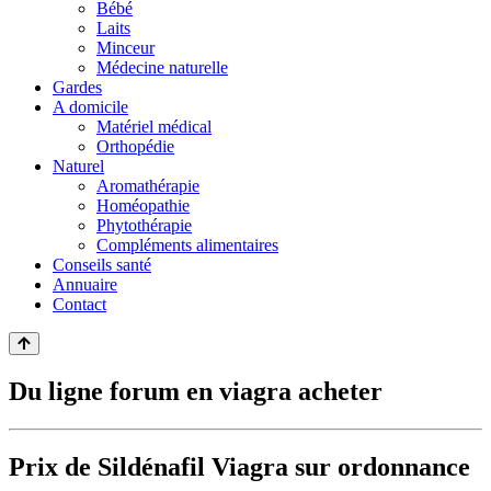
Bébé
Laits
Minceur
Médecine naturelle
Gardes
A domicile
Matériel médical
Orthopédie
Naturel
Aromathérapie
Homéopathie
Phytothérapie
Compléments alimentaires
Conseils santé
Annuaire
Contact
Du ligne forum en viagra acheter
Prix de
Sildénafil Viagra
sur ordonnance