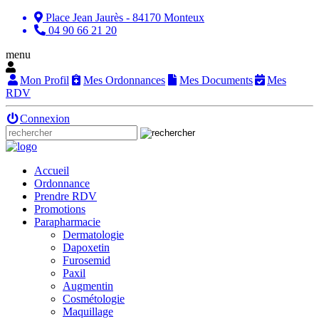
Place Jean Jaurès - 84170 Monteux
04 90 66 21 20
menu
Mon Profil
Mes Ordonnances
Mes Documents
Mes
RDV
Connexion
Accueil
Ordonnance
Prendre RDV
Promotions
Parapharmacie
Dermatologie
Dapoxetin
Furosemid
Paxil
Augmentin
Cosmétologie
Maquillage