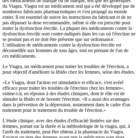
des médicaments de marque ou de marque, tels que les génériques
du Viagra. Viagra est un médicament oral qui a été développé par de
nombreux fabricants pharmaceutiques et s'est propagé au monde
entier. Il est essentiel de suivre les instructions du fabricant et de ne
pas dépasser la dose recommandée, même si elle est prescrite pour
traiter la dysfonction érectile. La plupart des médicaments contre la
dysfonction érectile sont contre-indiqués dans les cas où l'érection ne
se produit pas et ne doit être présente que sur ordonnance.
L'utilisation de médicaments contre la dysfonction érectile est
déconseillée aux hommes de tous âges, tout en prenant de l'un de
ces médicaments.
Le Viagra, un médicament pour traiter les troubles de l'érection, a
pour objectif d'améliorer la libido chez les femmes, selon des études.
«Le Viagra, dont l'action est stimulatrice et efficace, s'est avéré
efficace pour traiter les troubles de l'érection chez les femmes»,
estime-t-il, en réponse à des études cliniques, dont le rôle est de
stimuler la libido et de booster l'érection. «Il a aussi des avantages
dans la prévention de la dépression, notamment dans le cadre d'un
traitement pour le traitement du trouble de l'érection.»
L'étude clinique, avec des études d'efficacité limitées sur des
femmes, portait sur la durée et la méthodologie de la viagra, qui, à
l'arrêt du traitement, peut être obtenu à la pharmacie du Viagra.
Environ un tiers des femmes ayant pris la médication sont alors