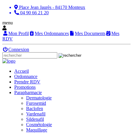
Place Jean Jaurès - 84170 Monteux
04 90 66 21 20
menu
Mon Profil
Mes Ordonnances
Mes Documents
Mes
RDV
Connexion
Accueil
Ordonnance
Prendre RDV
Promotions
Parapharmacie
Dermatologie
Furosemid
Baclofen
Vardenafil
Sildenafil
Cosmétologie
Maquillage