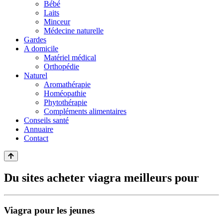
Bébé
Laits
Minceur
Médecine naturelle
Gardes
A domicile
Matériel médical
Orthopédie
Naturel
Aromathérapie
Homéopathie
Phytothérapie
Compléments alimentaires
Conseils santé
Annuaire
Contact
Du sites acheter viagra meilleurs pour
Viagra pour les jeunes