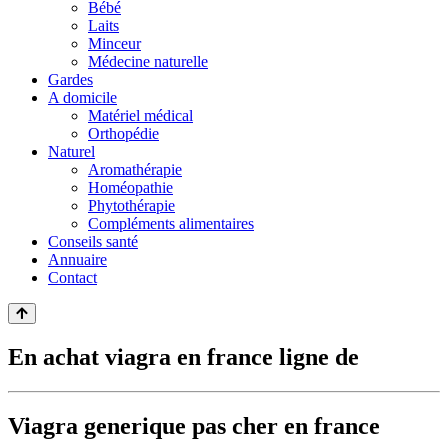
Bébé
Laits
Minceur
Médecine naturelle
Gardes
A domicile
Matériel médical
Orthopédie
Naturel
Aromathérapie
Homéopathie
Phytothérapie
Compléments alimentaires
Conseils santé
Annuaire
Contact
En achat viagra en france ligne de
Viagra generique pas cher en france