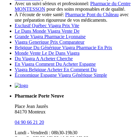
Avec un suivi sérieux et professionnel:
Pharmacie du Centre
MONTESSON
pour des soins responsables et de qualité.
À l’écoute de votre santé:
Pharmacie Pont du Château
avec
une préparation rigoureuse de vos médicaments.
Exclusif Québec Viagra Prix Vite
Le Dans Monde Viagra Vente De
Grande Viagra Pharmacie Lyonnaise
Viagra Generique Prix Comparateur
Belgique Du Générique Viagra Pharmacie En Prix
Monde Vente Le De Dans Viagra
Du Viagra A Acheter Cherche
En Viagra Comment Du Acheter Espagne
Viagra Belgique Acheter En Comment Du
Économique Espagne Viagra Générique Simple
Pharmacie Porte Neuve
Place Jean Jaurès
84170 Monteux
04 90 66 21 20
Lundi - Vendredi : 08h30-19h30