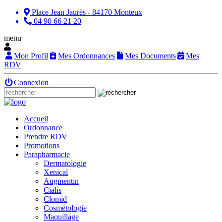
Place Jean Jaurès - 84170 Monteux
04 90 66 21 20
menu
Mon Profil
Mes Ordonnances
Mes Documents
Mes
RDV
Connexion
Accueil
Ordonnance
Prendre RDV
Promotions
Parapharmacie
Dermatologie
Xenical
Augmentin
Cialis
Clomid
Cosmétologie
Maquillage