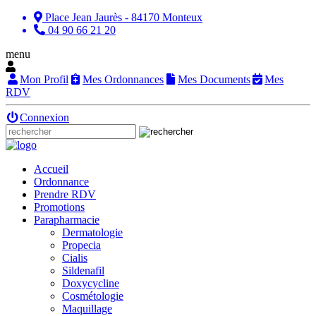
Place Jean Jaurès - 84170 Monteux
04 90 66 21 20
menu
Mon Profil
Mes Ordonnances
Mes Documents
Mes
RDV
Connexion
Accueil
Ordonnance
Prendre RDV
Promotions
Parapharmacie
Dermatologie
Propecia
Cialis
Sildenafil
Doxycycline
Cosmétologie
Maquillage