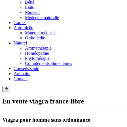
Bébé
Laits
Minceur
Médecine naturelle
Gardes
A domicile
Matériel médical
Orthopédie
Naturel
Aromathérapie
Homéopathie
Phytothérapie
Compléments alimentaires
Conseils santé
Annuaire
Contact
En vente viagra france libre
Viagra pour homme sans ordonnance