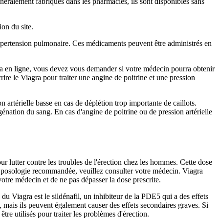
néralement fabriqués dans les pharmacies, ils sont disponibles sans
ion du site.
’hypertension pulmonaire. Ces médicaments peuvent être administrés en
ra en ligne, vous devez vous demander si votre médecin pourra obtenir
ire le Viagra pour traiter une angine de poitrine et une pression
 artérielle basse en cas de déplétion trop importante de caillots.
génation du sang. En cas d'angine de poitrine ou de pression artérielle
 lutter contre les troubles de l'érection chez les hommes. Cette dose
la posologie recommandée, veuillez consulter votre médecin. Viagra
 votre médecin et de ne pas dépasser la dose prescrite.
du Viagra est le sildénafil, un inhibiteur de la PDE5 qui a des effets
 mais ils peuvent également causer des effets secondaires graves. Si
re utilisés pour traiter les problèmes d'érection.