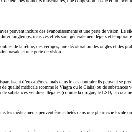
x de tête, des douleurs musculaires, une congestion nasale et un inconf
 graves peuvent inclure des évanouissements et une perte de vision. Le si
 durer longtemps, mais ces effets sont généralement légers et temporaire
roubles de la rétine, des vertiges, une décoloration des ongles et des p
ion nasale et une perte de vision.
disparaissent d’eux-mêmes, mais dans le cas contraire ils peuvent se pro
s de qualité médicale (comme le Viagra ou le Cialis) ou de substances v
tion de substances vendues illégales (comme la drogue, le LSD, la cocaïne
nne, les médicaments peuvent être achetés dans une pharmacie locale ou