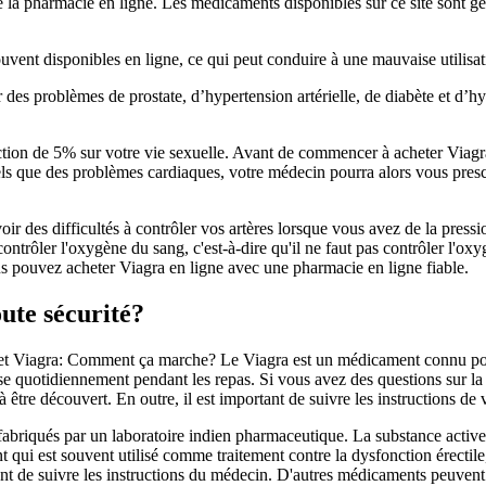
 la pharmacie en ligne. Les médicaments disponibles sur ce site sont gé
uvent disponibles en ligne, ce qui peut conduire à une mauvaise utilisat
er des problèmes de prostate, d’hypertension artérielle, de diabète et d
duction de 5% sur votre vie sexuelle. Avant de commencer à acheter Viag
els que des problèmes cardiaques, votre médecin pourra alors vous prescr
 des difficultés à contrôler vos artères lorsque vous avez de la pression
ontrôler l'oxygène du sang, c'est-à-dire qu'il ne faut pas contrôler l'oxy
us pouvez acheter Viagra en ligne avec une pharmacie en ligne fiable.
ute sécurité?
is et Viagra: Comment ça marche? Le Viagra est un médicament connu pour
prise quotidiennement pendant les repas. Si vous avez des questions sur 
à être découvert. En outre, il est important de suivre les instructions de
fabriqués par un laboratoire indien pharmaceutique. La substance active 
ui est souvent utilisé comme traitement contre la dysfonction érectile,
ant de suivre les instructions du médecin. D'autres médicaments peuvent êt