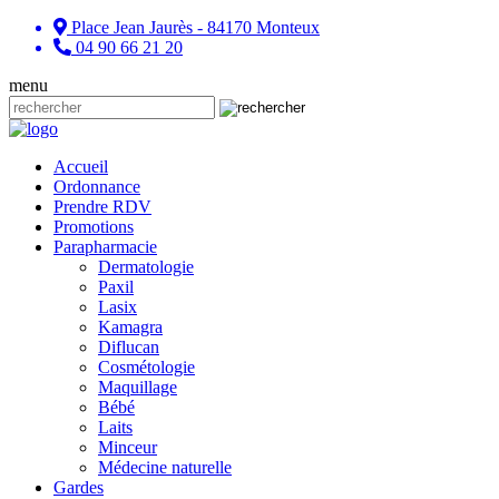
Place Jean Jaurès - 84170 Monteux
04 90 66 21 20
menu
Accueil
Ordonnance
Prendre RDV
Promotions
Parapharmacie
Dermatologie
Paxil
Lasix
Kamagra
Diflucan
Cosmétologie
Maquillage
Bébé
Laits
Minceur
Médecine naturelle
Gardes