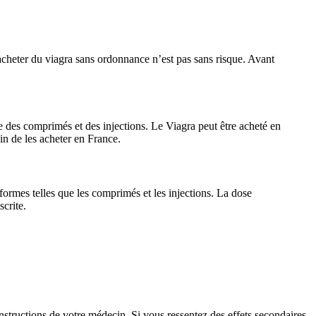
acheter du viagra sans ordonnance n’est pas sans risque. Avant
ue des comprimés et des injections. Le Viagra peut être acheté en
in de les acheter en France.
formes telles que les comprimés et les injections. La dose
crite.
instructions de votre médecin. Si vous ressentez des effets secondaires