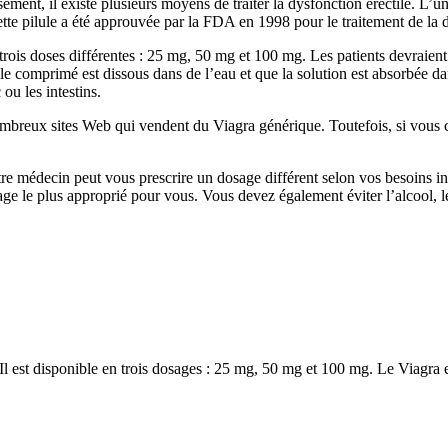
ment, il existe plusieurs moyens de traiter la dysfonction érectile. L’u
tte pilule a été approuvée par la FDA en 1998 pour le traitement de la d
is doses différentes : 25 mg, 50 mg et 100 mg. Les patients devraient p
le comprimé est dissous dans de l’eau et que la solution est absorbée da
u les intestins.
mbreux sites Web qui vendent du Viagra générique. Toutefois, si vous c
tre médecin peut vous prescrire un dosage différent selon vos besoins i
 le plus approprié pour vous. Vous devez également éviter l’alcool, les 
 Il est disponible en trois dosages : 25 mg, 50 mg et 100 mg. Le Viagra 