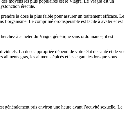
n des moyens les plus populaires est le Viagra. Le Viagra est un
ysfonction érectile.
rendre la dose la plus faible pour assurer un traitement efficace. Le
ns l’organisme. Le comprimé orodispersible est facile à avaler et est
herchez à acheter du Viagra générique sans ordonnance, il est
ndividuels. La dose appropriée dépend de votre état de santé et de vos
aliments gras, les aliments épicés et les cigarettes lorsque vous
est généralement pris environ une heure avant l’activité sexuelle. Le