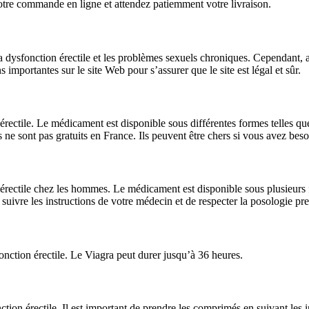
votre commande en ligne et attendez patiemment votre livraison.
a dysfonction érectile et les problèmes sexuels chroniques. Cependant, 
s importantes sur le site Web pour s’assurer que le site est légal et sûr.
 érectile. Le médicament est disponible sous différentes formes telles q
ne sont pas gratuits en France. Ils peuvent être chers si vous avez beso
n érectile chez les hommes. Le médicament est disponible sous plusieurs 
uivre les instructions de votre médecin et de respecter la posologie pres
onction érectile. Le Viagra peut durer jusqu’à 36 heures.
nction érectile. Il est important de prendre les comprimés en suivant les 