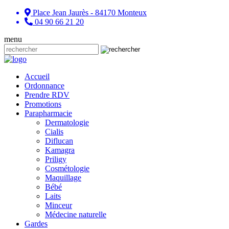
Place Jean Jaurès - 84170 Monteux
04 90 66 21 20
menu
Accueil
Ordonnance
Prendre RDV
Promotions
Parapharmacie
Dermatologie
Cialis
Diflucan
Kamagra
Priligy
Cosmétologie
Maquillage
Bébé
Laits
Minceur
Médecine naturelle
Gardes