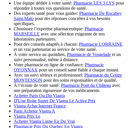
Une équipe dédiée à votre santé:
Pharmacie LES 3 LYS
pour
répondre à toutes vos questions de santé.
Des experts santé pour vous guider:
Pharmacie De Rocabey
Saint-Malo
pour des réponses concrètes à vos besoins
spécifiques.
Choisissez l’expertise pharmaceutique:
Pharmacie
MARSEILLE
avec une sélection exigeante de nos
laboratoires partenaires.
Pour des conseils adaptés à chacun:
Pharmacie LORRAINE
et un vrai partenariat au service de votre santé.
À votre service au quotidien,
Pharmacie de Vosgelade
et un
suivi personnalisé, même à distance.
Votre pharmacie en ligne de confiance:
Pharmacie
OYONNAX
pour un conseil santé fiable à chaque instant.
Avec un suivi sérieux et professionnel:
Pharmacie du Centre
MONTESSON
pour des soins responsables et de qualité.
À l’écoute de votre santé:
Pharmacie Pont du Château
avec
une préparation rigoureuse de vos médicaments.
Acheter Paris Ou Du Viagra
D'Une Boite Super De Viagra Le Active Prix
Viagra Achat Internet France
Paris Acheter Viagra A
Viagra Prix Le
Acheter Viagra Ligne En Du Vrai
Pharmacie Prix Du Quebec En Viagra