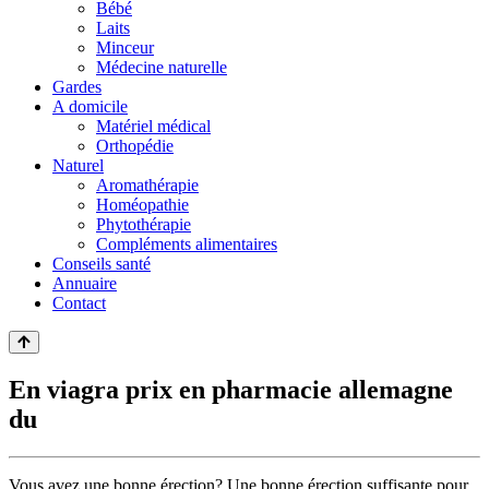
Bébé
Laits
Minceur
Médecine naturelle
Gardes
A domicile
Matériel médical
Orthopédie
Naturel
Aromathérapie
Homéopathie
Phytothérapie
Compléments alimentaires
Conseils santé
Annuaire
Contact
En viagra prix en pharmacie allemagne
du
Vous avez une bonne érection? Une bonne érection suffisante pour