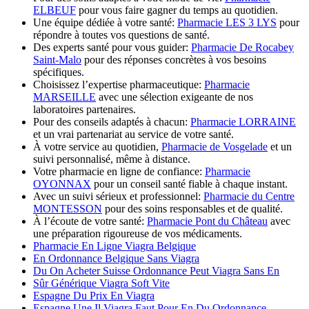
ELBEUF
pour vous faire gagner du temps au quotidien.
Une équipe dédiée à votre santé:
Pharmacie LES 3 LYS
pour
répondre à toutes vos questions de santé.
Des experts santé pour vous guider:
Pharmacie De Rocabey
Saint-Malo
pour des réponses concrètes à vos besoins
spécifiques.
Choisissez l’expertise pharmaceutique:
Pharmacie
MARSEILLE
avec une sélection exigeante de nos
laboratoires partenaires.
Pour des conseils adaptés à chacun:
Pharmacie LORRAINE
et un vrai partenariat au service de votre santé.
À votre service au quotidien,
Pharmacie de Vosgelade
et un
suivi personnalisé, même à distance.
Votre pharmacie en ligne de confiance:
Pharmacie
OYONNAX
pour un conseil santé fiable à chaque instant.
Avec un suivi sérieux et professionnel:
Pharmacie du Centre
MONTESSON
pour des soins responsables et de qualité.
À l’écoute de votre santé:
Pharmacie Pont du Château
avec
une préparation rigoureuse de vos médicaments.
Pharmacie En Ligne Viagra Belgique
En Ordonnance Belgique Sans Viagra
Du On Acheter Suisse Ordonnance Peut Viagra Sans En
Sûr Générique Viagra Soft Vite
Espagne Du Prix En Viagra
Espagne Une Il Viagra Faut Pour En Du Ordonnance