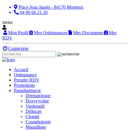
Place Jean Jaurès - 84170 Monteux
04 90 66 21 20
menu
Mon Profil
Mes Ordonnances
Mes Documents
Mes
RDV
Connexion
Accueil
Ordonnance
Prendre RDV
Promotions
Parapharmacie
Dermatologie
Doxycycline
Vardenafil
Diflucan
Clomid
Cosmétologie
Maquillage