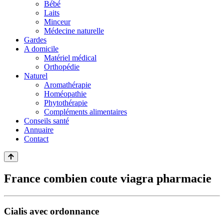
Bébé
Laits
Minceur
Médecine naturelle
Gardes
A domicile
Matériel médical
Orthopédie
Naturel
Aromathérapie
Homéopathie
Phytothérapie
Compléments alimentaires
Conseils santé
Annuaire
Contact
France combien coute viagra pharmacie
Cialis avec ordonnance