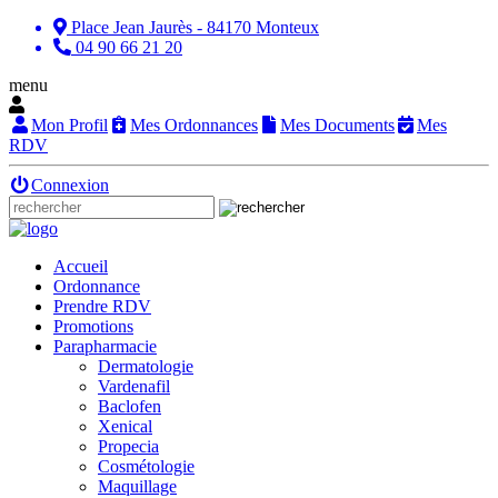
Place Jean Jaurès - 84170 Monteux
04 90 66 21 20
menu
Mon Profil
Mes Ordonnances
Mes Documents
Mes
RDV
Connexion
Accueil
Ordonnance
Prendre RDV
Promotions
Parapharmacie
Dermatologie
Vardenafil
Baclofen
Xenical
Propecia
Cosmétologie
Maquillage