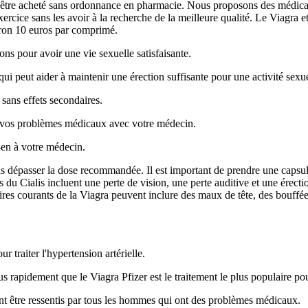
 être acheté sans ordonnance en pharmacie. Nous proposons des médicam
xercice sans les avoir à la recherche de la meilleure qualité. Le Viagra
iron 10 euros par comprimé.
ns pour avoir une vie sexuelle satisfaisante.
ui peut aider à maintenir une érection suffisante pour une activité sexuel
t sans effets secondaires.
 vos problèmes médicaux avec votre médecin.
z-en à votre médecin.
pas dépasser la dose recommandée. Il est important de prendre une capsule
nts du Cialis incluent une perte de vision, une perte auditive et une ére
aires courants de la Viagra peuvent inclure des maux de tête, des bouffée
 traiter l'hypertension artérielle.
s rapidement que le Viagra Pfizer est le traitement le plus populaire pour 
t être ressentis par tous les hommes qui ont des problèmes médicaux.