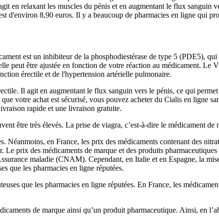
 agit en relaxant les muscles du pénis et en augmentant le flux sanguin v
est d'environ 8,90 euros. Il y a beaucoup de pharmacies en ligne qui pr
ament est un inhibiteur de la phosphodiestérase de type 5 (PDE5), qui a
 elle peut être ajustée en fonction de votre réaction au médicament. L
ction érectile et de l'hypertension artérielle pulmonaire.
rectile. Il agit en augmentant le flux sanguin vers le pénis, ce qui perm
ûr que votre achat est sécurisé, vous pouvez acheter du Cialis en ligne 
raison rapide et une livraison gratuite.
ent être très élevés. La prise de viagra, c’est-à-dire le médicament de 
es. Néanmoins, en France, les prix des médicaments contenant des nitra
urer. Le prix des médicaments de marque et des produits pharmaceutique
’Assurance maladie (CNAM). Cependant, en Italie et en Espagne, la mise
es que les pharmacies en ligne réputées.
ûteuses que les pharmacies en ligne réputées. En France, les médicame
médicaments de marque ainsi qu’un produit pharmaceutique. Ainsi, en l’