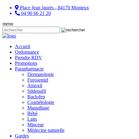
Place Jean Jaurès - 84170 Monteux
04 90 66 21 20
menu
Accueil
Ordonnance
Prendre RDV
Promotions
Parapharmacie
Dermatologie
Furosemid
Amoxil
Sildenafil
Baclofen
Cosmétologie
Maquillage
Bébé
Laits
Minceur
Médecine naturelle
Gardes