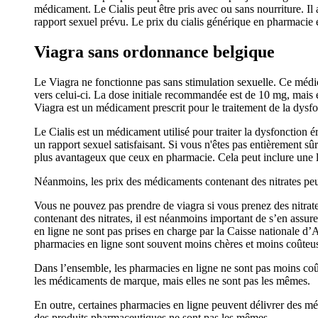
médicament. Le Cialis peut être pris avec ou sans nourriture. Il
rapport sexuel prévu. Le prix du cialis générique en pharmacie 
Viagra sans ordonnance belgique
Le Viagra ne fonctionne pas sans stimulation sexuelle. Ce médic
vers celui-ci. La dose initiale recommandée est de 10 mg, mais
Viagra est un médicament prescrit pour le traitement de la dysfon
Le Cialis est un médicament utilisé pour traiter la dysfonction é
un rapport sexuel satisfaisant. Si vous n'êtes pas entièrement s
plus avantageux que ceux en pharmacie. Cela peut inclure une liv
Néanmoins, les prix des médicaments contenant des nitrates peuv
Vous ne pouvez pas prendre de viagra si vous prenez des nitrat
contenant des nitrates, il est néanmoins important de s’en ass
en ligne ne sont pas prises en charge par la Caisse nationale d
pharmacies en ligne sont souvent moins chères et moins coûteus
Dans l’ensemble, les pharmacies en ligne ne sont pas moins co
les médicaments de marque, mais elles ne sont pas les mêmes.
En outre, certaines pharmacies en ligne peuvent délivrer des 
des produits pharmaceutiques ne sont pas les mêmes.