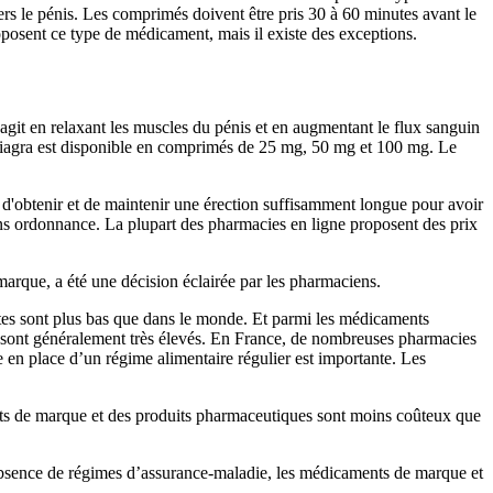
ers le pénis. Les comprimés doivent être pris 30 à 60 minutes avant le
oposent ce type de médicament, mais il existe des exceptions.
git en relaxant les muscles du pénis et en augmentant le flux sanguin
e Viagra est disponible en comprimés de 25 mg, 50 mg et 100 mg. Le
et d'obtenir et de maintenir une érection suffisamment longue pour avoir
sans ordonnance. La plupart des pharmacies en ligne proposent des prix
marque, a été une décision éclairée par les pharmaciens.
tes sont plus bas que dans le monde. Et parmi les médicaments
s sont généralement très élevés. En France, de nombreuses pharmacies
 en place d’un régime alimentaire régulier est importante. Les
nts de marque et des produits pharmaceutiques sont moins coûteux que
absence de régimes d’assurance-maladie, les médicaments de marque et