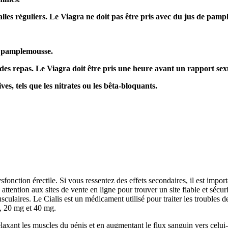
alles réguliers. Le Viagra ne doit pas être pris avec du jus de pam
de pamplemousse.
 des repas. Le Viagra doit être pris une heure avant un rapport sex
es, tels que les nitrates ou les bêta-bloquants.
sfonction érectile. Si vous ressentez des effets secondaires, il est imp
ttention aux sites de vente en ligne pour trouver un site fiable et sécur
culaires. Le Cialis est un médicament utilisé pour traiter les troubles de
, 20 mg et 40 mg.
elaxant les muscles du pénis et en augmentant le flux sanguin vers celui-