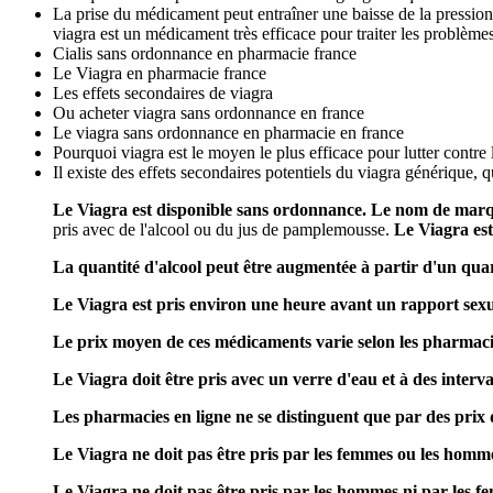
La prise du médicament peut entraîner une baisse de la pression 
viagra est un médicament très efficace pour traiter les problèmes
Cialis sans ordonnance en pharmacie france
Le Viagra en pharmacie france
Les effets secondaires de viagra
Ou acheter viagra sans ordonnance en france
Le viagra sans ordonnance en pharmacie en france
Pourquoi viagra est le moyen le plus efficace pour lutter contr
Il existe des effets secondaires potentiels du viagra générique, q
Le Viagra est disponible sans ordonnance. Le nom de marqu
pris avec de l'alcool ou du jus de pamplemousse.
Le Viagra est
La quantité d'alcool peut être augmentée à partir d'un quar
Le Viagra est pris environ une heure avant un rapport sexu
Le prix moyen de ces médicaments varie selon les pharmacies 
Le Viagra doit être pris avec un verre d'eau et à des interva
Les pharmacies en ligne ne se distinguent que par des prix d
Le Viagra ne doit pas être pris par les femmes ou les homm
Le Viagra ne doit pas être pris par les hommes ni par les f